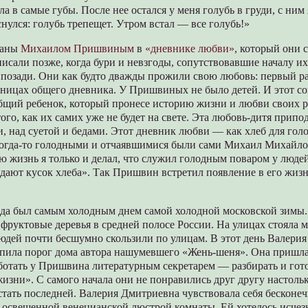
а в самые губы. После нее остался у меня голубь в груди, с ним 
нулся: голубь трепещет. Утром встал — все голубь!»
саны
Михаилом Пришвиным
в
«дневнике любви»
, который они 
сали позже, когда бури и невзгоды, сопутствовавшие началу и
 позади. Они как будто дважды прожили свою любовь: первый р
аницах общего дневника. У Пришвиных не было детей. И этот с
бщий ребенок, который пронесе историю жизни и любви своих р
того, как их самих уже не будет на свете. Эта любовь-дитя припо
, над суетой и бедами. Этот дневник любви — как хлеб для гол
когда-то голодными и отчаявшимися были сами Михаил Михайло
 жизнь я только и делал, что служил голодным поваром у люде
одают кусок хлеба». Так Пришвин встретил появление в его жиз
года был самым холодным днем самой холодной московской зимы
 фруктовые деревья в средней полосе России. На улицах стояла м
юдей почти бесшумно скользили по улицам. В этот день Валери
упила порог дома автора нашумевшего «Жень-шеня». Она пришл
ботать у Пришвина литературным секретарем — разбирать и гото
изни». С самого начала они не понравились друг другу настольк
стать последней. Валерия Дмитриевна чувствовала себя бесконе
 освещенной венецианской люстрой комнаты. Ей хотелось исчез