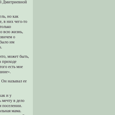
ией Дмитриевной
ль, но как
, в них чего-то
только
ло всю жизнь,
овичем о
 было им
о.
что, может быть,
 в приходе
того есть мое
ание».
 Он называл ее
как и у
ь мечту в дело
м поселении.
ольная мама.