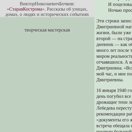
ВикторНиколаевичБочков:
И поцеловал
«
СтараяКострома
». Рассказы об улицах,
Ночью прос
домах, о людях и исторических событиях
Эти строки запи
Дмитриевной напи
творческая мастерская
жизни, были уже
второй — на стр
дневник — как о
много лет после 
миром реальности
отчаявшихся. А 
Дмитриевна. «Всю
мой час, и мне п
Дмитриевны.
16 января 1940 
день погубил все
дрожащие тени л
Лебедева перест
рекомендации ра
«документы его ж
встреча обещала 
посреди большой