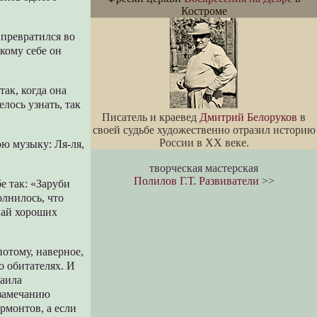
Костроме
 превратился во
кому себе он
так, когда она
лось узнать, так
Писатель и краевед
Дмитрий Белоруков
в
своей судьбе художественно отразил историю
России в XX веке.
юю музыку: Ля-ля,
творческая мастерская
Полилов Г.Т. Развиватели
>>
е так: «Заруби
олнилось, что
упай хороших
отому, наверное,
о обитателях. И
хаила
 замечанию
рмонтов, а если