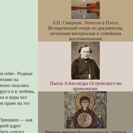
Л.П. Смирнов.
Левитан в Плесе
.
Исторический очерк по документам,
печатным материалам и семейным
воспоминаниям
я себя». Родные
ентами на
Пьесы Александра Островского
по
бенно опасаясь
хронологии.
руга и в любовь,
и и веры все
м праве на это
А Пришвин — как
дней вдруг
юбить одного
Фрески церкви
Воскресения на Дебре
в