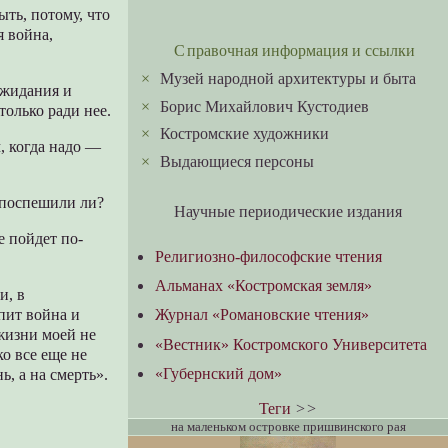
ть, потому, что
я война,
Справочная информация и ссылки
×
Музей народной архитектуры и быта
ожидания и
×
Борис Михайлович Кустодиев
только ради нее.
×
Костромские художники
, когда надо —
×
Выдающиеся персоны
 поспешили ли?
Научные периодические издания
е пойдет по-
Религиозно-философские чтения
Альманах «Костромская земля»
и, в
ипит война и
Журнал «Романовские чтения»
жизни моей не
«Вестник» Костромского Университета
ко все еще не
«Губернский дом»
ь, а на смерть».
Теги
>>
на маленьком островке пришвинского рая