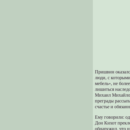
Пришвин оказался
люди, с которыми
мебель», не боле
лишиться наследс
Михаил Михайлов
преграды рассыпа
счастье и обязан
Ему говорили: о
Дон Кихот прекло
обнаружил, что н