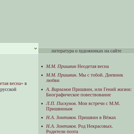
литература о художниках на сайте
М.М. Пришвин
Неодетая весна
М.М. Пришвин.
Мы с тобой. Дневник
любви
етая весна»
в
А. Варламов
Пришвин, или Гений жизни:
 русской
Биографическое повествование
Л.П. Пискунов.
Мои встречи с М.М.
Пришвиным
Н.А. Зонтиков.
Пришвин в Вёжах
Н.А. Зонтиков.
Род Некрасовых.
Родители поэта