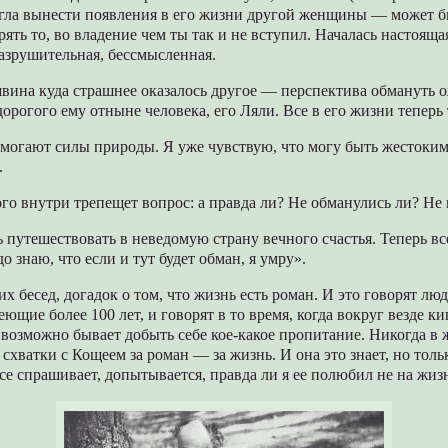
огла вынести появления в его жизни другой женщины — может бы
рять то, во владение чем ты так и не вступил. Началась настояща
азрушительная, бессмысленная.
вина куда страшнее оказалось другое — перспектива обмануть 
орогого ему отныне человека, его Ляли. Все в его жизни теперь 
могают силы природы. Я уже чувствую, что могу быть жестоким
.
го внутри трепещет вопрос: а правда ли? Не обманулись ли? Не
путешествовать в неведомую страну вечного счастья. Теперь вс
до знаю, что если и тут будет обман, я умру».
х бесед, догадок о том, что жизнь есть роман. И это говорят люд
ющие более 100 лет, и говорят в то время, когда вокруг везде к
возможно бывает добыть себе кое-какое пропитание. Никогда в 
 схватки с Кощеем за роман — за жизнь. И она это знает, но толь
все спрашивает, допытывается, правда ли я ее полюбил не на жизн