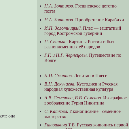
Н.А. Зонтиков.
Грешневское детство
поэта
Н.А. Зонтиков.
Приобретение Карабихи
И.П. Золотницкий.
Плес — заштатный
город Костромской губернии
П. Свиньин.
Картины России и быт
разноплеменных её народов
Г.Г. и Н.Г. Чернецовы.
Путешествие по
Волге
Л.П. Смирнов.
Левитан в Плесе
В.Н. Докучаева.
Кустодиев и Русская
народная художественная культура
А.В. Семенова, В.В. Семенов.
Изографное
воображение Гурия Никитина
С. Каткова.
Иконописание - семейное
ут: она
мастерство
Ганюшкина Т.В.
Русская живопись первой