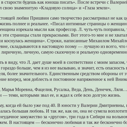
то в старости будешь как юноша писать». После встречи с Валер
 свою знаменитую «Кладовую солнца» и «Глаза земли».
стоящей любви Пришвин само творчество рассматривал не как це
 жизнь полнее и реальнее. «Писал интимные страницы о женщине
женщина изрекала мысли как профессор. Л. чуть-чуть поправила, 
 эти страницы стали прекрасными. Вот этого-то мне и не хвата
ии коснулась женщина». Строки, написанные Михаилом Михайл
вне, складываются в настоящую поэму — лучшую из всего, что
 лиричную, личную, самую сказочную и реальную одновременн
ть в виду, что Л. дает душе моей в соответствии с моим запасом, 
 гораздо больше, чем я из нее вызываю, и значит, есть опасность
ля, более значительного. Единственным средством обороны от э
ние вперед, моя доблесть и постоянное напряженное к ней Вним
 Марья Моревна, Фацелия, Русалка, Веда, День, Денечек, Ляля…
— теми, которыми звал ее, и ждал к себе всю долгую жизнь.
у, когда ей было уже под 40. В юности у Валерии Дмитриевны, 
лась большая любовь. И так же, как он, она не сумела воплотит
еудачное замужество за «другом», три года в Сибири на вольно
жем. В настоящем — бесконечно любимая и так же бесконечно б