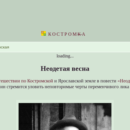
КОСТРОМ
K
А
loading...
Неодетая весна
тешествии по Костромской
и Ярославской земле в повести
«Неод
вин стремится уловить неповторимые черты переменчивого лика