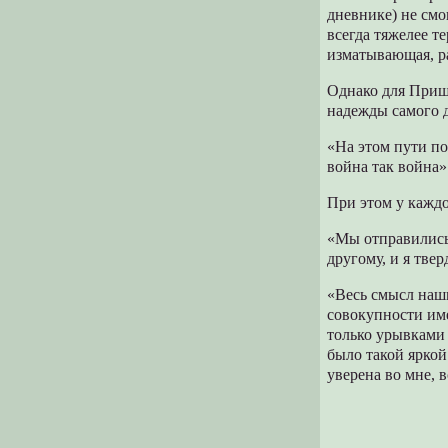
дневнике) не см
всегда тяжелее те
изматывающая, р
Однако для Приш
надежды самого д
«На этом пути по
война так война»
При этом у каждо
«Мы отправились 
другому, и я твер
«Весь смысл наши
совокупности име
только урывками 
было такой яркой
уверена во мне, 