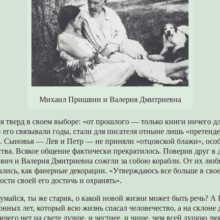
Михаил Пришвин и Валерия Дмитриевна
 тверд в своем выборе: «от прошлого — только книги ничего дл
 его связывали годы, стали для писателя отныне лишь «претенд
е. Сыновья — Лев и Петр — не приняли «отцовской блажи», осо
тва. Всякое общение фактически прекратилось. Поверив друг в д
ич и Валерия Дмитриевна сожгли за собою корабли. От их любв
лись, как фанерные декорации. «Утверждаюсь все больше в свое
ности своей его достичь и охранять».
думайся, ты же старик, о какой новой жизни может быть речь? 
нных лет, который всю жизнь спасал человечество, а на склоне 
ичего нет на свете лучше, и честнее, и чище, чем всей душою л