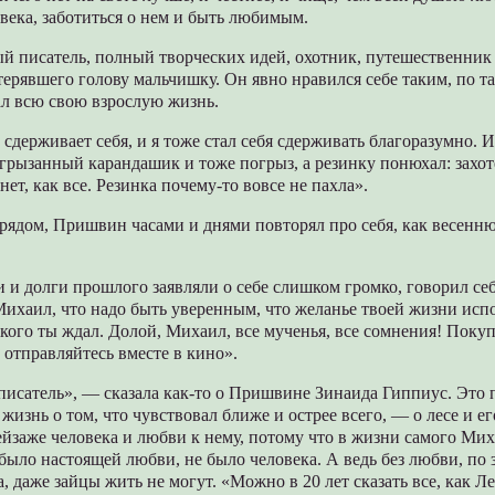
века, заботиться о нем и быть любимым.
ый писатель, полный творческих идей, охотник, путешественник
ерявшего голову мальчишку. Он явно нравился себе таким, по та
ал всю свою взрослую жизнь.
 сдерживает себя, и я тоже стал себя сдерживать благоразумно. И
изгрызанный карандашик и тоже погрыз, а резинку понюхал: захоте
нет, как все. Резинка почему-то вовсе не пахла».
 рядом, Пришвин часами и днями повторял про себя, как весенн
и и долги прошлого заявляли о себе слишком громко, говорил себ
 Михаил, что надо быть уверенным, что желанье твоей жизни исп
 кого ты ждал. Долой, Михаил, все мученья, все сомнения! Пок
 отправляйтесь вместе в кино».
исатель», — сказала как-то о Пришвине Зинаида Гиппиус. Это п
 жизнь о том, что чувствовал ближе и острее всего, — о лесе и ег
ейзаже человека и любви к нему, потому что в жизни самого Ми
ыло настоящей любви, не было человека. А ведь без любви, по
 даже зайцы жить не могут. «Можно в 20 лет сказать все, как Ле