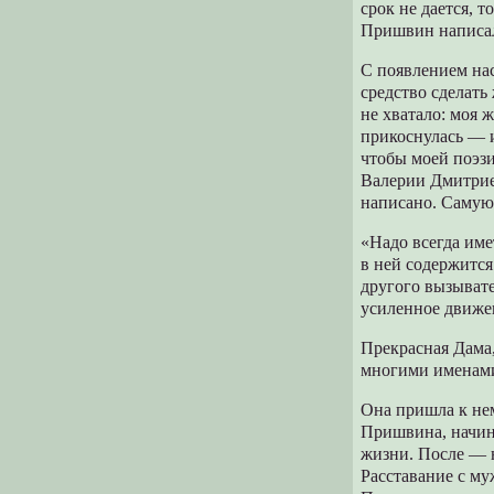
срок не дается, 
Пришвин написал
С появлением на
средство сделать
не хватало: моя 
прикоснулась — и
чтобы моей поэз
Валерии Дмитрие
написано. Самую
«Надо всегда име
в ней содержится
другого вызывате
усиленное движе
Прекрасная Дама,
многими именами 
Она пришла к нем
Пришвина, начина
жизни. После — н
Расставание с му