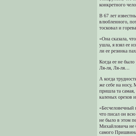
конкретного чело
В 67 лет известн
влюбленного, пот
тосковал и горев
«Она сказала, что
ушла, я взял ее 
ли ее резинка пах
Когда ее не было
Ля-ля, Ля-ля…
А когда трудност
же себе на носу,
пришла та самая,
каленых орехов и
«Бесчеловечный п
что писал он всю
не было в этом п
Михайловича не б
самого Пришвина,