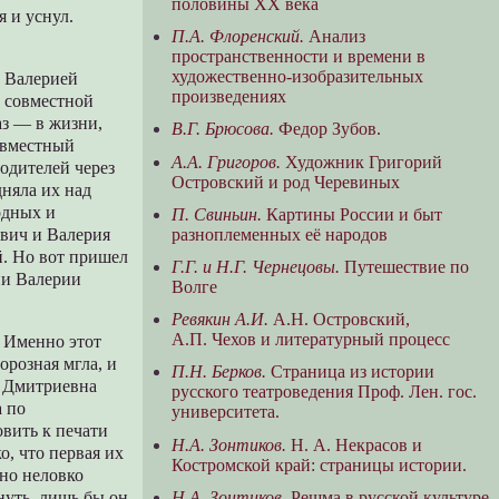
половины XX века
я и уснул.
П.А. Флоренский.
Анализ
пространственности и времени в
художественно-изобразительных
с Валерией
произведениях
х совместной
аз — в жизни,
В.Г. Брюсова.
Федор Зубов.
овместный
А.А. Григоров.
Художник Григорий
одителей через
Островский и род Черевиных
дняла их над
одных и
П. Свиньин.
Картины России и быт
разноплеменных её народов
вич и Валерия
й. Но вот пришел
Г.Г. и Н.Г. Чернецовы.
Путешествие по
ни Валерии
Волге
Ревякин А.И.
А.Н. Островский,
А.П. Чехов и литературный процесс
. Именно этот
орозная мгла, и
П.Н. Берков.
Страница из истории
я Дмитриевна
русского театроведения Проф. Лен. гос.
а по
университета.
вить к печати
Н.А. Зонтиков.
Н. А. Некрасов и
о, что первая их
Костромской край: страницы истории.
чно неловко
Н.А. Зонтиков.
Решма в русской культуре
нуть, лишь бы он