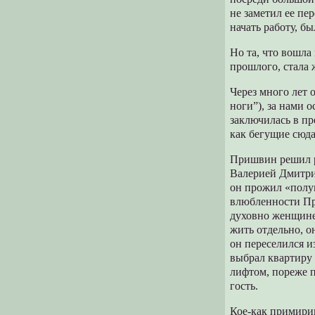
не заметил ее п
начать работу, бы
Но та, что вошла
прошлого, стала 
Через много лет 
ноги”), за нами о
заключилась в пр
как бегущие сюда
Пришвин решил ра
Валерией Дмитри
он прожил «полу
влюбленности Пр
духовно женщине
жить отдельно, о
он переселился и
выбрал квартиру 
лифтом, пореже п
гость.
Кое-как примири