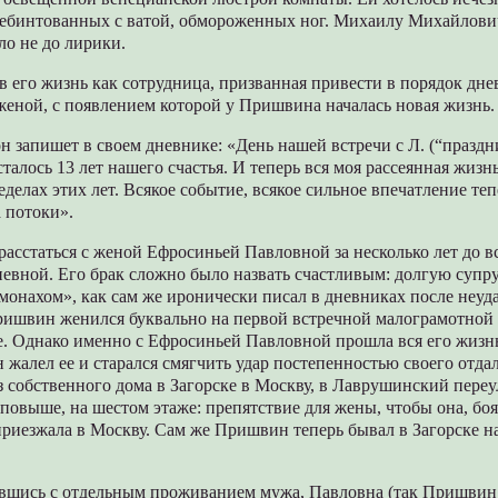
еребинтованных с ватой, обмороженных ног. Михаилу Михайлови
ло не до лирики.
 в его жизнь как сотрудница, призванная привести в порядок дне
женой, с появлением которой у Пришвина началась новая жизнь.
он запишет в своем дневнике: «День нашей встречи с Л. (“праз
сталось 13 лет нашего счастья. И теперь вся моя рассеянная жизн
еделах этих лет. Всякое событие, всякое сильное впечатление те
 потоки».
сстаться с женой Ефросиньей Павловной за несколько лет до в
евной. Его брак сложно было назвать счастливым: долгую суп
монахом», как сам же иронически писал в дневниках после неу
ишвин женился буквально на первой встречной малограмотной 
. Однако именно с Ефросиньей Павловной прошла вся его жизн
н жалел ее и старался смягчить удар постепенностью своего отда
з собственного дома в Загорске в Москву, в Лаврушинский пере
повыше, на шестом этаже: препятствие для жены, чтобы она, боя
риезжала в Москву. Сам же Пришвин теперь бывал в Загорске на
вшись с отдельным проживанием мужа, Павловна (так Пришвин 