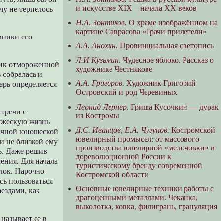
и искусстве XIX – начала XX веков
чу не терпелось
Н.А. Зонтиков.
О храме изображённом на
картине Саврасова «Грачи прилетели»
вники его
А.А. Анохин.
Провинциальная светопись
Л.И Кузьмин.
Чудесное яблоко. Рассказ о
дник отмороженной
художнике Честнякове
ь собралась и
А.А. Григоров.
Художник Григорий
перь определяется
Островский и род Черевиных
Леонид Лернер.
Гриша Кусочкин — дурак
стречи с
из Костромы
ружескую жизнь
Д.С. Иванцов, Е.А. Чугунов.
Костромской
дачной юношеской
ювелирный промысел: от массового
и не близкой ему
производства ювелирной «мелочовки» в
ь. Даже решив
дореволюционной России к
ления. Для начала
туристическому бренду современной
улок. Нарочно
Костромской области
сь пользоваться
Основные ювелирные техники работы с
ездами, как
драгоценными металлами. Чеканка,
выколотка, ковка, филигрань, грануляция
называет ее в