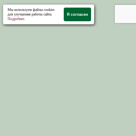
Мы используем файлы cookies
Е.Б. Шиховцев.
Костромская
для улучшения работы сайта.
Я согласен
библиографиия.
Подробнее
.
Справочная информация и ссылки
×
Костромская губерния
Справочная информация и ссылки
×
Уезды и волости Костромской губернии
×
Ярмарки и базары губернии
×
Списки церквей губернии
Научные периодические издания
Религиозно-философские чтения
Альманах «Костромская земля»