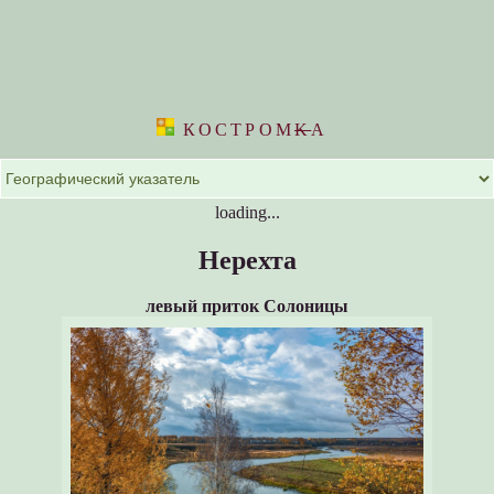
КОСТРОМ
K
А
loading...
Нерехта
левый приток Солоницы