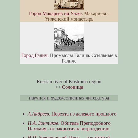
Город Макарьев на Унже
. Макариево-
Унженский монастырь
Город Галич
. Промыслы Галича. Ссыльные в
Галиче
Russian river of Kostroma region
<<
Солоница
научная и художественная литература
А.Андреев
. Нерехта из далекого прошлого
Н.А. Зонтиков
. Обитель Преподобного
Пахомия - от закрытия к возрождению
И.П. Золотницкий
. Плес — заштатный