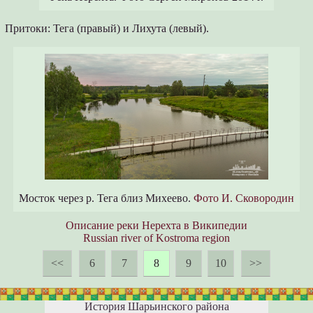
Притоки: Тега (правый) и Лихута (левый).
Мосток через р. Тега близ Михеево.
Фото И. Сковородин
Описание реки Нерехта в Википедии
Russian river of Kostroma region
<<
6
7
8
9
10
>>
История Шарьинского района