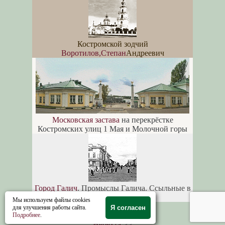
Костромской зодчий
Воротилов,Степан
Андреевич
Московская застава
на перекрёстке
Костромских улиц 1 Мая и Молочной горы
Город Галич
. Промыслы Галича. Ссыльные в
Галиче
Мы используем файлы cookies
для улучшения работы сайта.
Я согласен
Volga River Basin
Подробнее
.
Нерехта
>>