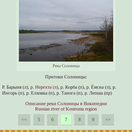
Река Солоница
Притоки Солоницы:
Р. Барыня (л),
р. Нерехта (л)
, р. Корба (п), р. Ёмсна (л), р.
Ингорь (п), р. Елховка (п), р. Танога (п), р. Лепша (пр)
Описание реки Солоницы в Википедии
Russian river of Kostroma region
<<
5
6
7
8
9
>>