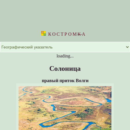
КОСТРОМ
K
А
loading...
Солоница
правый приток Волги