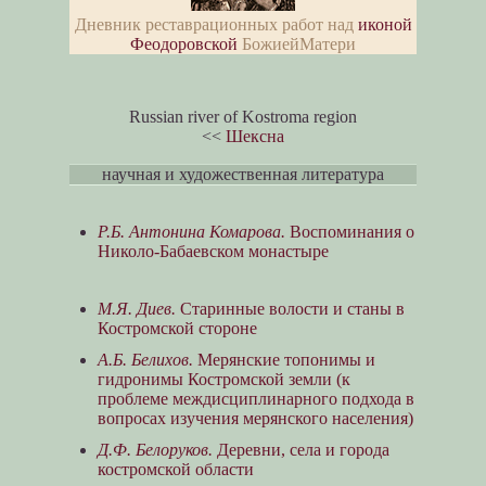
Дневник реставрационных работ над
иконой
Феодоровской
БожиейМатери
Russian river of Kostroma region
<<
Шексна
научная и художественная литература
Р.Б. Антонина Комарова.
Воспоминания о
Николо-Бабаевском монастыре
М.Я. Диев.
Старинные волости и станы в
Костромской стороне
А.Б. Белихов.
Мерянские топонимы и
гидронимы Костромской земли (к
проблеме междисциплинарного подхода в
вопросах изучения мерянского населения)
Д.Ф. Белоруков.
Деревни, села и города
костромской области