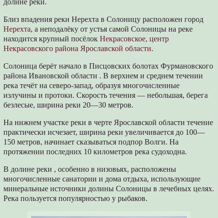
долине реки.
Близ впадения реки Нерехта в Солоницу расположен город
Нерехта
, а неподалёку от устья самой Солоницы на реке
находится крупный посёлок
Некрасовское, центр
Некрасовского района Ярославской области
.
Солоница берёт начало в Писцовских болотах Фурмановского
района Ивановской области . В верхнем и среднем течении
река течёт на северо-запад, образуя многочисленные
излучины и протоки. Скорость течения — небольшая, берега
безлесые, ширина реки 20—30 метров.
На нижнем участке реки в черте Ярославской области течение
практически исчезает, ширина реки увеличивается до 100—
150 метров, начинает сказываться подпор Волги. На
протяжении последних 10 километров река судоходна.
В долине реки , особенно в низовьях, расположены
многочисленные санатории и дома отдыха, использующие
минеральные источники долины Солоницы в лечебных целях.
Река пользуется популярностью у рыбаков.