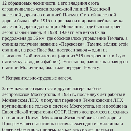
12 образцовых лесничеств, а его владения с юга
ограничивались железнодорожной линией Казанской
железной дороги со станцией Потьма. От этой железной
дороги была ещё в 1915 г. проложена ширококолейная ветка
железной дороги до станции Молочница, где был построен
лесопильный завод. В 1928–1930 гг. эта ветка была
продолжена до 36 км, где обосновалось управление Темлага, а
станция получила название «Перековка». Там же, вблизи этой
станции, на реке Явас был построен завод – один из
«гигантов 1-ой пятилетки» (один из 518 построенных в 1-ую
пятилетку заводов и фабрик). Этот завод, равно как и завод на
станции Молочница, был тоже передан Темлагу.
* Исправительно-трудовые лагеря.
Затем начали создаваться и другие лагеря на базе
леспромхозов Мосгортопа. В 1935 г., после двух лет работы в
Монзенском ЛПХ, я получил перевод в Темниковский ЛПХ,
крупнейший не только в системе Мосгортопа, но и вообще на
Европейской территории СССР. Центр леспромхоза находился
на станции Потьма Московско-Казанской железной дороги.
Программа лесозаготовок состояла ежегодно из миллиона и
более кубометров, причём, так как массив леспромхоза