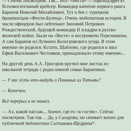
— Сейчас посмотрим. Так... Вот! «Веста» — пароход-фрегат.
Вспомогательный крейсер. Командир капитан первого ранга
Баранов Николай Михайлович. Тут о бое с турецким
броненосцем «Фехти-Буленд». Очень любопытная история. В
числе офицеров был лейтенант Зиновий Петрович
Рождественский, будущий командир II эскадры в русско-
японской войне. Были на «Весте» и костромичи Перелешины.
А сам Баранов из Лучкино Кологривского уезда. В этом
имении он родился. Кстати, Шаблово, где родился и жил
Ефим Васильевич Честняков, принадлежало этому имению...
На другой день А.А. Григоров вручил мне листок из
школьной тетради с родословной семьи Барановых.
— У вас есть что-нибудь о Пановых из Тотьмы?
— Конечно.
Всё перерыл и не нашёл.
— Ах, какой пассаж... Значит, где-то «в гостях». Сейчас
посмотрим. Так-так… Да, у Сахарова, он снимает копии для
публичной библиотеки Салтыкова-Щедрина*.