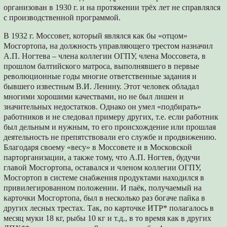
организован в 1930 г. и на протяжении трёх лет не справлялся
с производственной программой.
В 1932 г. Моссовет, который являлся как бы «отцом»
Мосгортопа, на должность управляющего трестом назначил
А.П. Ногтева – члена коллегии ОГПУ, члена Моссовета, в
прошлом балтийского матроса, выполнявшего в первые
революционные годы многие ответственные задания и
бывшего известным В.И. Ленину. Этот человек обладал
многими хорошими качествами, но не был лишен и
значительных недостатков. Однако он умел «подбирать»
работников и не следовал примеру других, т.е. если работник
был дельным и нужным, то его происхождение или прошлая
деятельность не препятствовали его службе и продвижению.
Благодаря своему «весу» в Моссовете и в Московской
парторганизации, а также тому, что А.П. Ногтев, будучи
главой Мосгортопа, оставался и членом коллегии ОГПУ,
Мосгортоп в системе снабжения продуктами находился в
привилегированном положении. И паёк, получаемый на
карточки Мосгортопа, был в несколько раз богаче пайка в
других лесных трестах. Так, по карточке ИТР* полагалось в
месяц муки 18 кг, рыбы 10 кг и т.д., в то время как в других