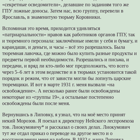
«секретные осведомители», делавшие по заданиям того же
ГПУ ложные доносы. Затем нас, всю группу, перевели в
Ярославль, в знаменитую тюрьму Коровники.
Вспоминая это время, приходится удивляться
«патриархальности» нравов как работников органов ГПУ, так
и тюремного персонала: заключённые имели у себя и бумагу, и
карандаши, и деньги, и часы – всё это разрешалось. Была
тюремная лавочка, где можно было купить разные продукты и
предметы первой необходимости. Разрешались и письма, и
передачи, и вряд ли кто-либо мог предположить, что всего
через 5–6 лет в этом ведомстве и в тюрьмах установится такой
порядок и режим, что от зависти могли бы лопнуть царские
тюремщики. И вот в марте 1931 г. меня вызвали «на
освобождение». А несколько ранее были освобождены
некоторые из «группы 19», а остальные постепенно
освобождены были после меня.
Вернувшись в Липовку, я узнал, что на моё место принят
некий Морозов. Я поехал к директору Нейского леспромхоза
тов. Лиокумовичу* и рассказал о своих делах. Лиокумович
тут же отдал приказ о переводе на другое место и о
восстановлении меня на работе. В 1932 г. наша Липовка