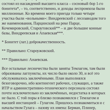
состоял из насаждений высшего класса – сосновый бор 1-го
бонитета*, – то, соответственно, и доходы леспромхоза были
миллионные. Ко времени моего приезда только четыре
участка были «вольными»: Виндреевский с лесозаводом того
же наименования, Парцинский на реке Парце,
Кочемировский, Староутовский** – и две большие конные
базы, Виндреевская и Апаевская***.
* Бонитет (лат.) доброкачественность.
** Правильно: Староужовский.
*** Правильно: Анаевская.
Все остальные лесничества были заняты Темлагом, там были
образованы лагпункты, их число было около 30, и всё это
обслуживалось заключёнными. План выполнялся
безоговорочно, ибо контингент рабочих, служащих, а также
ИТР и административно-технического персонала состоял
почти исключительно из заключённых, недостатка в которых
не было. С той поры я близко познакомился с Темлагом и
высшей инстанцией – Гулагом. Пришлось познакомиться и с
начальством Гулага – назову их имена: Берман, Плинер,