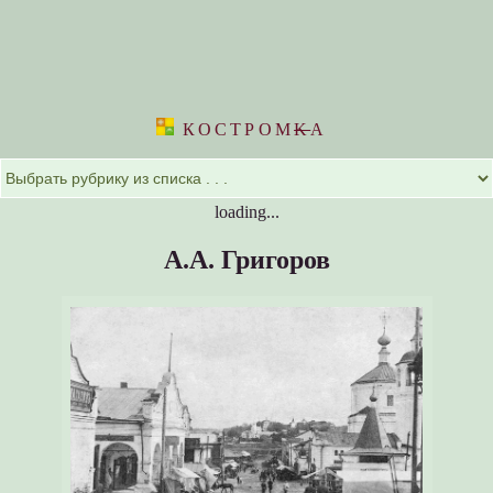
КОСТРОМ
K
А
loading...
А.А. Григоров