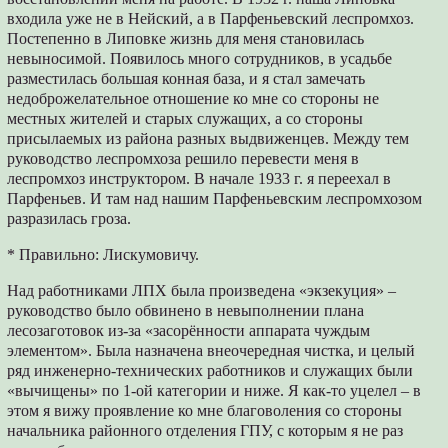
входила уже не в Нейский, а в Парфеньевский леспромхоз.
Постепенно в Липовке жизнь для меня становилась
невыносимой. Появилось много сотрудников, в усадьбе
разместилась большая конная база, и я стал замечать
недоброжелательное отношение ко мне со стороны не
местных жителей и старых служащих, а со стороны
присылаемых из района разных выдвиженцев. Между тем
руководство леспромхоза решило перевести меня в
леспромхоз инструктором. В начале 1933 г. я переехал в
Парфеньев. И там над нашим Парфеньевским леспромхозом
разразилась гроза.
* Правильно: Лискумовичу.
Над работниками ЛПХ была произведена «экзекуция» –
руководство было обвинено в невыполнении плана
лесозаготовок из-за «засорённости аппарата чуждым
элементом». Была назначена внеочередная чистка, и целый
ряд инженерно-технических работников и служащих были
«вычищены» по 1-ой категории и ниже. Я как-то уцелел – в
этом я вижу проявление ко мне благоволения со стороны
начальника районного отделения ГПУ, с которым я не раз