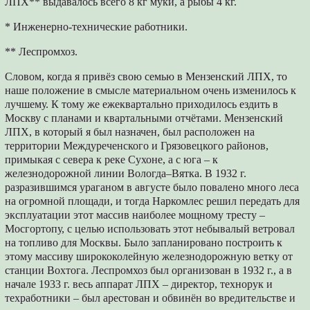
ЛПХ** выдавалось всего 8 кг муки, а рыбы 4 кг.
* Инженерно-технические работники.
** Леспромхоз.
Словом, когда я привёз свою семью в Мензенский ЛПХ, то
наше положение в смысле материальном очень изменилось к
лучшему. К тому же ежеквартально приходилось ездить в
Москву с планами и квартальными отчётами. Мензенский
ЛПХ, в который я был назначен, был расположен на
территории Междуреченского и Грязовецкого районов,
примыкая с севера к реке Сухоне, а с юга – к
железнодорожной линии Вологда–Вятка. В 1932 г.
разразившимся ураганом в августе было повалено много леса
на огромной площади, и тогда Наркомлес решил передать для
эксплуатации этот массив наиболее мощному тресту –
Мосгортопу, с целью использовать этот небывалый ветровал
на топливо для Москвы. Было запланировано построить к
этому массиву ширококолейную железнодорожную ветку от
станции Вохтога. Леспромхоз был организован в 1932 г., а в
начале 1933 г. весь аппарат ЛПХ – директор, технорук и
техработники – был арестован и обвинён во вредительстве и