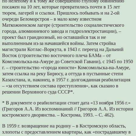
по нелепому и к тому же совершенно глупому обвинению
посажен на 10 лет, которые превратились почти в 15 лет
тюрем, лагерей и ссылки. Пришлось побывать и на 2-ой
очереди Беломорстроя – в мало кому известном
Маткожненском лагере (строительство социалистического
города, алюминиевого завода и гидроэлектростанции), –
проект был грандиозный, но оставшийся так и не
выполненным из-за начавшейся войны. Затем стройка
магистрали Котлас–Воркута, в 1943 г. переезд на Дальний
Восток (строительство восточного плеча БАМа – от
Комсомольска-на-Амуре до Советской Гавани), с 1945 по 1950
г. – строительство «города юности» Комсомольска-на-Амуре,
затем ссылка на реку Бирюсу, а оттуда в пустынные степи
Казахстана, и, наконец, в 1957 г. долгожданная реабилитация
– «за отсутствием состава преступления», как сказано в
решении Верховного суда СССР*.
* В документе о реабилитации стоит дата «13 ноября 1956 г.»
(Григоров А.А. Из воспоминаний // Григоров А.А. Из истории
костромского дворянства. – Кострома, 1993. – С. 462).
В 1959 г. возвращение на родину – в Костромскую область,
хлопоты с предоставлением квартиры, как «пострадавшему в