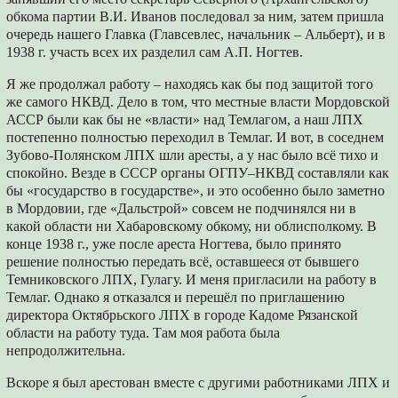
обкома партии В.И. Иванов последовал за ним, затем пришла
очередь нашего Главка (Главсевлес, начальник – Альберт), и в
1938 г. участь всех их разделил сам А.П. Ногтев.
Я же продолжал работу – находясь как бы под защитой того
же самого НКВД. Дело в том, что местные власти Мордовской
АССР были как бы не «власти» над Темлагом, а наш ЛПХ
постепенно полностью переходил в Темлаг. И вот, в соседнем
Зубово-Полянском ЛПХ шли аресты, а у нас было всё тихо и
спокойно. Везде в СССР органы ОГПУ–НКВД составляли как
бы «государство в государстве», и это особенно было заметно
в Мордовии, где «Дальстрой» совсем не подчинялся ни в
какой области ни Хабаровскому обкому, ни облисполкому. В
конце 1938 г., уже после ареста Ногтева, было принято
решение полностью передать всё, оставшееся от бывшего
Темниковского ЛПХ, Гулагу. И меня пригласили на работу в
Темлаг. Однако я отказался и перешёл по приглашению
директора Октябрьского ЛПХ в городе Кадоме Рязанской
области на работу туда. Там моя работа была
непродолжительна.
Вскоре я был арестован вместе с другими работниками ЛПХ и