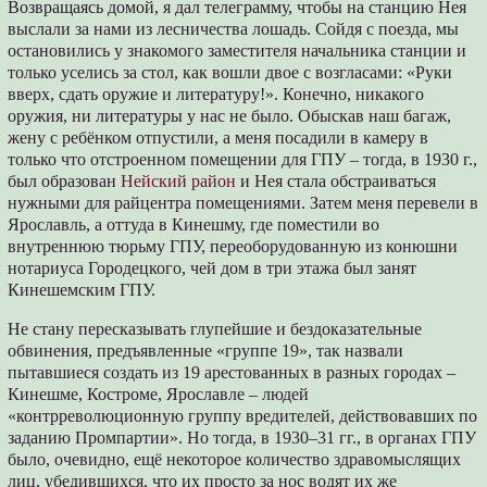
Возвращаясь домой, я дал телеграмму, чтобы на станцию Нея
выслали за нами из лесничества лошадь. Сойдя с поезда, мы
остановились у знакомого заместителя начальника станции и
только уселись за стол, как вошли двое с возгласами: «Руки
вверх, сдать оружие и литературу!». Конечно, никакого
оружия, ни литературы у нас не было. Обыскав наш багаж,
жену с ребёнком отпустили, а меня посадили в камеру в
только что отстроенном помещении для ГПУ – тогда, в 1930 г.,
был образован
Нейский район
и Нея стала обстраиваться
нужными для райцентра помещениями. Затем меня перевели в
Ярославль, а оттуда в Кинешму, где поместили во
внутреннюю тюрьму ГПУ, переоборудованную из конюшни
нотариуса Городецкого, чей дом в три этажа был занят
Кинешемским ГПУ.
Не стану пересказывать глупейшие и бездоказательные
обвинения, предъявленные «группе 19», так назвали
пытавшиеся создать из 19 арестованных в разных городах –
Кинешме, Костроме, Ярославле – людей
«контрреволюционную группу вредителей, действовавших по
заданию Промпартии». Но тогда, в 1930–31 гг., в органах ГПУ
было, очевидно, ещё некоторое количество здравомыслящих
лиц, убедившихся, что их просто за нос водят их же