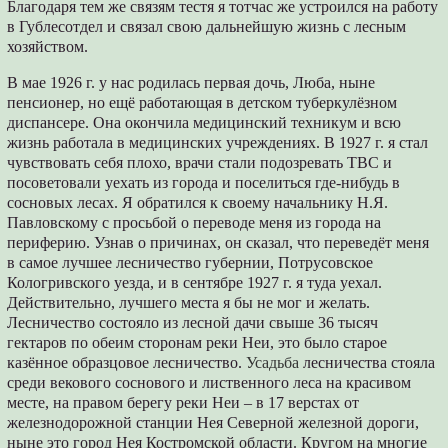
Благодаря тем же связям тестя я тотчас же устроился на работу
в Гублесотдел и связал свою дальнейшую жизнь с лесным
хозяйством.
В мае 1926 г. у нас родилась первая дочь, Люба, ныне
пенсионер, но ещё работающая в детском туберкулёзном
диспансере. Она окончила медицинский техникум и всю
жизнь работала в медицинских учреждениях. В 1927 г. я стал
чувствовать себя плохо, врачи стали подозревать ТВС и
посоветовали уехать из города и поселиться где-нибудь в
сосновых лесах. Я обратился к своему начальнику Н.Я.
Павловскому с просьбой о переводе меня из города на
периферию. Узнав о причинах, он сказал, что переведёт меня
в самое лучшее лесничество губернии, Потрусовское
Кологривского уезда, и в сентябре 1927 г. я туда уехал.
Действительно, лучшего места я бы не мог и желать.
Лесничество состояло из лесной дачи свыше 36 тысяч
гектаров по обеим сторонам реки Неи, это было старое
казённое образцовое лесничество.
Усадьба
лесничества стояла
среди векового соснового и лиственного леса на красивом
месте, на правом берегу реки Неи – в 17 верстах от
железнодорожной станции Нея Северной железной дороги,
ныне это город Нея Костромской области. Кругом на многие