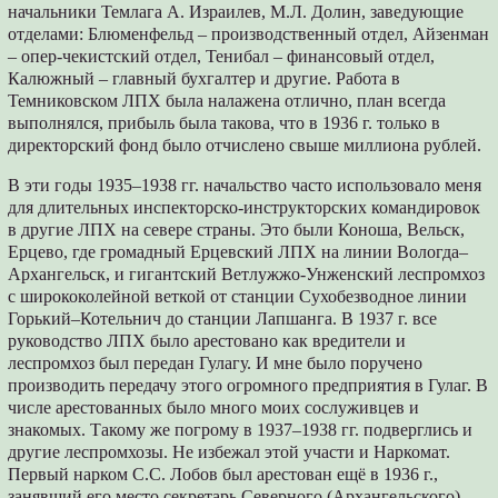
начальники Темлага А. Израилев, М.Л. Долин, заведующие
отделами: Блюменфельд – производственный отдел, Айзенман
– опер-чекистский отдел, Тенибал – финансовый отдел,
Калюжный – главный бухгалтер и другие. Работа в
Темниковском ЛПХ была налажена отлично, план всегда
выполнялся, прибыль была такова, что в 1936 г. только в
директорский фонд было отчислено свыше миллиона рублей.
В эти годы 1935–1938 гг. начальство часто использовало меня
для длительных инспекторско-инструкторских командировок
в другие ЛПХ на севере страны. Это были Коноша, Вельск,
Ерцево, где громадный Ерцевский ЛПХ на линии Вологда–
Архангельск, и гигантский Ветлужжо-Унженский леспромхоз
с ширококолейной веткой от станции Сухобезводное линии
Горький–Котельнич до станции Лапшанга. В 1937 г. все
руководство ЛПХ было арестовано как вредители и
леспромхоз был передан Гулагу. И мне было поручено
производить передачу этого огромного предприятия в Гулаг. В
числе арестованных было много моих сослуживцев и
знакомых. Такому же погрому в 1937–1938 гг. подверглись и
другие леспромхозы. Не избежал этой участи и Наркомат.
Первый нарком С.С. Лобов был арестован ещё в 1936 г.,
занявший его место секретарь Северного (Архангельского)