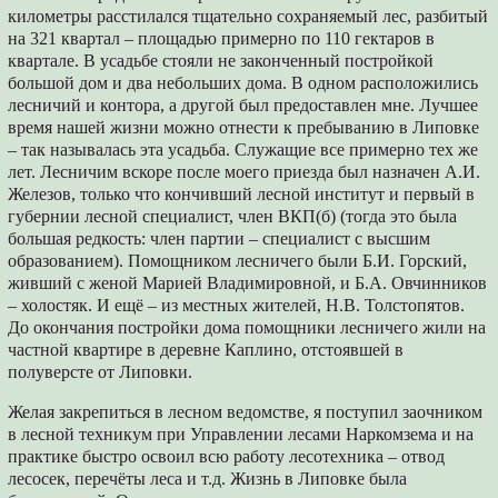
километры расстилался тщательно сохраняемый лес, разбитый
на 321 квартал – площадью примерно по 110 гектаров в
квартале. В усадьбе стояли не законченный постройкой
большой дом и два небольших дома. В одном расположились
лесничий и контора, а другой был предоставлен мне. Лучшее
время нашей жизни можно отнести к пребыванию в Липовке
– так называлась эта усадьба. Служащие все примерно тех же
лет. Лесничим вскоре после моего приезда был назначен А.И.
Железов, только что кончивший лесной институт и первый в
губернии лесной специалист, член ВКП(б) (тогда это была
большая редкость: член партии – специалист с высшим
образованием). Помощником лесничего были Б.И. Горский,
живший с женой Марией Владимировной, и Б.А. Овчинников
– холостяк. И ещё – из местных жителей, Н.В. Толстопятов.
До окончания постройки дома помощники лесничего жили на
частной квартире в деревне Каплино, отстоявшей в
полуверсте от Липовки.
Желая закрепиться в лесном ведомстве, я поступил заочником
в лесной техникум при Управлении лесами Наркомзема и на
практике быстро освоил всю работу лесотехника – отвод
лесосек, перечёты леса и т.д. Жизнь в Липовке была