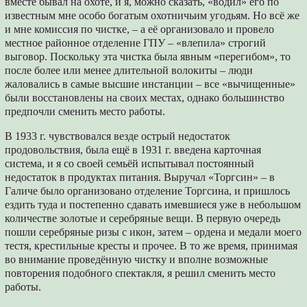
вместе бывал на охоте, и я, можно сказать, «водил» его по
известным мне особо богатым охотничьим угодьям. Но всё же
и мне комиссия по чистке, – а её организовало и провело
местное районное отделение ГПУ – «влепила» строгий
выговор. Поскольку эта чистка была явным «перегибом», то
после более или менее длительной волокиты – люди
жаловались в самые высшие инстанции – все «вычищенные»
были восстановлены на своих местах, однако большинство
предпочли сменить место работы.
В 1933 г. чувствовался везде острый недостаток
продовольствия, была ещё в 1931 г. введена карточная
система, и я со своей семьёй испытывал постоянный
недостаток в продуктах питания. Выручал «Торгсин» – в
Галиче было организовано отделение Торгсина, и пришлось
ездить туда и постепенно сдавать имевшиеся уже в небольшом
количестве золотые и серебряные вещи. В первую очередь
пошли серебряные ризы с икон, затем – ордена и медали моего
тестя, крестильные кресты и прочее. В то же время, принимая
во внимание проведённую чистку и вполне возможные
повторения подобного спектакля, я решил сменить место
работы.