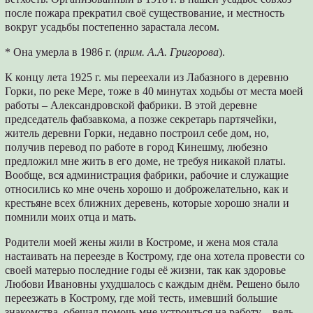
после пожара прекратил своё существование, и местность
вокруг усадьбы постепенно зарастала лесом.
* Она умерла в 1986 г. (
прим. А.А. Григорова
).
К концу лета 1925 г. мы переехали из Лабазного в деревню
Горки, по реке Мере, тоже в 40 минутах ходьбы от места моей
работы – Александровской фабрики. В этой деревне
председатель фабзавкома, а позже секретарь партячейки,
житель деревни Горки, недавно построил себе дом, но,
получив перевод по работе в город Кинешму, любезно
предложил мне жить в его доме, не требуя никакой платы.
Вообще, вся администрация фабрики, рабочие и служащие
относились ко мне очень хорошо и доброжелательно, как и
крестьяне всех ближних деревень, которые хорошо знали и
помнили моих отца и мать.
Родители моей жены жили в Костроме, и жена моя стала
настаивать на переезде в Кострому, где она хотела провести со
своей матерью последние годы её жизни, так как здоровье
Любови Ивановны ухудшалось с каждым днём. Решено было
переезжать в Кострому, где мой тесть, имевший большие
знакомства, обещал помочь мне устроиться на работу – ведь