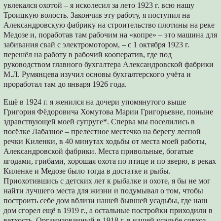
увлекался охотой – я исколесил за лето 1923 г. всю нашу
Троицкую волость. Закончив эту работу, я поступил на
Александровскую фабрику на строительство плотины на реке
Медозе и, поработав там рабочим на «копре» – это машина для
забивания свай с электромотором, – с 1 октября 1923 г.
перешёл на работу в рабочий кооператив, где под
руководством главного бухгалтера Александровской фабрики
М.Л. Румянцева изучил основы бухгалтерского учёта и
проработал там до января 1926 года.
Ещё в 1924 г. я женился на дочери упомянутого выше
Григория Фёдоровича Хомутова Марии Григорьевне, поныне
здравствующей моей супруге*. Сперва мы поселились в
посёлке Лабазное – прелестное местечко на берегу лесной
речки Киленки, в 40 минутах ходьбы от места моей работы,
Александровской фабрики. Места привольные, богатые
ягодами, грибами, хорошая охота по птице и по зверю, в реках
Киленке и Медозе было тогда в достатке и рыбы.
Приохотившись с детских лет к рыбалке и охоте, я бы не мог
найти лучшего места для жизни и подумывал о том, чтобы
построить себе дом вблизи нашей бывшей усадьбы, где наш
дом сгорел ещё в 1919 г., а остальные постройки приходили в
ветхость. Организованный в 1918 г. в нашей усадьбе совхоз