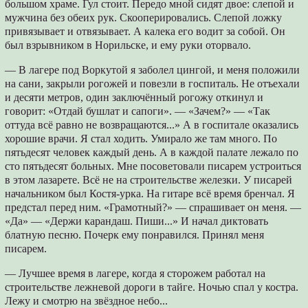
большом храме. Гул стоит. Передо мной сидят двое: слепой и
мужчина без обеих рук. Скооперировались. Слепой ложку
привязывает и отвязывает. А калека его водит за собой. Он
был взрывником в Норильске, и ему руки оторвало.
— В лагере под Воркутой я заболел цингой, и меня положили
на сани, закрыли рогожей и повезли в госпиталь. Не отъехали
и десяти метров, один заключённый рогожу откинул и
говорит: «Отдай бушлат и сапоги». — «Зачем?» — «Так
оттуда всё равно не возвращаются...» А в госпитале оказались
хорошие врачи. Я стал ходить. Умирало же там много. По
пятьдесят человек каждый день. А в каждой палате лежало по
сто пятьдесят больных. Мне посоветовали писарем устроиться
в этом лазарете. Всё не на строительстве железки. У писарей
начальником был Костя-урка. На гитаре всё время бренчал. Я
предстал перед ним. «Грамотный?» — спрашивает он меня. —
«Да» — «Держи карандаш. Пиши...» И начал диктовать
блатную песню. Почерк ему понравился. Принял меня
писарем.
— Лучшее время в лагере, когда я сторожем работал на
строительстве лежневой дороги в тайге. Ночью спал у костра.
Лежу и смотрю на звёздное небо...