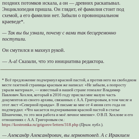
поздних потомков искала, а он — древних раскапывал.
Энциклопедия пришла. Он глядит, её фамилия стоит под
схемой, а его фамилии нет. Забыли о провинциальном
краеведе*.
— Так вы бы узнали, почему с вами так бесцеремонно
поступили.
Он смутился и махнул рукой.
— А-а! Сказали, что это инициатива редактора.
* Всё предложение подчеркнул красной пастой, а против него на свободном
месте газетной страницы красным же написал: «Не забыли, а попросту
украли материал», — известный в нашей стране генеалог Владимир
Павлович Хохлов, который в 2016 году прислал мне малую часть
документов из своего архива, связанных с А.А. Григоровым, в том числе и
этот лист «Северной правды». В письме ко мне от 4 июня сего года он
подтвердил: «Что касается подчеркивания красной пастой в статье
Шпанченко, то это моя работа и моё личное мнение». О В.П. Хохлове и его
отношениях с А.А. Григоровым см.:
https://kostromka.ru/grigorov/letters/318.php
(
Прим. публ.
).
— Александр Александрович, вы лермонтовед. А с Ираклием