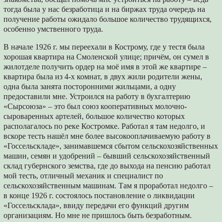
тогда была у нас безработица и на биржах труда очередь на
получение работы ожидало большое количество трудящихся,
особенно умственного труда.
В начале 1926 г. мы переехали в Кострому, где у тестя была
хорошая квартира на Смоленской улице; причём, он сумел в
жилотделе получить ордер на моё имя в этой же квартире –
квартира была из 4-х комнат, в двух жили родители жены,
одна была занята посторонними жильцами, а одну
предоставили мне. Устроился на работу в бухгалтерию
«Сырсоюза» – это был союз кооперативных молочно-
сыроваренных артелей, большое количество которых
располагалось по реке Костромке. Работал я там недолго, и
вскоре тесть нашёл мне более высокооплачиваемую работу в
«Госсельскладе», занимавшемся сбытом сельскохозяйственных
машин, семян и удобрений – бывший сельскохозяйственный
склад губернского земства, где до выхода на пенсию работал
мой тесть, отличный механик и специалист по
сельскохозяйственным машинам. Там я проработал недолго –
в конце 1926 г. состоялось постановление о ликвидации
«Госсельсклада», ввиду передачи его функций другим
организациям. Но мне не пришлось быть безработным.