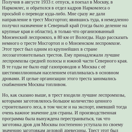
Получив в августе 1933 г. отпуск, я поехал в Москву, в
Наркомлес, и обратился в отдел кадров Наркомлеса о
просьбой о переводе куда-либо. Мне сразу же дали
направление в трест Мосгортоп; явившись туда, я немедленно
получил назначение в Северный край (тогда было деление на
крупные края и области), в только что организованный
Монзенский леспромхоз, в 80 км от Вологды. Надо рассказать
немного о тресте Мосгортоп и о Монзенском леспромхозе.
Этот трест был одним из крупнейших в стране
лесозаготовительных трестов. Ему принадлежали лучшие
леспромхозы средней полосы и южной части Северного края.
В те годы не было ещё газопроводов и Москва с её
шестимиллионным населением отапливалась в основном
дровами. И целые организации этого треста занимались
снабжением Москвы топливом.
Но, как сказано выше, в трест входили лучшие леспромхозы,
которыми заготовлялось большое количество ценного
строительного леса, в том числе и на экспорт, имевший тогда
очень важное значение для страны. И производственная
программа была вынуждена перестраиваться, так что
заготовка дров для Москвы постепенно уступала по своему
значению заготовкам деловой древесины. Трест этот был