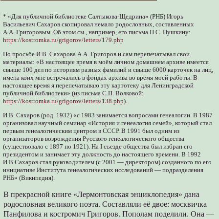
* «Для публичной библиотеке Салтыкова-Щедрина» (РНБ) Игорь
Васильевич Сахаров скопировал немало родословных, составленных
А.А. Григоровым. Об этом см., например, его письма П.С. Пушкину:
https://kostromka.ru/grigorov/letters/179.php
По просьбе И.В. Сахарова А.А. Григоров и сам перепечатывал свои
материалы: «В настоящее время в моём личном домашнем архиве имеется
свыше 100 дел по историям разных фамилий и свыше 6000 карточек на лиц,
имена коих мне встречались в фондах архива во время моей работы. В
настоящее время я перепечатываю эту картотеку для Ленинградской
публичной библиотеки» (из письма С.П. Волковой:
https://kostromka.ru/grigorov/letters/138.php
).
И.В. Сахаров (род. 1932) «с 1983 занимается вопросами генеалогии. В 1987
организовал научный семинар «История и генеалогия семей», который стал
первым генеалогическим центром в СССР. В 1991 был одним из
организаторов возрождения Русского генеалогического общества
(существовало с 1897 по 1921). На I съезде общества был избран его
президентом и занимает эту должность до настоящего времени. В 1992
И.В.Сахаров стал руководителем (с 2001 — директором) созданного по его
инициативе Института генеалогических исследований — подразделения
РНБ» (Википедия).
В прекрасной книге «Лермонтовская энциклопедия» дана
родословная великого поэта. Составляли её двое: москвичка
Панфилова и костромич Григоров. Пополам поделили. Она —