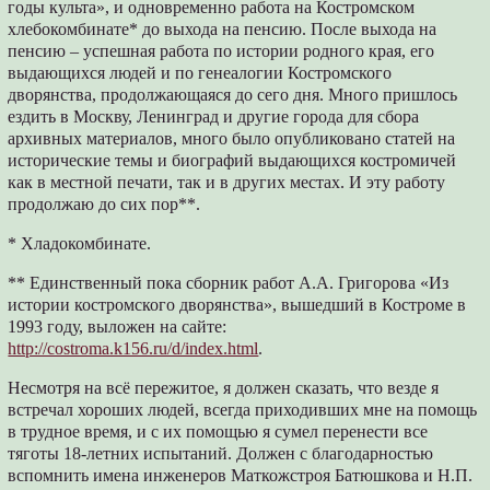
годы культа», и одновременно работа на Костромском
хлебокомбинате* до выхода на пенсию. После выхода на
пенсию – успешная работа по истории родного края, его
выдающихся людей и по генеалогии Костромского
дворянства, продолжающаяся до сего дня. Много пришлось
ездить в Москву, Ленинград и другие города для сбора
архивных материалов, много было опубликовано статей на
исторические темы и биографий выдающихся костромичей
как в местной печати, так и в других местах. И эту работу
продолжаю до сих пор**.
* Хладокомбинате.
** Единственный пока сборник работ А.А. Григорова «Из
истории костромского дворянства», вышедший в Костроме в
1993 году, выложен на сайте:
http://costroma.k156.ru/d/index.html
.
Несмотря на всё пережитое, я должен сказать, что везде я
встречал хороших людей, всегда приходивших мне на помощь
в трудное время, и с их помощью я сумел перенести все
тяготы 18-летних испытаний. Должен с благодарностью
вспомнить имена инженеров Маткожстроя Батюшкова и Н.П.