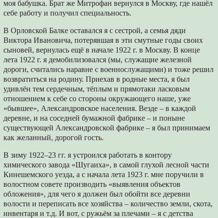
моя бабушка. Брат же Митрофан вернулся в Москву, где нашёл
себе работу и получил специальность.
В Орловской Балке оставался я с сестрой, а семья дяди
Виктора Ивановича, потерявшая в эти смутные годы своих
сыновей, вернулась ещё в начале 1922 г. в Москву. В конце
лета 1922 г. я демобилизовался (мы, служащие железной
дороги, считались наравне с военнослужащими) и тоже решил
возвратиться на родину. Приехав в родные места, я был
удивлён тем сердечным, тёплым и прямотаки ласковым
отношением к себе со стороны окружающего наше, уже
«бывшее», Александровское населения. Везде – в каждой
деревне, и на соседней бумажной фабрике – и поныне
существующей Александровской фабрике – я был принимаем
как желанный, дорогой гость.
В зиму 1922–23 гг. я устроился работать в контору
химического завода «Шугаиха», в самой глухой лесной части
Кинешемского уезда, а с начала лета 1923 г. мне поручили в
волостном совете производить «выявления объектов
обложения», для чего я должен был обойти все деревни
волости и переписать все хозяйства – количество земли, скота,
инвентаря и т.д. И вот, с ружьём за плечами – я с детства