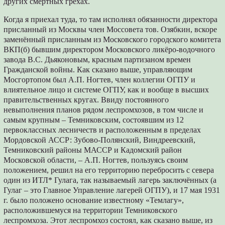
других смертных грехах.
Когда я приехал туда, то там исполнял обязанности директора
присланный из Москвы член Моссовета тов. Озябкин, вскоре
заменённый присланным из Московского городского комитета
ВКП(б) бывшим директором Московского ликёро-водочного
завода В.С. Дьяконовым, красным партизаном времен
Гражданской войны. Как сказано выше, управляющим
Мосгортопом был А.П. Ногтев, член коллегии ОГПУ и
влиятельное лицо и системе ОГПУ, как и вообще в высших
правительственных кругах. Ввиду постоянного
невыполнения планов рядом леспромхозов, в том числе и
самым крупным – Темниковским, состоявшим из 12
первоклассных лесничеств и расположенным в пределах
Мордовской АССР: Зубово-Полянский, Виндреевский,
Темниковский районы МАССР и Кадомский район
Московской области, – А.П. Ногтев, пользуясь своим
положением, решил на его территорию перебросить с севера
один из ИТЛ* Гулага, так называемый лагерь заключённых (а
Гулаг – это Главное Управление лагерей ОГПУ), и 17 мая 1931
г. было положено основание известному «Темлагу»,
расположившемуся на территории Темниковского
леспромхоза. Этот леспромхоз состоял, как сказано выше, из