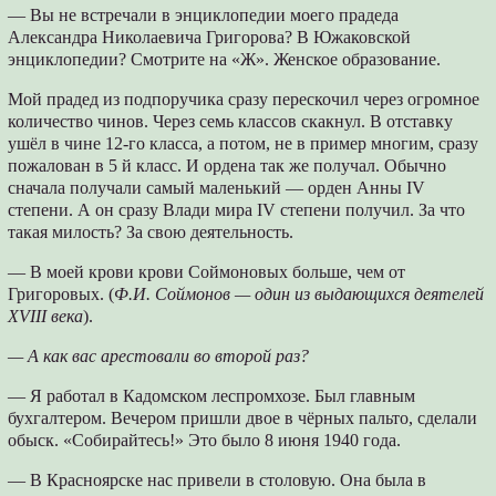
— Вы не встречали в энциклопедии моего прадеда
Александра Николаевича Григорова? В Южаковской
энциклопедии? Смотрите на «Ж». Женское образование.
Мой прадед из подпоручика сразу перескочил через огромное
количество чинов. Через семь классов скакнул. В отставку
ушёл в чине 12-го класса, а потом, не в пример многим, сразу
пожалован в 5 й класс. И ордена так же получал. Обычно
сначала получали самый маленький — орден Анны IV
степени. А он сразу Влади мира IV степени получил. За что
такая милость? За свою деятельность.
— В моей крови крови Соймоновых больше, чем от
Григоровых. (
Ф.И. Соймонов — один из выдающихся деятелей
XVIII века
).
— А как вас арестовали во второй раз?
— Я работал в Кадомском леспромхозе. Был главным
бухгалтером. Вечером пришли двое в чёрных пальто, сделали
обыск. «Собирайтесь!» Это было 8 июня 1940 года.
— В Красноярске нас привели в столовую. Она была в