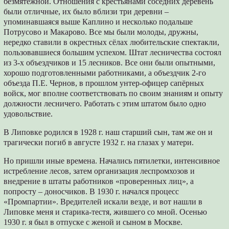
безмятежной. Отношения с крестьянами соседних деревень
были отличные, их было вблизи три деревни –
упоминавшаяся выше Каплино и несколько подальше
Потрусово и Макарово. Все мы были молоды, дружны,
нередко ставили в окрестных сёлах любительские спектакли,
пользовавшиеся большим успехом. Штат лесничества состоял
из 3-х объездчиков и 15 лесников. Все они были опытными,
хорошо подготовленными работниками, а объездчик 2-го
объезда П.Е. Чернов, в прошлом унтер-офицер сапёрных
войск, мог вполне соответствовать по своим знаниям и опыту
должности лесничего. Работать с этим штатом было одно
удовольствие.
В Липовке родился в 1928 г. наш старший сын, там же он и
трагически погиб в августе 1932 г. на глазах у матери.
Но пришли иные времена. Начались пятилетки, интенсивное
истребление лесов, затем организация леспромхозов и
внедрение в штаты работников «проверенных лиц», а
попросту – доносчиков. В 1930 г. начался процесс
«Промпартии». Вредителей искали везде, и вот нашли в
Липовке меня и старика-тестя, жившего со мной. Осенью
1930 г. я был в отпуске с женой и сыном в Москве.