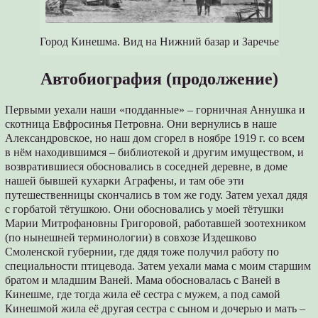
Город Кинешма. Вид на Нижний базар и Заречье
Автобиография (продолжение)
Первыми уехали наши «подданные» – горничная Аннушка и
скотница Евфросинья Петровна. Они вернулись в наше
Александровское, но наш дом сгорел в ноябре 1919 г. со всем
в нём находившимся – библиотекой и другим имуществом, и
возвратившиеся обосновались в соседней деревне, в доме
нашей бывшей кухарки Аграфены, и там обе эти
путешественницы скончались в том же году. Затем уехал дядя
с горбатой тётушкою. Они обосновались у моей тётушки
Марии Митрофановны Григоровой, работавшей зоотехником
(по нынешней терминологии) в совхозе Издешково
Смоленской губернии, где дядя тоже получил работу по
специальности птицевода. Затем уехали мама с моим старшим
братом и младшим Ваней. Мама обосновалась с Ваней в
Кинешме, где тогда жила её сестра с мужем, а под самой
Кинешмой жила её другая сестра с сыном и дочерью и мать –