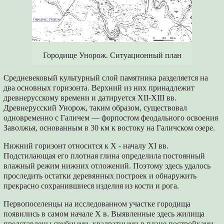
Городище Унорож. Ситуационный план
Средневековый культурный слой памятника разделяется на
два основных горизонта. Верхний из них принадлежит
древнерусскому времени и датируется XII-XIII вв.
Древнерусский Унорож, таким образом, существовал
одновременно с Галичем — форпостом феодального освоения
Заволжья, основанным в 30 км к востоку на Галичском озере.
Нижний горизонт относится к X - началу XI вв.
Подстилающая его плотная глина определила постоянный
влажный режим нижних отложений. Поэтому здесь удалось
проследить остатки деревянных построек и обнаружить
прекрасно сохранившиеся изделия из кости и рога.
Первопоселенцы на исследованном участке городища
появились в самом начале X в. Выявленные здесь жилища
представлены срубными, квадратными в плане постройками