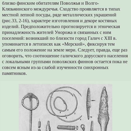
близко финским обитателям Поволжья и Волго-
Клязьминского междуречья. Сходство проявляется в типах
местной лепной посуды, ряде металлических украшений
(рис.33, 2-16), характере изготовления и декоре костяных
изделий. Предположительно прогнозируется и этническая
принадлежность жителей Унорожа и связанных с ним
поселений: возникший по близости город Галич с XIII в.
упоминается в летописях как «Мерский», фиксируя тем
самым его положение на земле мери. Следует, правда, еще раз
оговорить, что соотношение галичского дорусского населения
с локальными группами поволжских финнов остается пока не
совсем ясным из-за слабой изученности синхронных
памятников.