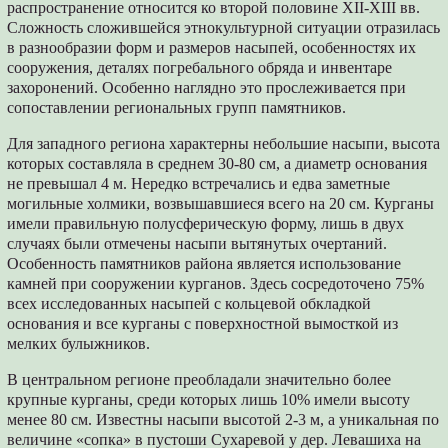
распространение относится ко второй половине XII-XIII вв.
Сложность сложившейся этнокультурной ситуации отразилась
в разнообразии форм и размеров насыпей, особенностях их
сооружения, деталях погребального обряда и инвентаре
захоронений. Особенно наглядно это прослеживается при
сопоставлении региональных групп памятников.
Для западного региона характерны небольшие насыпи, высота
которых составляла в среднем 30-80 см, а диаметр основания
не превышал 4 м. Нередко встречались и едва заметные
могильные холмики, возвышавшиеся всего на 20 см. Курганы
имели правильную полусферическую форму, лишь в двух
случаях были отмечены насыпи вытянутых очертаний.
Особенность памятников района является использование
камней при сооружении курганов. Здесь сосредоточено 75%
всех исследованных насыпей с кольцевой обкладкой
основания и все курганы с поверхностной вымосткой из
мелких булыжников.
В центральном регионе преобладали значительно более
крупные курганы, среди которых лишь 10% имели высоту
менее 80 см. Известны насыпи высотой 2-3 м, а уникальная по
величине «сопка» в пустоши Сухаревой у дер. Левашиха на