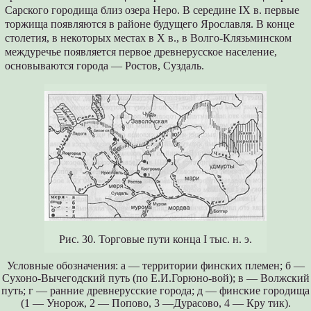
Сарского городища близ озера Неро. В середине IX в. первые
торжища появляются в районе будущего Ярославля. В конце
столетия, в некоторых местах в X в., в Волго-Клязьминском
междуречье появляется первое древнерусское население,
основываются города — Ростов, Суздаль.
Рис. 30. Торговые пути конца I тыс. н. э.
Условные обозначения: а — территории финских племен; б —
Сухоно-Вычегодский путь (по Е.И.Горюно-вой); в — Волжский
путь; г — ранние древнерусские города; д — финские городища
(1 — Унорож, 2 — Попово, 3 —Дурасово, 4 — Кру тик).