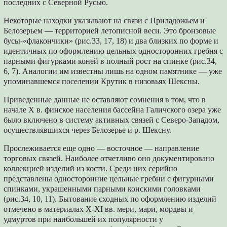
последних с Северной Русью.
Некоторые находки указывают на связи с Приладожьем и
Белозерьем — территорией летописной веси. Это бронзовые
бусы-«флакончики» (рис.33, 17, 18) и два близких по форме и
идентичных по оформлению цельных односторонних гребня с
парными фигурками коней в полный рост на спинке (рис.34,
6, 7). Аналогии им известны лишь на одном памятнике — уже
упоминавшемся поселении Крутик в низовьях Шексны.
Приведенные данные не оставляют сомнения в том, что в
начале X в. финское населения бассейна Галичского озера уже
было включено в систему активных связей с Северо-Западом,
осуществлявшихся через Белозерье и р. Шексну.
Прослеживается еще одно — восточное — направление
торговых связей. Наиболее отчетливо оно документировано
коллекцией изделий из кости. Среди них серийно
представлены односторонние цельные гребни с фигурными
спинками, украшенными парными конскими головками
(рис.34, 10, 11). Бытование сходных по оформлению изделий
отмечено в материалах X-XI вв. мери, мари, мордвы и
удмуртов при наибольшей их популярности у