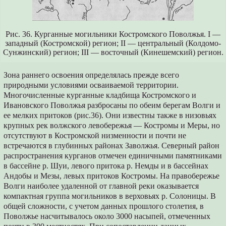
Рис. 36. Курганные могильники Костромского Поволжья. I —
западный (Костромской) регион; II — центральный (Колдомо-
Сунжинский) регион; III — восточный (Кинешемский) регион.
Зона раннего освоения определялась прежде всего
природными условиями осваиваемой территории.
Многочисленные курганные кладбища Костромского и
Ивановского Поволжья разбросаны по обеим берегам Волги и
ее мелких притоков (рис.36). Они известны также в низовьях
крупных рек волжского левобережья — Костромы и Меры, но
отсутствуют в Костромской низменности и почти не
встречаются в глубинных районах Заволжья. Северный район
распространения курганов отмечен единичными памятниками
в бассейне р. Шуи, левого притока р. Немды и в бассейнах
Андобы и Мезы, левых притоков Костромы. На правобережье
Волги наиболее удаленной от главной реки оказывается
компактная группа могильников в верховьях р. Солоницы. В
общей сложности, с учетом данных прошлого столетия, в
Поволжье насчитывалось около 3000 насыпей, отмеченных