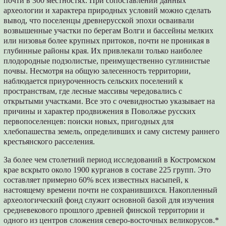
почти в 300 местностях. При сопоставлении данных
археологии и характера природных условий можно сделать
вывод, что поселенцы древнерусской эпохи осваивали
возвышенные участки по берегам Волги и бассейны мелких
или низовья более крупных притоков, почти не проникая в
глубинные районы края. Их привлекали только наиболее
плодородные подзолистые, преимущественно суглинистые
почвы. Несмотря на общую залесенность территории,
наблюдается приуроченность сельских поселений к
пространствам, где лесные массивы чередовались с
открытыми участками. Все это с очевидностью указывает на
причины и характер продвижения в Поволжье русских
первопоселенцев: поиски новых, пригодных для
хлебопашества земель, определивших и саму систему раннего
крестьянского расселения.
За более чем столетний период исследований в Костромском
крае вскрыто около 1900 курганов в составе 225 групп. Это
составляет примерно 60% всех известных насыпей, к
настоящему времени почти не сохранившихся. Накопленный
археологический фонд служит основной базой для изучения
средневекового прошлого древней финской территории и
одного из центров сложения северо-восточных великорусов.*