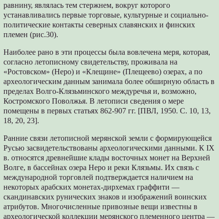
равнину, являлась тем стержнем, вокруг которого
устанавливались первые торговые, культурные и социально-
политические контакты северных славянских и финских
племен (рис.30).
Наиболее рано в эти процессы была вовлечена меря, которая,
согласно летописному свидетельству, проживала на
«Ростовском» (Неро) и «Клещине» (Плещеево) озерах, а по
археологическим данным занимала более обширную область в
пределах Волго-Клязьминского междуречья и, возможно,
Костромского Поволжья. В летописи сведения о мере
помещены в первых статьях 862-907 гг. [ПВЛ, 1950. С. 10, 13,
18, 20, 23].
Ранние связи летописной мерянской земли с формирующейся
Русью засвидетельствованы археологическими данными. К IX
в. относятся древнейшие клады восточных монет на Верхней
Волге, в бассейнах озера Неро и реки Клязьмы. Их связь с
международной торговлей подтверждается наличием на
некоторых арабских монетах-дирхемах граффити —
скандинавских рунических знаков и изображений воинских
атрибутов. Многочисленные привозные вещи известны в
археологической коллекции мерянского племенного центра —