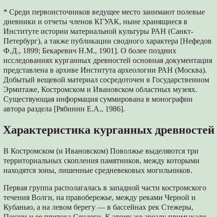
* Среди первоисточников ведущее место занимают полевые
дневники и отчеты членов КГУАК, ныне хранящиеся в
Институте истории материальной культуры РАН (Санкт-
Петербург), а также публикации сводного характера [Нефедов
Ф.Д., 1899; Бекаревич Н.М., 1901]. О более поздних
исследованиях курганных древностей основная документация
представлена в архиве Института археологии РАН (Москва).
Добытый вещевой материал сосредоточен в Государственном
Эрмитаже, Костромском и Ивановском областных музеях.
Существующая информация суммирована в монографии
автора раздела [Рябинин Е.А., 1986].
Характеристика курганных древностей
В Костромском (и Ивановском) Поволжье выделяются три
территориальных скопления памятников, между которыми
находятся зоны, лишенные средневековых могильников.
Первая группа располагалась в западной части костромского
течения Волги, на правобережье, между реками Черной и
Кубанью, а на левом берегу — в бассейнах рек Стежеры,
Покши и ее притока Сендеги. К этому же ареалу примыкали