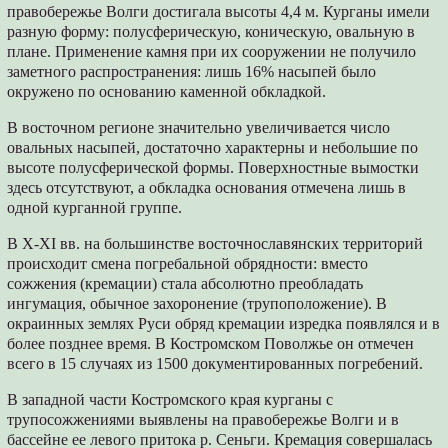
правобережье Волги достигала высоты 4,4 м. Курганы имели
разную форму: полусферическую, коническую, овальную в
плане. Применение камня при их сооружении не получило
заметного распространения: лишь 16% насыпей было
окружено по основанию каменной обкладкой.
В восточном регионе значительно увеличивается число
овальных насыпей, достаточно характерны и небольшие по
высоте полусферической формы. Поверхностные вымостки
здесь отсутствуют, а обкладка основания отмечена лишь в
одной курганной группе.
В X-XI вв. на большинстве восточнославянских территорий
происходит смена погребальной обрядности: вместо
сожжения (кремации) стала абсолютно преобладать
ингумация, обычное захоронение (трупоположение). В
окраинных землях Руси обряд кремации изредка появлялся и в
более позднее время. В Костромском Поволжье он отмечен
всего в 15 случаях из 1500 документированных погребений.
В западной части Костромского края курганы с
трупосожжениями выявлены на правобережье Волги и в
бассейне ее левого притока р. Сеньги. Кремация совершалась