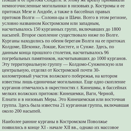
немногочисленные могильники в низовьях р. Костромы и ее
притоках Мезе и Андобе, а также в бассейнах правых
притоков Волги — Солони-цы и Шачи. Всего в этом регионе,
условно названном Костромским или западным,
насчитывалось 150 курганных групп, включавших до 1800
насыпей. Второе скопление существовало ниже по Волге.
Курганы находились по обеим берегам Волги на ее притоках
Колдоме, Шехонке, Локше, Кистеге, и Сунже. Здесь, по
данным конца прошлого столетия, насчитывалось 96
погребальных памятников, насчитывавших до 1000 курганов.
Эту территориальную группу — Колдомо-Сунженскую или
центральную, отделял от Костромской почти 30-
километровый участок волжского побережья, на котором
известны лишь единичные могильники. Еще одно скопление
курганов отмечалось в окрестностях г. Кинешмы, в бассейнах
мелких волжских притоков: Кинешемки, Ваги, Черной,
Елнати и в низовьях Меры. Это Кинешемская или восточная
группа. Здесь была известна 21 курганная группа, включавшая
около 200 насыпей.
Наиболее ранние курганы в Костромском Поволжье
появились в конце XI - начале XII вв., однако их массовое