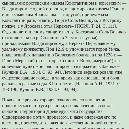
сыновьями: ростовским князем Константином и юрьевским —
Владимиром, с одной стороны, владимирским князем Юрием
и переславским Ярославом — с другой, причем «зача
Константин рать, отъять у Гюрге Соль Великую, а Кострому
пожже, а у Ярослава отъя Нерехъть» [ПСРЛ. Т. 24. С. 111].
Судя по летописному свидетельству, Кострома и Соль Великая
(расположена на р. Солонице в 3 км от ее устья)
принадлежали Владимирскому, а Нерехта Переславскому
удельному княжеству. Под 1219 г. упоминается город Унжа,
подвергшийся нападению Волжских болгар, а под 1238 г. —
Галич Мерьский (в некоторых списках Володимерский) как
конечный пункт монголо-татарского вторжения в Заволжье
[Кучкин В.А., 1984, С. 93, 94]. Летописи зафиксировали уже
существовавшие города, в то время как основаны они были
раньше, в разные годы ХП столетия [Насонов А.Н., 1951. С.
193-196; Кучкин В.В., 1984. С. 93, 94].
Появление редких городов ознаменовало изменение
политического статуса региона, его включение в состав
основной территории Древнерусского государства.
Одновременно с этим процессом, и даже опережая его по
времени, происходит сложение качественно новой системы
сельского расселения, документированной распространением