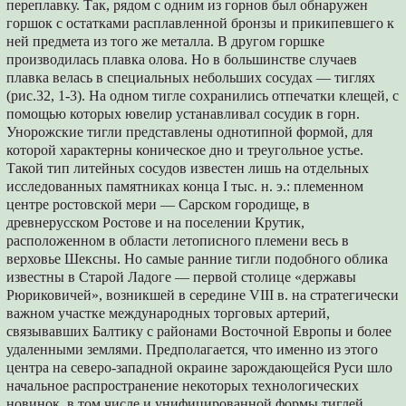
переплавку. Так, рядом с одним из горнов был обнаружен
горшок с остатками расплавленной бронзы и прикипевшего к
ней предмета из того же металла. В другом горшке
производилась плавка олова. Но в большинстве случаев
плавка велась в специальных небольших сосудах — тиглях
(рис.32, 1-3). На одном тигле сохранились отпечатки клещей, с
помощью которых ювелир устанавливал сосудик в горн.
Унорожские тигли представлены однотипной формой, для
которой характерны коническое дно и треугольное устье.
Такой тип литейных сосудов известен лишь на отдельных
исследованных памятниках конца I тыс. н. э.: племенном
центре ростовской мери — Сарском городище, в
древнерусском Ростове и на поселении Крутик,
расположенном в области летописного племени весь в
верховье Шексны. Но самые ранние тигли подобного облика
известны в Старой Ладоге — первой столице «державы
Рюриковичей», возникшей в середине VIII в. на стратегически
важном участке международных торговых артерий,
связывавших Балтику с районами Восточной Европы и более
удаленными землями. Предполагается, что именно из этого
центра на северо-западной окраине зарождающейся Руси шло
начальное распространение некоторых технологических
новинок, в том числе и унифицированной формы тиглей.