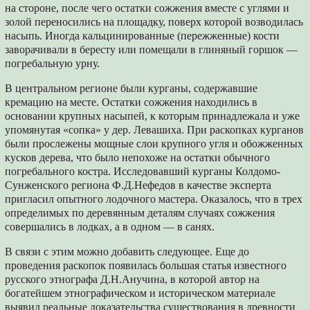
на стороне, после чего остатки сожжения вместе с углями и
золой переносились на площадку, поверх которой возводилась
насыпь. Иногда кальцинированные (пережженные) кости
заворачивали в бересту или помещали в глиняный горшок —
погребальную урну.
В центральном регионе были курганы, содержавшие
кремацию на месте. Остатки сожжения находились в
основании крупных насыпей, к которым принадлежала и уже
упомянутая «сопка» у дер. Левашиха. При раскопках курганов
были прослежены мощные слои крупного угля и обожженных
кусков дерева, что было непохоже на остатки обычного
погребального костра. Исследовавший курганы Колдомо-
Сунженского региона Ф.Д.Нефедов в качестве эксперта
пригласил опытного лодочного мастера. Оказалось, что в трех
определимых по деревянным деталям случаях сожжения
совершались в лодках, а в одном — в санях.
В связи с этим можно добавить следующее. Еще до
проведения раскопок появилась большая статья известного
русского этнографа Д.Н.Анучина, в которой автор на
богатейшем этнографическом и историческом материале
выявил реальные доказательства существования в древности