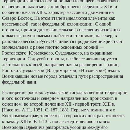
территорий явилось составной частью общего славянского
освоения новых земель, приобретшего с середины XI в. и
особенно начала XII в. характер массового движения на
Северо-Восток. На этом этапе выделяются элементы как
крестьянской, так и феодальной колонизации. С одной
стороны, происходил отлив сельского населения из южных
княжеств, опустошаемых набегами степняков, на север, в
районы Залесской Руси. Начинается продвижение кре-стьян-
земледельцев с ранее плотно освоенных ополий —
Ростовского, Юрьевского, Суздальского, на окраинные
территории. С другой стороны, все более активизируется
деятельность князей, направленная на расширение границ
Ростово-Суздальской (Владимирской, «Низовской») земли.
Возникавшие новые города отмечали пути распространения
феодальной дани.
Расширение ростово-суздальской государственной территории
в юго-восточном и северном направлениях происходит, в
основном, во второй половине XII - первой трети XIII в.
[Насонов А.Н., 1951. С. 187, 188]. Первые упоминания о
Костромском крае, точнее о его городских центрах, относятся
к началу XIII в. В 1213 г. после смерти великого князя
Всеволода Юрьевича разгорелась усобица между его