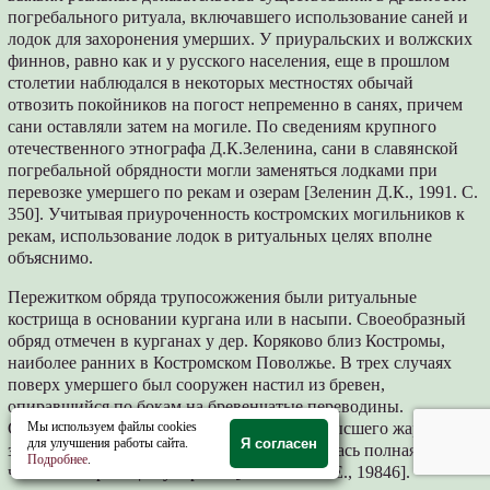
погребального ритуала, включавшего использование саней и
лодок для захоронения умерших. У приуральских и волжских
финнов, равно как и у русского населения, еще в прошлом
столетии наблюдался в некоторых местностях обычай
отвозить покойников на погост непременно в санях, причем
сани оставляли затем на могиле. По сведениям крупного
отечественного этнографа Д.К.Зеленина, сани в славянской
погребальной обрядности могли заменяться лодками при
перевозке умершего по рекам и озерам [Зеленин Д.К., 1991. С.
350]. Учитывая приуроченность костромских могильников к
рекам, использование лодок в ритуальных целях вполне
объяснимо.
Пережитком обряда трупосожжения были ритуальные
кострища в основании кургана или в насыпи. Своеобразный
обряд отмечен в курганах у дер. Коряково близ Костромы,
наиболее ранних в Костромском Поволжье. В трех случаях
поверх умершего был сооружен настил из бревен,
опиравшийся по бокам на бревенчатые переводины.
Сооружение поджигалось и в момент наивысшего жара
Мы используем файлы cookies
для улучшения работы сайта.
Я согласен
засыпалось землей. Следствием этого являлась полная или
Подробнее
.
частичная кремация умерших [Леонтьев А.Е., 19846].