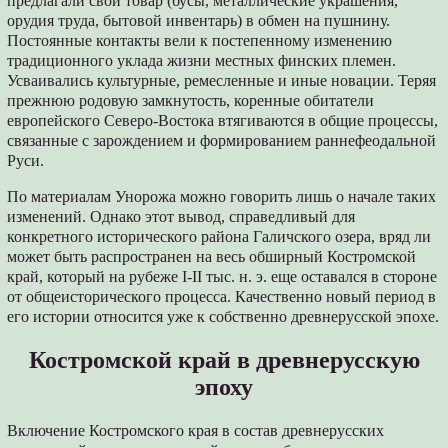
предлагали свой товар (бусы, металлические украшения,
орудия труда, бытовой инвентарь) в обмен на пушнину.
Постоянные контакты вели к постепенному изменению
традиционного уклада жизни местных финских племен.
Усваивались культурные, ремесленные и иные новации. Теряя
прежнюю родовую замкнутость, коренные обитатели
европейского Северо-Востока втягиваются в общие процессы,
связанные с зарождением и формированием раннефеодальной
Руси.
По материалам Унорожа можно говорить лишь о начале таких
изменений. Однако этот вывод, справедливый для
конкретного исторического района Галичского озера, вряд ли
может быть распространен на весь обширный Костромской
край, который на рубеже I-II тыс. н. э. еще оставался в стороне
от общеисторического процесса. Качественно новый период в
его истории относится уже к собственно древнерусской эпохе.
Костромской край в древнерусскую
эпоху
Включение Костромского края в состав древнерусских