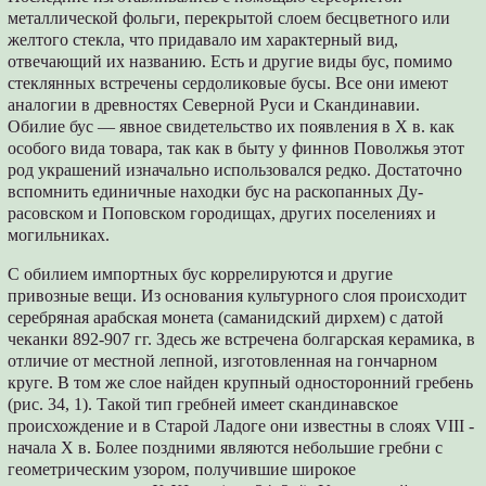
металлической фольги, перекрытой слоем бесцветного или
желтого стекла, что придавало им характерный вид,
отвечающий их названию. Есть и другие виды бус, помимо
стеклянных встречены сердоликовые бусы. Все они имеют
аналогии в древностях Северной Руси и Скандинавии.
Обилие бус — явное свидетельство их появления в X в. как
особого вида товара, так как в быту у финнов Поволжья этот
род украшений изначально использовался редко. Достаточно
вспомнить единичные находки бус на раскопанных Ду-
расовском и Поповском городищах, других поселениях и
могильниках.
С обилием импортных бус коррелируются и другие
привозные вещи. Из основания культурного слоя происходит
серебряная арабская монета (саманидский дирхем) с датой
чеканки 892-907 гг. Здесь же встречена болгарская керамика, в
отличие от местной лепной, изготовленная на гончарном
круге. В том же слое найден крупный односторонний гребень
(рис. 34, 1). Такой тип гребней имеет скандинавское
происхождение и в Старой Ладоге они известны в слоях VIII -
начала X в. Более поздними являются небольшие гребни с
геометрическим узором, получившие широкое