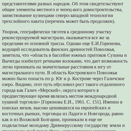
представителями разных народов. Об этом свидетельствуют
общие элементы местного и чепец-кого домостроительства,
заимствование кузнецами северо-западной технологии
трехслойного пакета (перечень может быть продолжен).
Унорож, географически тяготея к срединному участку
реконструируемой магистрали, оказывается все же за
пределами ее основной трассы. Однако еще Е.И.Горюнова,
ведущий исследователь финских древностей Поволжья,
заметила, что «область в бассейне южных притоков Сухоны и
Вычегды изобилует речными волоками, что дает возможность
легко проникать на значительные расстояния к югу от
магистрального пути. В область Костромского Поволжья
можно было попасть по р. Юг и р. Костроме через Галичское
озеро. Видимо, этот путь обусловил рост такого отдаленного
города как Галич «Мерский», округа которого в
предшествующее время являлась местом международной
пушной торговли» [Горюнова Е.И., 1961. С. 151]. Именно в
поисках мехов, высоко ценившихся на европейских и
восточных рынках, торговцы из Ладоги и Новгорода, равно
как и из Волжской Болгарии, проникали в еще не
подвластные молодому Древнерусскому государству земли и