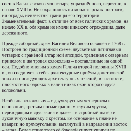
состав Васильевского монастыря, упразднённого, вероятно, в
начале XVIII в. Не сохра нилось ни монастырских построек,
ни ограды, неизвестны границы его территории.
Знаменательный факт: в отличие от всех галичских храмов, на
начало XX в. оба храма не имели никакого ограждения, даже
деревянного.
Прежде соборный, храм Василия Великого освящён в 1768 г.
Построен по традиционной схеме: двусветный пятиглавый
четверик с гранёной алтар ной апсидой, трапезная с северным
приделом и ша тровая колокольня – поставленные на одной
оси. Подобно многим храмам Галича второй половины XVIII
в., он соединяет в себе архитектурные приёмы допетровской
эпохи и последующих архитектурных течений, в частности,
плоскостного барокко в налич никах окон второго яруса
колокольни.
Необычна колокольня – с двухъярусным четвериком в
основании, третьим восьмигранным глухим ярусом,
переходящим в ярус звона и далее – в стройный шатёр и
луковичную маковку с крестом. Её основание в плане не
квадрат, но прямоугольник, вытянутый в направлении восток
– запад. Вслед ствие этого её боковой силуэт уширен по