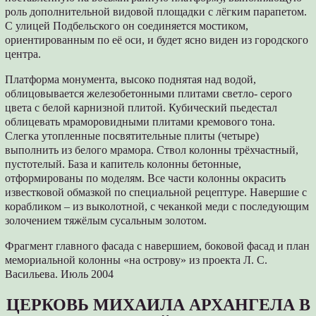
роль дополнительной видовой площадки с лёгким парапетом.
С улицей Подбельского он соединяется мостиком,
ориентированным по её оси, и будет ясно виден из городского
центра.
Платформа монумента, высоко поднятая над водой,
облицовывается железобетонными плитами светло- серого
цвета с белой карнизной плитой. Кубический пьедестал
облицевать мраморовидными плитами кремового тона.
Слегка утопленные посвятительные плиты (четыре)
выполнить из белого мрамора. Ствол колонны трёхчастный,
пустотелый. База и капитель колонны бетонные,
отформированы по моделям. Все части колонны окрасить
известковой обмазкой по специальной рецептуре. Навершие с
корабликом – из выколотной, с чеканкой меди с последующим
золочением тяжёлым сусальным золотом.
Фрагмент главного фасада с навершием, боковой фасад и план
мемориальной колонны «на острову» из проекта Л. С.
Васильева. Июль 2004
ЦЕРКОВЬ МИХАИЛА АРХАНГЕЛА В