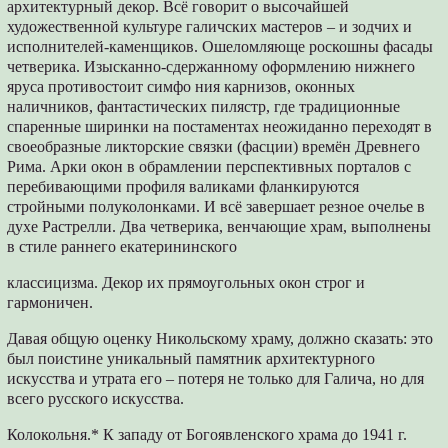
архитектурный декор. Всё говорит о высочайшей
художественной культуре галичских мастеров – и зодчих и
исполнителей-каменщиков. Ошеломляюще роскошны фасады
четверика. Изысканно-сдержанному оформлению нижнего
яруса противостоит симфо ния карнизов, оконных
наличников, фантастических пилястр, где традиционные
спаренные ширинки на постаментах неожиданно переходят в
своеобразные ликторские связки (фасции) времён Древнего
Рима. Арки окон в обрамлении перспективных порталов с
перебивающими профиля валиками фланкируются
стройными полуколонками. И всё завершает резное очелье в
духе Растрелли. Два четверика, венчающие храм, выполнены
в стиле раннего екатерининского
классицизма. Декор их прямоугольных окон строг и
гармоничен.
Давая общую оценку Никольскому храму, дoлжно сказать: это
был поистине уникальный памятник архитектурного
искусства и утрата его – потеря не только для Галича, но для
всего русского искусства.
Колокольня.* К западу от Богоявленского храма до 1941 г.