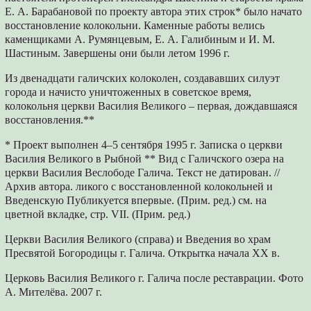
Е. А. Барабановой по проекту автора этих строк* было начато
восстановление колокольни. Каменные работы велись
каменщиками А. Румянцевым, Е. А. Галибиным и И. М.
Шастиным. Завершены они были летом 1996 г.
Из двенадцати галичских колоколен, создававших силуэт
города и начисто уничтоженных в советское время,
колокольня церкви Василия Великого – первая, дождавшаяся
восстановления.**
* Проект выполнен 4–5 сентября 1995 г. Записка о церкви
Василия Великого в Рыбной ** Вид с Галичского озера на
церкви Василия Веслободе Галича. Текст не датирован. //
Архив автора. ликого с восстановленной колокольней и
Введенскую Публикуется впервые. (Прим. ред.) см. на
цветной вкладке, стр. VII. (Прим. ред.)
Церкви Василия Великого (справа) и Введения во храм
Пресвятой Богородицы г. Галича. Открытка начала XX в.
Церковь Василия Великого г. Галича после реставрации. Фото
А. Мителёва. 2007 г.