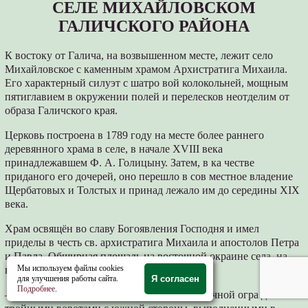
СЕЛЕ МИХАЙЛОВСКОМ
ГАЛИЧСКОГО РАЙОНА
К востоку от Галича, на возвышенном месте, лежит село
Михайловское с каменным храмом Архистратига Михаила.
Его характерный силуэт с шатро вой колокольней, мощным
пятиглавием в окружении полей и перелесков неотделим от
образа Галичского края.
Церковь построена в 1789 году на месте более раннего
деревянного храма в селе, в начале XVIII века
принадлежавшем Ф. А. Голицыну. Затем, в ка честве
приданого его дочерей, оно перешло в сов местное владение
Щербатовых и Толстых и принад лежало им до середины XIX
века.
Храм освящён во славу Богоявления Господня и имел
приделы в честь св. архистратига Михаила и апостолов Петра
и Павла. Обширная площадь на восточной окраине села, на
Мы используем файлы cookies
которой он стоит, до 40-х
для улучшения работы сайта.
Я согласен
Подробнее
.
– 50-х годов XX века окружена была кирпичной огра дой с