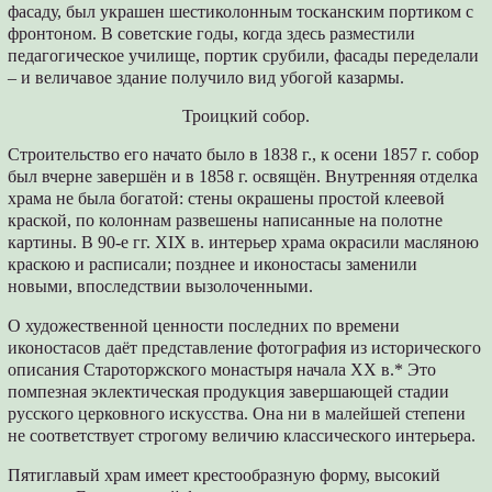
фасаду, был украшен шестиколонным тосканским портиком с
фронтоном. В советские годы, когда здесь разместили
педагогическое училище, портик срубили, фасады переделали
– и величавое здание получило вид убогой казармы.
Троицкий собор.
Строительство его начато было в 1838 г., к осени 1857 г. собор
был вчерне завершён и в 1858 г. освящён. Внутренняя отделка
храма не была богатой: стены окрашены простой клеевой
краской, по колоннам развешены написанные на полотне
картины. В 90-е гг. XIX в. интерьер храма окрасили масляною
краскою и расписали; позднее и иконостасы заменили
новыми, впоследствии вызолоченными.
О художественной ценности последних по времени
иконостасов даёт представление фотография из исторического
описания Староторжского монастыря начала XX в.* Это
помпезная эклектическая продукция завершающей стадии
русского церковного искусства. Она ни в малейшей степени
не соответствует строгому величию классического интерьера.
Пятиглавый храм имеет крестообразную форму, высокий