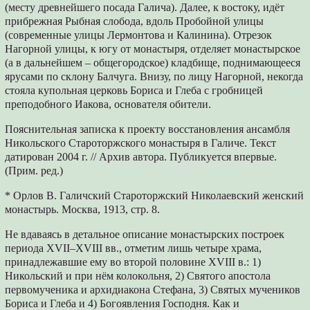
(месту древнейшего посада Галича). Далее, к востоку, идёт
прибрежная Рыбная слобода, вдоль Пробойной улицы
(современные улицы Лермонтова и Калинина). Отрезок
Нагорной улицы, к югу от монастыря, отделяет монастырское
(а в дальнейшем – общегородское) кладбище, поднимающееся
ярусами по склону Балчуга. Внизу, по лицу Нагорной, некогда
стояла купольная церковь Бориса и Глеба с гробницей
преподобного Иакова, основателя обители.
Пояснительная записка к проекту восстановления ансамбля
Никольского Староторжского монастыря в Галиче. Текст
датирован 2004 г. // Архив автора. Публикуется впервые.
(Прим. ред.)
* Орлов В. Галичский Староторжский Николаевский женский
монастырь. Москва, 1913, стр. 8.
Не вдаваясь в детальное описание монастырских построек
периода XVII–XVIII вв., отметим лишь четыре храма,
принадлежавшие ему во второй половине XVIII в.: 1)
Никольский и при нём колокольня, 2) Святого апостола
первомученика и архидиакона Стефана, 3) Святых мучеников
Бориса и Глеба и 4) Богоявления Господня. Как и