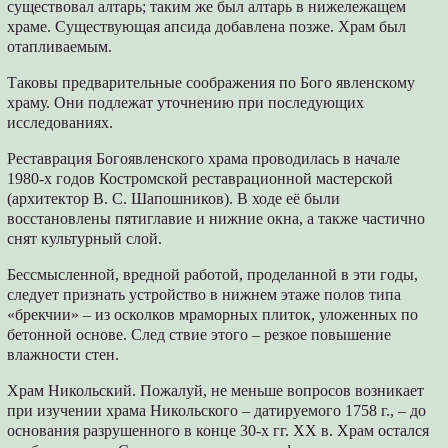
существовал алтарь; таким же был алтарь в нижележащем
храме. Существующая апсида добавлена позже. Храм был
отапливаемым.
Таковы предварительные соображения по Бого явленскому
храму. Они подлежат уточнению при последующих
исследованиях.
Реставрация Богоявленского храма проводилась в начале
1980-х годов Костромской реставрационной мастерской
(архитектор В. С. Шапошников). В ходе её были
восстановлены пятиглавие и нижние окна, а также частично
снят культурный слой.
Бессмысленной, вредной работой, проделанной в эти годы,
следует признать устройство в нижнем этаже полов типа
«брекчии» – из осколков мраморных плиток, уложенных по
бетонной основе. След ствие этого – резкое повышение
влажности стен.
Храм Никольский. Пожалуй, не меньше вопросов возникает
при изучении храма Никольского – датируемого 1758 г., – до
основания разрушенного в конце 30-х гг. XX в. Храм остался