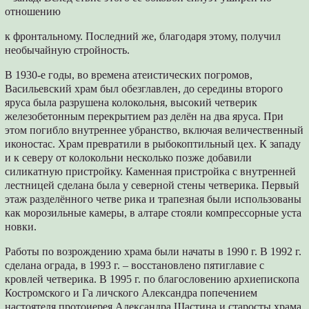
отношению
к фронтальному. Последний же, благодаря этому, получил
необычайную стройность.
В 1930-е годы, во времена атеистических погромов,
Васильевский храм был обезглавлен, до середины второго
яруса была разрушена колокольня, высокий четверик
железобетонным перекрытием раз делён на два яруса. При
этом погибло внутреннее убранство, включая величественный
иконостас. Храм превратили в рыбокоптильный цех. К западу
и к северу от колокольни несколько позже добавили
силикатную пристройку. Каменная пристройка с внутренней
лестницей сделана была у северной стены четверика. Первый
этаж разделённого четве рика и трапезная были использованы
как морозильные камеры, в алтаре стояли компрессорные уста
новки.
Работы по возрождению храма были начаты в 1990 г. В 1992 г.
сделана ограда, в 1993 г. – восстановлено пятиглавие с
кровлей четверика. В 1995 г. по благословению архиепископа
Костромского и Га личского Александра попечением
настоятеля протоиерея Александра Шастина и старосты храма