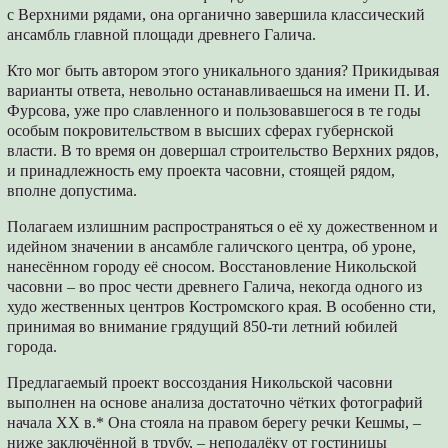
с Верхними рядами, она органично завершила классический
ансамбль главной площади древнего Галича.
Кто мог быть автором этого уникального здания? Прикидывая
варианты ответа, невольно останавливаешься на имени П. И.
Фурсова, уже про славленного и пользовавшегося в те годы
особым покровительством в высших сферах губернской
власти. В то время он довершал строительство Верхних рядов,
и принадлежность ему проекта часовни, стоящей рядом,
вполне допустима.
Полагаем излишним распространяться о её ху дожественном и
идейном значении в ансамбле галичского центра, об уроне,
нанесённом городу её сносом. Восстановление Никольской
часовни – во прос чести древнего Галича, некогда одного из
худо жественных центров Костромского края. В особенно сти,
принимая во внимание грядущий 850-ти летний юбилей
города.
Предлагаемый проект воссоздания Никольской часовни
выполнен на основе анализа достаточно чётких фотографий
начала XX в.* Она стояла на правом берегу речки Кешмы, –
ниже заключённой в трубу, – неподалёку от гостиницы