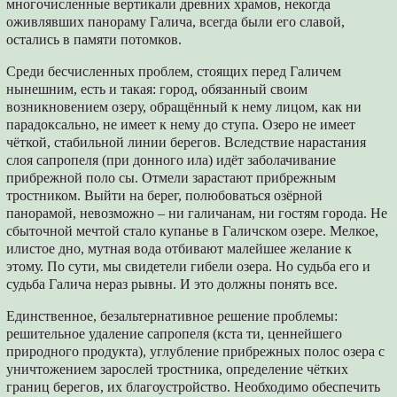
многочисленные вертикали древних храмов, некогда
оживлявших панораму Галича, всегда были его славой,
остались в памяти потомков.
Среди бесчисленных проблем, стоящих перед Галичем
нынешним, есть и такая: город, обязанный своим
возникновением озеру, обращённый к нему лицом, как ни
парадоксально, не имеет к нему до ступа. Озеро не имеет
чёткой, стабильной линии берегов. Вследствие нарастания
слоя сапропеля (при донного ила) идёт заболачивание
прибрежной поло сы. Отмели зарастают прибрежным
тростником. Выйти на берег, полюбоваться озёрной
панорамой, невозможно – ни галичанам, ни гостям города. Не
сбыточной мечтой стало купанье в Галичском озере. Мелкое,
илистое дно, мутная вода отбивают малейшее желание к
этому. По сути, мы свидетели гибели озера. Но судьба его и
судьба Галича нераз рывны. И это должны понять все.
Единственное, безальтернативное решение проблемы:
решительное удаление сапропеля (кста ти, ценнейшего
природного продукта), углубление прибрежных полос озера с
уничтожением зарослей тростника, определение чётких
границ берегов, их благоустройство. Необходимо обеспечить