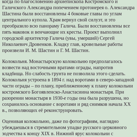
когда по благословению архиепископа Костромского и
Галичского Александра попечением протоиерея о. Александра
Шастина были восстановлены 4 боковые главы по углам
центрального купола. Храм вернул свой силуэт, и это
преобразило всю панораму Галича. Были восстановлены все
пять маковок и венчающие их кресты. Проект выполнил
городской архитектор Галича (увы, умерший) Сергей
Николаевич Дровенков. Кладку глав, кровельные работы
произвели И. М. Шастин и Г. М. Шастин.
Колокольня. Монастырскую колокольню предполагалось
возвести над восточными вратами ограды, напротив
кладбища. Но слабость грунта не позволила этого сделать.
Колокольня устроена в 1894 г. над воротами в северо-западной
части ограды – по плану, приближенному к плану колокольни
костромского Богоявленско-Анастасиина монастыря. При
разорении монастыря в 1930-е годы она была разрушена, но
сохранилось основание с воротами и ряд снимков начала XX
в., позволяющих её реконструировать.
Оценивая колокольню, даже по фотографиям, наглядно
убеждаешься в стремительном упадке русского церковного
зодчества к концу XIX в. Нижний ярус колокольни с