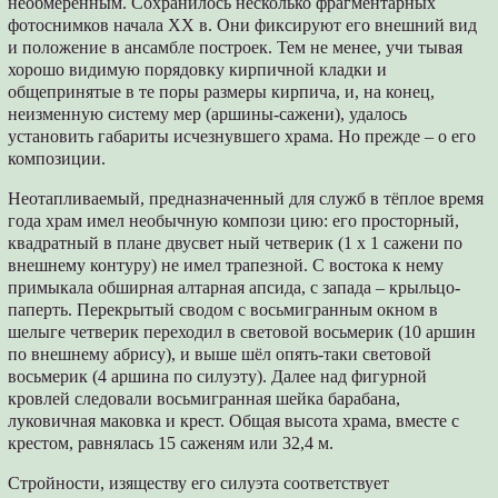
необмеренным. Сохранилось несколько фрагментарных
фотоснимков начала XX в. Они фиксируют его внешний вид
и положение в ансамбле построек. Тем не менее, учи тывая
хорошо видимую порядовку кирпичной кладки и
общепринятые в те поры размеры кирпича, и, на конец,
неизменную систему мер (аршины-сажени), удалось
установить габариты исчезнувшего храма. Но прежде – о его
композиции.
Неотапливаемый, предназначенный для служб в тёплое время
года храм имел необычную компози цию: его просторный,
квадратный в плане двусвет ный четверик (1 х 1 сажени по
внешнему контуру) не имел трапезной. С востока к нему
примыкала обширная алтарная апсида, с запада – крыльцо-
паперть. Перекрытый сводом с восьмигранным окном в
шелыге четверик переходил в световой восьмерик (10 аршин
по внешнему абрису), и выше шёл опять-таки световой
восьмерик (4 аршина по силуэту). Далее над фигурной
кровлей следовали восьмигранная шейка барабана,
луковичная маковка и крест. Общая высота храма, вместе с
крестом, равнялась 15 саженям или 32,4 м.
Стройности, изяществу его силуэта соответствует