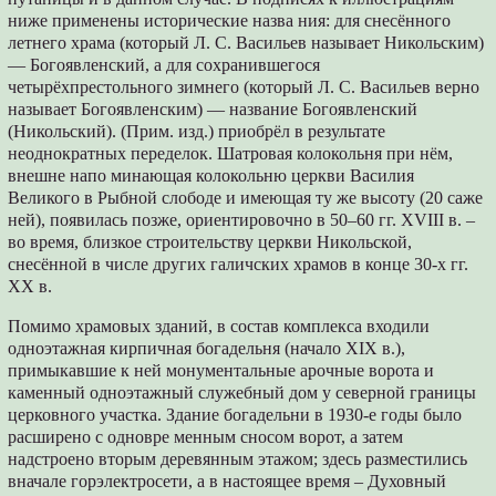
ниже применены исторические назва ния: для снесённого
летнего храма (который Л. С. Васильев называет Никольским)
— Богоявленский, а для сохранившегося
четырёхпрестольного зимнего (который Л. С. Васильев верно
называет Богоявленским) — название Богоявленский
(Никольский). (Прим. изд.) приобрёл в результате
неоднократных переделок. Шатровая колокольня при нём,
внешне напо минающая колокольню церкви Василия
Великого в Рыбной слободе и имеющая ту же высоту (20 саже
ней), появилась позже, ориентировочно в 50–60 гг. XVIII в. –
во время, близкое строительству церкви Никольской,
снесённой в числе других галичских храмов в конце 30-х гг.
XX в.
Помимо храмовых зданий, в состав комплекса входили
одноэтажная кирпичная богадельня (начало XIX в.),
примыкавшие к ней монументальные арочные ворота и
каменный одноэтажный служебный дом у северной границы
церковного участка. Здание богадельни в 1930-е годы было
расширено с одновре менным сносом ворот, а затем
надстроено вторым деревянным этажом; здесь разместились
вначале горэлектросети, а в настоящее время – Духовный