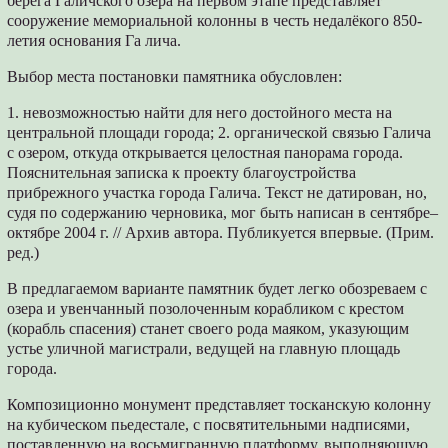
берега Галичского озера на первом этапе представляет
сооружение мемориальной колонны в честь недалёкого 850-
летия основания Га лича.
Выбор места постановки памятника обусловлен:
1. невозможностью найти для него достойного места на
центральной площади города; 2. органической связью Галича
с озером, откуда открывается целостная панорама города.
Пояснительная записка к проекту благоустройства
прибрежного участка города Галича. Текст не датирован, но,
судя по содержанию черновика, мог быть написан в сентябре–
октябре 2004 г. // Архив автора. Публикуется впервые. (Прим.
ред.)
В предлагаемом варианте памятник будет легко обозреваем с
озера и увенчанный позолоченным корабликом с крестом
(корабль спасения) станет своего рода маяком, указующим
устье уличной магистрали, ведущей на главную площадь
города.
Композиционно монумент представляет тосканскую колонну
на кубическом пьедестале, с посвятительными надписями,
поставленную на восьмигранную платформу, выполняющую