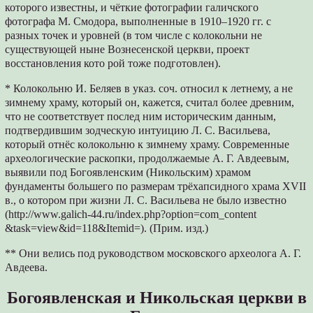
которого известны, и чёткие фотографии галичского
фотографа М. Смодора, выполненные в 1910–1920 гг. с
разных точек и уровней (в том числе с колокольни не
существующей ныне Вознесенской церкви, проект
восстановления кото рой тоже подготовлен).
* Колокольню И. Беляев в указ. соч. относил к летнему, а не
зимнему храму, который он, кажется, считал более древним,
что не соответствует послед ним историческим данным,
подтвердившим зодческую интуицию Л. С. Васильева,
который отнёс колокольню к зимнему храму. Современные
археологические раскопки, продолжаемые А. Г. Авдеевым,
выявили под Богоявленским (Никольским) храмом
фундаменты большего по размерам трёхапсидного храма XVII
в., о котором при жизни Л. С. Васильева не было известно
(http://www.galich-44.ru/index.php?option=com_content
&task=view&id=118&Itemid=). (Прим. изд.)
** Они велись под руководством московского археолога А. Г.
Авдеева.
Богоявленская и Никольская церкви в