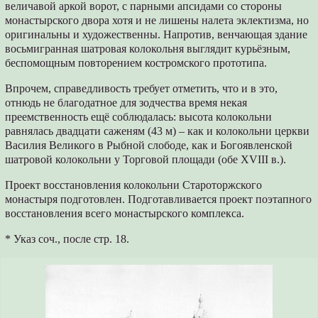
величавой аркой ворот, с парными апсидами со стороны
монастырского двора хотя и не лишены налета эклектизма, но
оригинальны и художественны. Напротив, венчающая здание
восьмигранная шатровая колокольня выглядит курьёзным,
беспомощным повторением костромского прототипа.
Впрочем, справедливость требует отметить, что и в это,
отнюдь не благодатное для зодчества время некая
преемственность ещё соблюдалась: высота колокольни
равнялась двадцати саженям (43 м) – как и колокольни церкви
Василия Великого в Рыбной слободе, как и Богоявленской
шатровой колокольни у Торговой площади (обе XVIII в.).
Проект восстановления колокольни Староторжского
монастыря подготовлен. Подготавливается проект поэтапного
восстановления всего монастырского комплекса.
* Указ соч., после стр. 18.