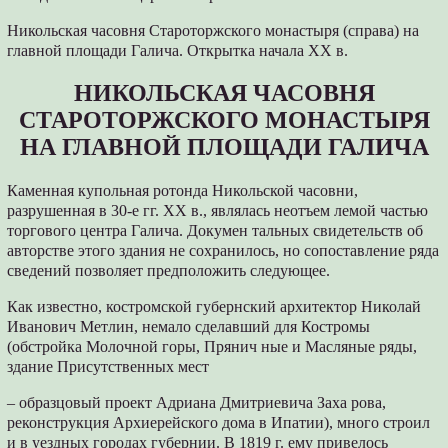
Никольская часовня Староторжского монастыря (справа) на
главной площади Галича. Открытка начала XX в.
НИКОЛЬСКАЯ ЧАСОВНЯ
СТАРОТОРЖСКОГО МОНАСТЫРЯ
НА ГЛАВНОЙ ПЛОЩАДИ ГАЛИЧА
Каменная купольная ротонда Никольской часовни,
разрушенная в 30-е гг. XX в., являлась неотъем лемой частью
торгового центра Галича. Докумен тальных свидетельств об
авторстве этого здания не сохранилось, но сопоставление ряда
сведений позволяет предположить следующее.
Как известно, костромской губернский архитектор Николай
Иванович Метлин, немало сделавший для Костромы
(обстройка Молочной горы, Прянич ные и Масляные ряды,
здание Присутственных мест
– образцовый проект Адриана Дмитриевича Заха рова,
реконструкция Архиерейского дома в Ипатии), много строил
и в уездных городах губернии. В 1819 г. ему привелось