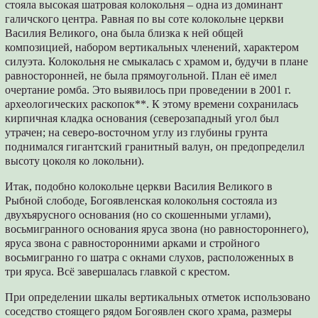
стояла высокая шатровая колокольня – одна из доминант
галичского центра. Равная по вы соте колокольне церкви
Василия Великого, она была близка к ней общей
композицией, набором вертикальных членений, характером
силуэта. Колокольня не смыкалась с храмом и, будучи в плане
равносторонней, не была прямоугольной. План её имел
очертание ромба. Это выявилось при проведении в 2001 г.
археологических раскопок**. К этому времени сохранилась
кирпичная кладка основания (северозападный угол был
утрачен; на северо-восточном углу из глубины грунта
поднимался гигантский гранитный валун, он предопределил
высоту цоколя ко локольни).
Итак, подобно колокольне церкви Василия Великого в
Рыбной слободе, Богоявленская колокольня состояла из
двухъярусного основания (но со скошенными углами),
восьмигранного основания яруса звона (но равностороннего),
яруса звона с равносторонними арками и стройного
восьмигранно го шатра с окнами слухов, расположенных в
три яруса. Всё завершалась главкой с крестом.
При определении шкалы вертикальных отметок использовано
соседство стоящего рядом Богоявлен ского храма, размеры