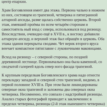
центр епархии.
Храм Богоявления имеет два этажа. Первона чально в нижнем
из них, состоящем из трапезной, четверика и пятигранной
алтарной апсиды, разме щалась собственно церковь. Второй
этаж, имевший проёмы по всем четырём сторонам и
самостоятель ный вход с севера, использовался под ризницу.
Впоследствии, очевидно ещё в XVII в., к востоку добавили
алтарную апсиду, и верхний этаж был обращён в церковь. Оба
этажа здания перекрыты сводами. Чет верик второго яруса
венчает компактное пятиглавие с луковичными маковицами.
Всход на ризницу – с северной стороны, по поздней
деревянной лестнице. Первоначально она была каменной, со
сводчатой галереей вдоль север ного фасада трапезной.
К крупным переделкам Богоявленского храма надо отнести
перекладку западной и северной стен трапезной, видимо, в
первой половине XVIII в. При этом были ликвидированы
северные окна трапезной и заложены два северных окна
четверика. Несомненно, это совпало с надстройкой ризницы.
Анализ старых фотографий приводит к заключению: в
пределах четверика, ризницы (2-й этаж нынешнего четверика)