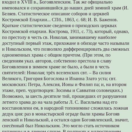
входил в XVIII в., Богоявленским. Так же официально
именовался и сохранившийся до наших дней зимний храм (И.
Беляев. Статистическое описание соборов и церквей
Костромской Епархии... СПб., 1863, с. 68; И. В. Баженов.
Краткие статистические сведения о приходских церквах
Костромской епархии. Кострома, 1911, с. 73), который, однако,
по престолу в честь св. Николая, занимавшему наиболее
доступный первый этаж, прихожане в обиходе часто называли
и Никольским, что позволяло дифференцировать два смежных
одноименных храма с общим причтом. (При этом, по
сведениям указ. авторов, собственно престола в славу
Богоявления в зимнем храме не было, а были в честь
святителей: Николая; трёх вселенских свт. – Ва силия
Великого, Григория Богослова и Иоанна Злато уста; свт.
московских: Петра, Алексия, Ионы и Филип па; и, на втором
этаже, преп. чудотворцев: Зосимы и Савватия соловецких.)
Возможно, за шесть десятиле тий, прошедших от разрушения
летнего храма до на чала работы Л. С. Васильева над его
восстановлени ем, в народной топонимике сложилась ложная
дедук ция: раз в монастырской ограде были храмы Богояв
ленский и Никольский, а остался один Богоявленский, значит,
снесённый был Никольским. Это могло стать источником
путаницы и в данном случае. В подписях к иллюстрациям