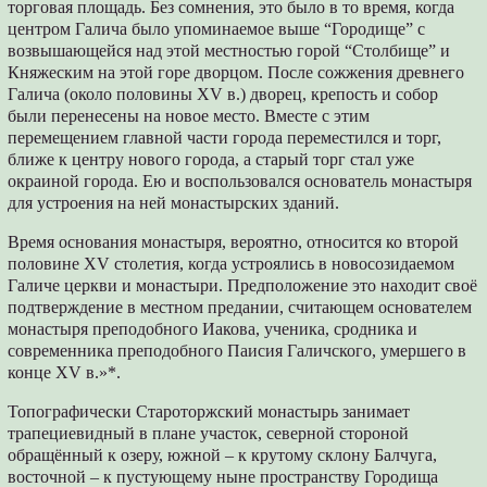
торговая площадь. Без сомнения, это было в то время, когда
центром Галича было упоминаемое выше “Городище” с
возвышающейся над этой местностью горой “Столбище” и
Княжеским на этой горе дворцом. После сожжения древнего
Галича (около половины XV в.) дворец, крепость и собор
были перенесены на новое место. Вместе с этим
перемещением главной части города переместился и торг,
ближе к центру нового города, а старый торг стал уже
окраиной города. Ею и воспользовался основатель монастыря
для устроения на ней монастырских зданий.
Время основания монастыря, вероятно, относится ко второй
половине XV столетия, когда устроялись в новосозидаемом
Галиче церкви и монастыри. Предположение это находит своё
подтверждение в местном предании, считающем основателем
монастыря преподобного Иакова, ученика, сродника и
современника преподобного Паисия Галичского, умершего в
конце XV в.»*.
Топографически Староторжский монастырь занимает
трапециевидный в плане участок, северной стороной
обращённый к озеру, южной – к крутому склону Балчуга,
восточной – к пустующему ныне пространству Городища