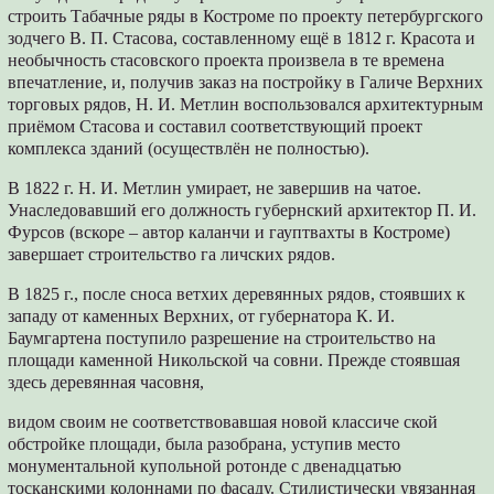
строить Табачные ряды в Костроме по проекту петербургского
зодчего В. П. Стасова, составленному ещё в 1812 г. Красота и
необычность стасовского проекта произвела в те времена
впечатление, и, получив заказ на постройку в Галиче Верхних
торговых рядов, Н. И. Метлин воспользовался архитектурным
приёмом Стасова и составил соответствующий проект
комплекса зданий (осуществлён не полностью).
В 1822 г. Н. И. Метлин умирает, не завершив на чатое.
Унаследовавший его должность губернский архитектор П. И.
Фурсов (вскоре – автор каланчи и гауптвахты в Костроме)
завершает строительство га личских рядов.
В 1825 г., после сноса ветхих деревянных рядов, стоявших к
западу от каменных Верхних, от губернатора К. И.
Баумгартена поступило разрешение на строительство на
площади каменной Никольской ча совни. Прежде стоявшая
здесь деревянная часовня,
видом своим не соответствовавшая новой классиче ской
обстройке площади, была разобрана, уступив место
монументальной купольной ротонде с двенадцатью
тосканскими колоннами по фасаду. Стилистически увязанная