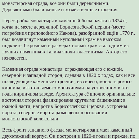
монастырская ограда, все они были деревянными.
Деревянными были жилые и хозяйственные строения.
Перестройка монастыря в каменный была начата в 1824 г.,
когда на месте деревянной Борисоглебской церкви (месте
погребения преподобного Иакова), разобранной ещё в 1770 г.,
был воздвигнут каменный купольный храм на высоком
подклете. Скромный в размерах новый храм стал одним из
лучших памятников Галича эпохи классицизма. Автор его
неизвестен.
Каменная ограда монастыря, ограждающая его с южной,
северной и западной сторон, сделана в 1820-х годах, как и все
последующие каменные строения, из своего, монастырского
кирпича, изготовляемого монахинями на устроенном в эти
годы кирпичном заводе. Архитектура её вполне оригинальна:
восточная сторона фланкирована круглыми башенками; в
южной части, напротив Борисоглебской церкви, устроены
ворота; северные ворота размещены в основании
монастырской колокольни.
Весь фронт западного фасада монастыря занимает каменный
двухэтажный корпус. Он построен в 1820-е годы и прежде, по