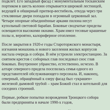
подклет. Его западный фасад с монументальным тосканским
портиком в шесть колонн открывается широкой лестницей,
ведущей в обширный притвор-вестибюль, откуда через три
стеклянные двери попадали в огромный церковный зал.
Четыре опорные объединённые арками пилона несут
купольный световой барабан. Боковые сводчатые приделы
освещаются высокими окнами. Храм имел тесовые крашеные
полы и, вероятно, калориферное отопление.
После закрытия в 1920-е годы Староторжского монастыря,
изгнания монахинь и нового заселения жилых корпусов
настала очередь и собора. В нём устроили электростанцию. За
снятием крестов с соборных глав последовал снос глав
боковых. Внутреннее убранство, естественно, исчезло. В
алтаре северного придела поселилась семья одного из
представителей обслуживающего персонала. И, наконец,
северный, обращённый к озеру фасад был «украшен»
железной дымовой трубой – храм Божий стал и котельной для
соседних строений.
Первые, робкие попытки возрождения Троицкого собора
были предприняты в начале 1990-х годов,