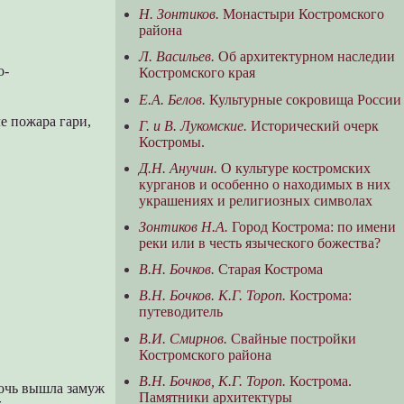
Н. Зонтиков.
Монастыри Костромского
района
Л. Васильев.
Об архитектурном наследии
о-
Костромского края
Е.А. Белов.
Культурные сокровища России
е пожара гари,
Г. и В. Лукомские.
Исторический очерк
Костромы.
Д.Н. Анучин.
О культуре костромских
курганов и особенно о находимых в них
украшениях и религиозных символах
Зонтиков Н.А.
Город Кострома: по имени
реки или в честь языческого божества?
В.Н. Бочков.
Старая Кострома
В.Н. Бочков. К.Г. Тороп.
Кострома:
путеводитель
В.И. Смирнов.
Свайные постройки
Костромского района
В.Н. Бочков, К.Г. Тороп.
Кострома.
дочь вышла замуж
Памятники архитектуры