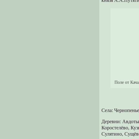
князя А.А.Путяти
Поле от Кач
Села: Чернопень
Деревни: Авдотьи
Коростелёво, Ку
Сулятино, Сущёв