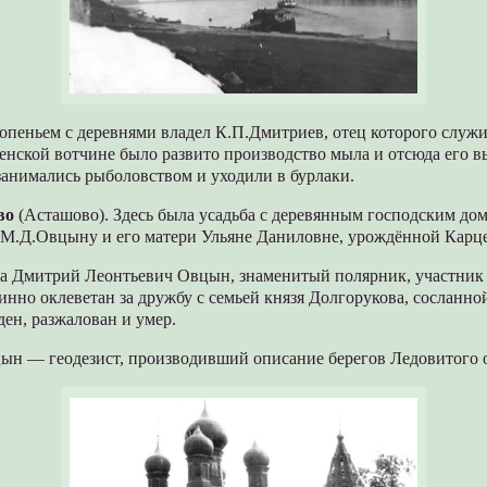
опеньем с деревнями владел К.П.Дмитриев, отец которого служ
енской вотчине было развито производство мыла и отсюда его в
занимались рыболовством и уходили в бурлаки.
во
(Асташово). Здесь была усадьба с деревянным господским до
М.Д.Овцыну и его матери Ульяне Даниловне, урождённой Карц
 Дмитрий Леонтьевич Овцын, знаменитый полярник, участник
инно оклеветан за дружбу с семьей князя Долгорукова, сосланной
ен, разжалован и умер.
ын — геодезист, производивший описание берегов Ледовитого 