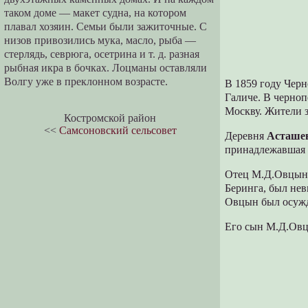
таком доме — макет судна, на котором
плавал хозяин. Семьи были зажиточные. С
низов привозились мука, масло, рыба —
стерлядь, севрюга, осетрина и т. д. разная
рыбная икра в бочках. Лоцманы оставляли
Волгу уже в преклонном возрасте.
В 1859 году Черн
Галиче. В черноп
Москву. Жители 
Костромской район
<<
Самсоновский сельсовет
Деревня
Асташе
принадлежавшая 
Отец М.Д.Овцына
Беринга, был нев
Овцын был осужд
Его сын М.Д.Овц