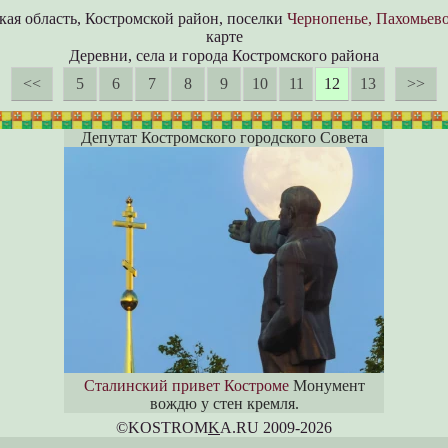
кая область, Костромской район, поселки
Чернопенье, Пахомьев
карте
Деревни, села и города Костромского района
<<
5
6
7
8
9
10
11
12
13
>>
Депутат Костромского городского Совета
Сталинский привет Костроме
Монумент
вождю у стен кремля.
©KOSTROM
K
A.RU 2009-2026