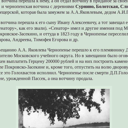
и вотчина перешла к нему, а он отдал вотчину в приданое за сво
, и чернопенская вотчина с деревнями
Сурнино, Болотская, Сл
ещерской, которая была замужем за А.А.Яковлевым, дедом А.И.
вотчина перешла к его сыну Ивану Алексеевичу, а тот завещал е
натору», как его звали). «Сенатор» имел и другие имения под
ровское-Засекино, и оттуда в 1823 году в Чернопенье переселил
арова, Андреева, Тимофея Егорова и др.
вещанию А.А. Яковлева Чернопенье перешло к его племяннику Д
ителю Московского учебного округа. Но в завещании было огов
ен выплатить Герцену 200000 рублей и на них построить камен
е Покровско-Засекине и, кроме того, отпустить на волю дворо
е это Голохвастов исполнил. Чернопенье после смерти Д.П.Голо
не, урожденной Пассек, а она вотчину продала.