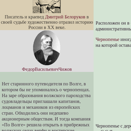
Писатель и краевед
Дмитрий Белоруков
в
своей судьбе художественно отразил историю
Расположен он в 
России в XX веке.
административны
Чернопенье
иног
на которой остав
ФедорВасильевичЧижов
Нет старинного путеводителя по Волге, в
котором бы не упоминалось о чернопенцах.
На заре образования волжского пароходства
судовладельцы приглашали капитанов,
лоцманов и механиков из европейских
стран. Обходились они недешево
акционерным обществам. И тогда компания
«По Волге» решила открыть в прибрежных
Чернопенье с де
волжских селах верфи и мастерские.