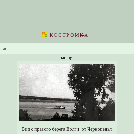
КОСТРОМ
K
А
loading...
Вид с правого берега Волги, от Чернопенья.