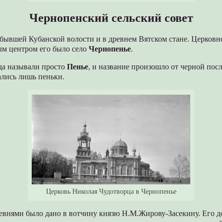
Чернопенский сельский совет
бывшей Кубанской волости и в древнем Вятском стане. Церковн
м центром его было село
Чернопенье
.
да называли просто
Пенье
, и название произошло от черной посл
ались лишь пеньки.
Церковь Николая Чудотворца в Чернопенье
ревнями было дано в вотчину князю Н.М.Жирову-Засекину. Его 