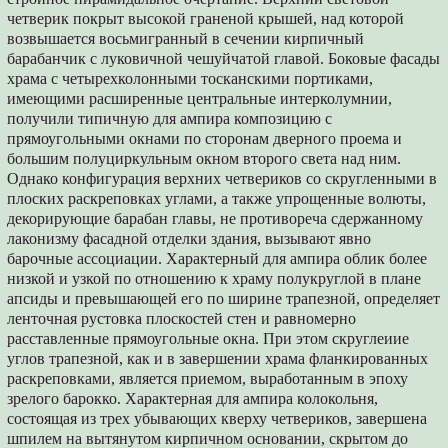
четверик покрыт высокой граненой крышей, над которой
возвышается восьмигранный в сечении кирпичный
барабанчик с луковичной чешуйчатой главой. Боковые фасады
храма с четырехколонными тосканскими портиками,
имеющими расширенные центральные интерколумнии,
получили типичную для ампира композицию с
прямоугольными окнами по сторонам дверного проема и
большим полуциркульным окном второго света над ним.
Однако конфигурация верхних четвериков со скругленными в
плоских раскреповках углами, а также упрощенные волюты,
декорирующие барабан главы, не противореча сдержанному
лаконизму фасадной отделки здания, вызывают явно
барочные ассоциации. Характерный для ампира облик более
низкой и узкой по отношению к храму полукруглой в плане
апсиды и превышающей его по ширине трапезной, определяет
ленточная рустовка плоскостей стен и равномерно
расставленные прямоугольные окна. При этом скруглеиие
углов трапезной, как и в завершении храма фланкированных
раскреповками, является приемом, выработанным в эпоху
зрелого барокко. Характерная для ампира колокольня,
состоящая из трех убывающих кверху четвериков, завершена
шпилем на вытянутом кирпичном основании, скрытом до