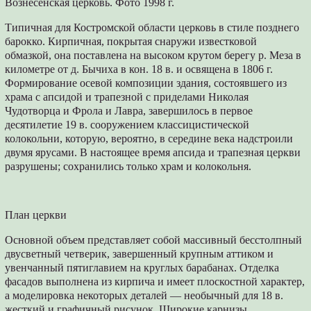
Вознесенская церковь. Фото 1998 г.
Типичная для Костромской области церковь в стиле позднего
барокко. Кирпичная, покрытая снаружи известковой
обмазкой, она поставлена на высоком крутом берегу р. Меза в
километре от д. Бычиха в кон. 18 в. и освящена в 1806 г.
Формирование осевой композиции здания, состоявшего из
храма с апсидой и трапезной с приделами Николая
Чудотворца и Фрола и Лавра, завершилось в первое
десятилетие 19 в. сооружением классицистической
колокольни, которую, вероятно, в середине века надстроили
двумя ярусами. В настоящее время апсида и трапезная церкви
разрушены; сохранились только храм и колокольня.
План церкви
Основной объем представляет собой массивный бесстолпный
двусветный четверик, завершенный крупным аттиком и
увенчанный пятиглавием на круглых барабанах. Отделка
фасадов выполнена из кирпича и имеет плоскостной характер,
а моделировка некоторых деталей — необычный для 18 в.
жесткий и графичный рисунок. Широкие карнизы,