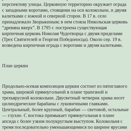
перспективу улицы. Церковную территорию окружает ограда
с западными воротами, стоящими на оси колокольни, и двумя
калитками с южной и северной сторон. В 17 в. село
принадлежало Зворыкиным; в нем стояла Никольская церковь
“древяна вверх”. В 1795 г. построена существующая
кирпичная церковь Николая Чудотворца с двумя приделами
(Трех Святителей и Георгия Победоносца). Около сер. 19 в.
возведена кирпичная ограда с воротами и двумя калитками.
План церкви
Продольно-осевая композиция церкви состоит из пятиглавого
храма, широкой прямоугольной в плане трапезной и
трехъярусной колокольни. Двусветный четверик храма несет
цилиндрические барабаны с луковичными главками.
Центральный, более крупный, барабан — световой, остальные
— глухие. С востока примыкает прямоугольная в плане
апсида с более узким полукруглым выступом. Колокольня с
тремя последовательно уменьшающимися по ширине ярусами