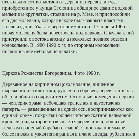
нескольких сотнях метров от деревни, перевезли туда
приобретенное у купца Стоюнина обширное здание водяной
мельницы-крупчатки, стоявшее на р. Мезе, и приспособили
его для молельни, которая вскоре была закрыта властями.
После издания Указа о веротерпимости от 17 апреля 1905 г.
новая молельня была перестроена под церковь. Сначала к ней
пристроили с востока апсиду, а несколько позднее возвели
колокольню. В 1980-1990-х гг. по сторонам колокольни
появились две небольшие палатки.
Церковь Рождества Богородицы. Фото 1998 г.
Деревянное на кирпичном цоколе здание, лишенное
выраженной стилистики, рублено из бревен, перевязанных в
обло, и обшито снаружи тесом. Основные помещения церкви
— четверик храма, небольшая трапезная и двухэтажная
паперть, — размещенные на одной оси, воспринимаются как
единый объем, покрытый общей четырехскатной вальмовой
кровлей, над которой возвышается деревянный, обшитый
железом граненый барабан с главой. С востока примыкает
более низкая и узкая пятигранная в плане апсида, рубленная в