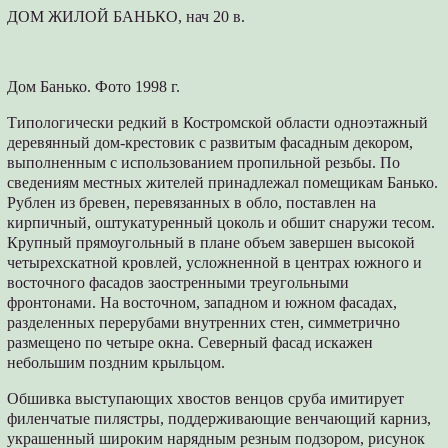
ДОМ ЖИЛОЙ БАНЬКО, нач 20 в.
Дом Банько. Фото 1998 г.
Типологически редкий в Костромской области одноэтажный
деревянный дом-крестовик с развитым фасадным декором,
выполненным с использованием пропильной резьбы. По
сведениям местных жителей принадлежал помещикам Банько.
Рублен из бревен, перевязанных в обло, поставлен на
кирпичный, оштукатуренный цоколь и обшит снаружи тесом.
Крупный прямоугольный в плане объем завершен высокой
четырехскатной кровлей, усложненной в центрах южного и
восточного фасадов заостренными треугольными
фронтонами. На восточном, западном и южном фасадах,
разделенных перерубами внутренних стен, симметрично
размещено по четыре окна. Северный фасад искажен
небольшим поздним крыльцом.
Обшивка выступающих хвостов венцов сруба имитирует
филенчатые пилястры, поддерживающие венчающий карниз,
украшенный широким нарядным резным подзором, рисунок