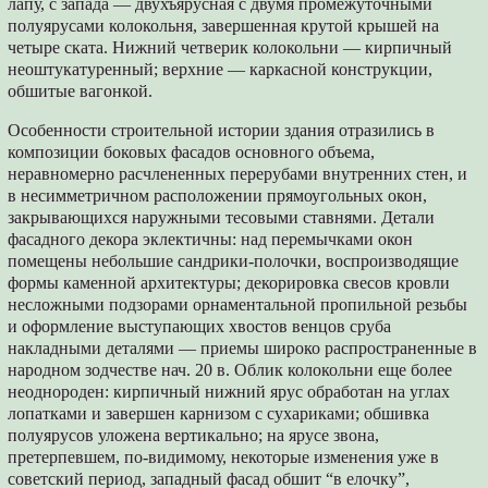
лапу, с запада — двухъярусная с двумя промежуточными
полуярусами колокольня, завершенная крутой крышей на
четыре ската. Нижний четверик колокольни — кирпичный
неоштукатуренный; верхние — каркасной конструкции,
обшитые вагонкой.
Особенности строительной истории здания отразились в
композиции боковых фасадов основного объема,
неравномерно расчлененных перерубами внутренних стен, и
в несимметричном расположении прямоугольных окон,
закрывающихся наружными тесовыми ставнями. Детали
фасадного декора эклектичны: над перемычками окон
помещены небольшие сандрики-полочки, воспроизводящие
формы каменной архитектуры; декорировка свесов кровли
несложными подзорами орнаментальной пропильной резьбы
и оформление выступающих хвостов венцов сруба
накладными деталями — приемы широко распространенные в
народном зодчестве нач. 20 в. Облик колокольни еще более
неоднороден: кирпичный нижний ярус обработан на углах
лопатками и завершен карнизом с сухариками; обшивка
полуярусов уложена вертикально; на ярусе звона,
претерпевшем, по-видимому, некоторые изменения уже в
советский период, западный фасад обшит “в елочку”,