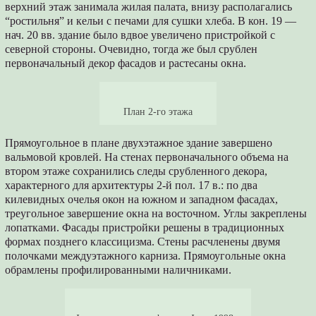
верхний этаж занимала жилая палата, внизу располагались
“ростильня” и кельи с печами для сушки хлеба. В кон. 19 —
нач. 20 вв. здание было вдвое увеличено пристройкой с
северной стороны. Очевидно, тогда же был срублен
первоначальный декор фасадов и растесаны окна.
План 2-го этажа
Прямоугольное в плане двухэтажное здание завершено
вальмовой кровлей. На стенах первоначального объема на
втором этаже сохранились следы срубленного декора,
характерного для архитектуры 2-й пол. 17 в.: по два
килевидных очелья окон на южном и западном фасадах,
треугольное завершение окна на восточном. Углы закреплены
лопатками. Фасады пристройки решены в традиционных
формах позднего классицизма. Стены расчленены двумя
полочками междуэтажного карниза. Прямоугольные окна
обрамлены профилированными наличниками.