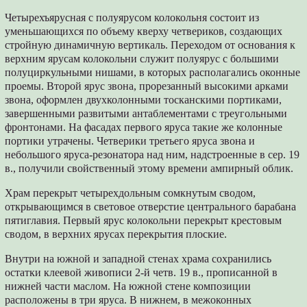
Четырехъярусная с полуярусом колокольня состоит из
уменьшающихся по объему кверху четвериков, создающих
стройную динамичную вертикаль. Переходом от основания к
верхним ярусам колокольни служит полуярус с большими
полуциркульными нишами, в которых располагались оконные
проемы. Второй ярус звона, прорезанный высокими арками
звона, оформлен двухколонными тосканскими портиками,
завершенными развитыми антаблементами с треугольными
фронтонами. На фасадах первого яруса такие же колонные
портики утрачены. Четверики третьего яруса звона и
небольшого яруса-резонатора над ним, надстроенные в сер. 19
в., получили свойственный этому времени ампирный облик.
Храм перекрыт четырехдольным сомкнутым сводом,
открывающимся в световое отверстие центрального барабана
пятиглавия. Первый ярус колокольни перекрыт крестовым
сводом, в верхних ярусах перекрытия плоские.
Внутри на южной и западной стенах храма сохранились
остатки клеевой живописи 2-й четв. 19 в., прописанной в
нижней части маслом. На южной стене композиции
расположены в три яруса. В нижнем, в межоконных