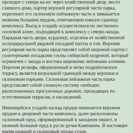
проходит с севера на юг через хозяйственный двор, место
главного дома, партер верхней регулярной части парка,
пересекает его склоновую пейзажную часть и замыкается
нижним большим прудом, отмечающим южную границу
комплекса. Въезд в усадьбу осуществлялся по лиственно-
сосновой аллее, подходящей к комплексу с северо-запада.
Парадная часть двора, курдонер, отделена от хозяйственной
полуциркульной рядовой посадкой пихты и ели. Верхняя
регулярная часть парка представляет собой широкий партер с
солитерными посадками сосны сибирской кедровой, который
ограничен с запада и востока широкими липовыми аллеями.
Перелом рельефа, оформленный в четко подработанную
террасу, является визуальной границей между верхним и
склоновым парками. Склоновая пейзажная часть парка
представляет собой сложную систему свободно
расположенных прогулочных дорожек, проходящих по
естественным террасам, и насаждений.
Имеющийся в усадьбе каскад прудов начинается верхним
прудом в дворовой части комплекса, далее расположены
склоновый пруд, сформированный в западном овраге, и
нижний большой пруд в русле ручья Камешник. В настоящее
время нижний и склоновый пруды сухие.