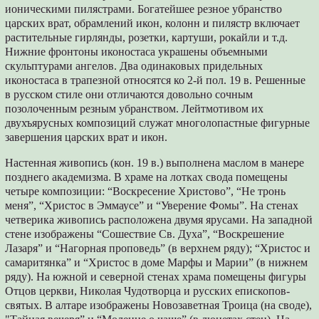
ионическими пилястрами. Богатейшее резное убранство
царских врат, обрамлений икон, колонн и пилястр включает
растительные гирлянды, розетки, картуши, рокайли и т.д.
Нижние фронтоны иконостаса украшены объемными
скульптурами ангелов. Два одинаковых придельных
иконостаса в трапезной относятся ко 2-й пол. 19 в. Решенные
в русском стиле они отличаются довольно сочным
позолоченным резным убранством. Лейтмотивом их
двухъярусных композиций служат многолопастные фигурные
завершения царских врат и икон.
Настенная живопись (кон. 19 в.) выполнена маслом в манере
позднего академизма. В храме на лотках свода помещены
четыре композиции: “Воскресение Христово”, “Не тронь
меня”, “Христос в Эммаусе” и “Уверение Фомы”. На стенах
четверика живопись расположена двумя ярусами. На западной
стене изображены “Сошествие Св. Духа”, “Воскрешение
Лазаря” и “Нагорная проповедь” (в верхнем ряду); “Христос и
самаритянка” и “Христос в доме Марфы и Марии” (в нижнем
ряду). На южной и северной стенах храма помещены фигуры
Отцов церкви, Николая Чудотворца и русских епископов-
святых. В алтаре изображены Новозаветная Троица (на своде),