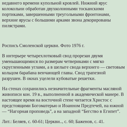
недавнего времени купольной кровлей. Нижний ярус
колокольни обработан двухколонными тосканскими
портиками, завершенными треугольными фронтонами,
верхние ярусы с большими арками звона декорированы
пилястрами.
Росписъ Смоленской церкви. Фото 1976 г.
В интерьере четырехлотковый свод прорезан двумя
уменьшающимися по размерам четвериками с мягко
скругленными углами, а в шелыге свода верхнего — световым
кольцом барабана венчающей главы. Свод трапезной
разрушен. В окнах уцелели кубоватые решетки.
На стенах сохранились незначительные фрагменты масляной
живописи кон. 19 в., выполненной в академической манере. В
настоящее время на восточной стене читается Христос с
предстоящими Богоматерью и Иоанном Предтечей, на южной
— “Нагорная проповедь”, а на западной “Бегство в Египет”.
Лит.: Беляев, с. 60-61; Церкви.., с. 60; Баженов, с. 41.