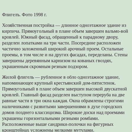
Флигелъ. Фото 1998 г.
Хозяйственная постройка — длинное одноэтажное здание из
кирпича. Прямоугольный в плане объем завершен вальмо-вой
кровлей. Южный фасад, обращенный к парадному двору,
разделен лопатками на три части. Посередине расположен
частично заложенный широкий арочный проем. Остальные
проемы, в том числе и на других фасадах, переделаны. Стены
завершены деревянным карнизом на кованых гвоздях,
украшенным скромным резным подзором.
Жилой флигель — рубленное в обло одноэтажное здание,
напоминающее крупный крестьянский дом-пятистенок.
Прямоугольный в плане объем завершен высокой двускатной
кровлей. Главный фасад разделен выступом переруба на две
равные части в три окна каждая. Окна обрамлены строгими
наличниками с развитыми завершениями в духе городских
домов позднего классицизма. Широкие доски над проемами
украшены горизонтальными резными ромбами.
Расположенные выше сандрики-полочки на фигурных
кронштейнах усложнены мелкими мутулами.