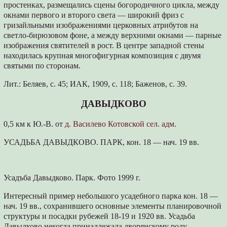
простенках, размещались сцены богородичного цикла, между
окнами первого и второго света — широкий фриз с
гризайльными изображениями церковных атрибутов на
светло-бирюзовом фоне, а между верхними окнами — парные
изображения святителей в рост. В центре западной стены
находилась крупная многофигурная композиция с двумя
святыми по сторонам.
Лит.: Беляев, с. 45; ИАК, 1909, с. 118; Баженов, с. 39.
ДАВЫДКОВО
0,5 км к Ю.-В. от
д. Василево Котовской сел. адм.
УСАДЬБА ДАВЫДКОВО. ПАРК, кон. 18 — нач. 19 вв.
Усадъба Давыдково. Парк. Фото 1999 г.
Интересный пример небольшого усадебного парка кон. 18 —
нач. 19 вв., сохранившего основные элементы планировочной
структуры и посадки рубежей 18-19 и 1920 вв. Усадьба
Давыдково некогда принадлежала дворянскому роду