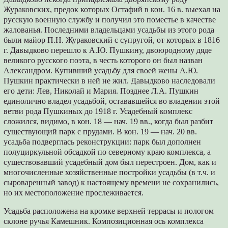
Жураковских, предок которых Остафий в кон. 16 в. выехал на
русскую военную службу и получил это поместье в качестве
жалованья. Последними владельцами усадьбы из этого рода
были майор П.Н. Жураковский с супругой, от которых в 1816
г. Давыдково перешло к А.Ю. Пушкину, двоюродному дяде
великого русского поэта, в честь которого он был назван
Александром. Купивший усадьбу для своей жены А.Ю.
Пушкин практически в ней не жил. Давыдково наследовали
его дети: Лев, Николай и Мария. Позднее Л.А. Пушкин
единолично владел усадьбой, остававшейся во владении этой
ветви рода Пушкиных до 1918 г. Усадебный комплекс
сложился, видимо, в кон. 18 — нач. 19 вв., когда был разбит
существующий парк с прудами. В кон. 19 — нач. 20 вв.
усадьба подверглась реконструкции: парк был дополнен
полуциркульной обсадкой по северному краю комплекса, а
существовавший усадебный дом был перестроен. Дом, как и
многочисленные хозяйственные постройки усадьбы (в т.ч. и
сыроваренный завод) к настоящему времени не сохранились,
но их местоположение прослеживается.
Усадьба расположена на кромке верхней террасы и пологом
склоне ручья Камешник. Композиционная ось комплекса