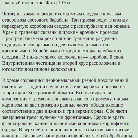
Главный иконостас. Фото 1976 г.
Четверик храма перекрыт сомкнутым сводом с круглым
отверстием светового барабана. Три проема ведут в апсиду,
перекрытую коробовым сводом с распалубками над окнами.
Храм и трапезная связаны широким арочным проемом.
Пространство четы-рехстолпной трапезной разделено
подпруж-ными арками на девять компартиментов с
крестовыми и Коробовыми (с крупными распалубками)
сводами. В нижнем ярусе колокольни — коробовый свод.
Внутристенная лестница на второй ярус расположена в
юговосточном пилоне колокольни.
В храме сохранился первоначальный резной позолоченный
иконостас — один из лучших в стиле барокко и рококо на
территории Костромской области. Его пятиярусная
композиция с тремя ризалитами разделена промежуточным
карнизом на две примерно равные части, объединяющие
соответственно два нижних и три верхних ряда. Обе части
завершены тремя лучковыми фронтонами. Царские врата
фланкированы каннелированными колоннами коринфского
ордера. В верхней половине иконостаса им отвечают витые
колонны. Боковые грани ризалитов обеих частей обработаны