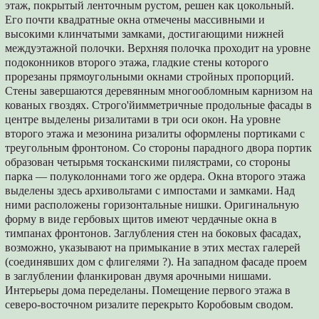
этаж, покрытый ленточным рустом, решен как цокольный.
Его почти квадратные окна отмечены массивными и
высокими клинчатыми замками, достигающими нижней
междуэтажной полочки. Верхняя полочка проходит на уровне
подоконников второго этажа, гладкие стены которого
прорезаны прямоугольными окнами стройных пропорций.
Стены завершаются деревянным многообломным карнизом на
кованых гвоздях. Строго'йимметричные продольные фасады в
центре выделены ризалитами в три оси окон. На уровне
второго этажа и мезонина ризалиты оформлены портиками с
треугольным фронтоном. Со стороны парадного двора портик
образован четырьмя тосканскими пилястрами, со стороны
парка — полуколоннами того же ордера. Окна второго этажа
выделены здесь архивольтами с импостами и замками. Над
ними расположены горизонтальные нишки. Оригинальную
форму в виде гербовых щитов имеют чердачные окна в
тимпанах фронтонов. Заглубления стен на боковых фасадах,
возможно, указывают на примыкание в этих местах галерей
(соединявших дом с флигелями ?). На западном фасаде проем
в заглублении фланкирован двумя арочными нишами.
Интерьеры дома переделаны. Помещение первого этажа в
северо-восточном ризалите перекрыто Коробовым сводом.