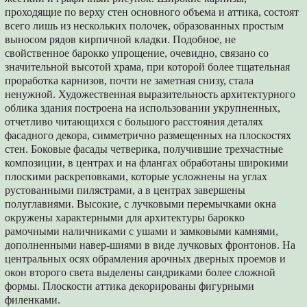
проходящие по верху стен основного объема и аттика, состоят
всего лишь из нескольких полочек, образованных простым
выносом рядов кирпичной кладки. Подобное, не
свойственное барокко упрощение, очевидно, связано со
значительной высотой храма, при которой более тщательная
проработка карнизов, почти не заметная снизу, стала
ненужной. Художественная выразительность архитектурного
облика здания построена на использовании укрупненных,
отчетливо читающихся с большого расстояния деталях
фасадного декора, симметрично размещенных на плоскостях
стен. Боковые фасады четверика, получившие трехчастные
композиции, в центрах и на флангах обработаны широкими
плоскими раскреповками, которые усложнены на углах
рустованными пилястрами, а в центрах завершены
полуглавиями. Высокие, с лучковыми перемычками окна
окружены характерными для архитектуры барокко
рамочными наличниками с ушами и замковыми камнями,
дополненными навер-шиями в виде лучковых фронтонов. На
центральных осях обрамления арочных дверных проемов и
окон второго света выделены сандриками более сложной
формы. Плоскости аттика декорированы фигурными
филенками.