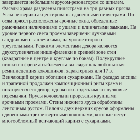
завершается небольшим ярусом-резонатором со шпилем.
Фасады храма разделены пилястрами на три равных прясла.
Углы четверика акцентированы сдвоенными пилястрами. По
осям прясел расположены арочные окна, обведенные
рамочными наличниками с ушами и клинчатыми замками. На
уровне первого света проемы завершены лучковыми
сандриками с заплечиками, на уровне второго —
треугольными. Редкими элементами декора являются
двухступенчатые ниши-филенки в средней зоне стен
(квадратные в центре и круглые по бокам). Полукруглые
нишки во фризе антаблемента выглядят как любопытная
реминисценция кокошников, характерных для 17 в.
Венчающий карниз обогащен сухариками. На фасадах апсиды
и трапезной продолжен композиционный ритм храма и
повторяется его декор, однако окна здесь имеют лучковые
перемычки. Ярусы колокольни прорезаны крупными
арочными проемами. Стены нижнего яруса обработаны
ленточным рустом. Пилоны двух верхних ярусов оформлены
сдвоенными трехчетвертными колоннами, которые несут
многообломный венчающий карниз с сухариками.