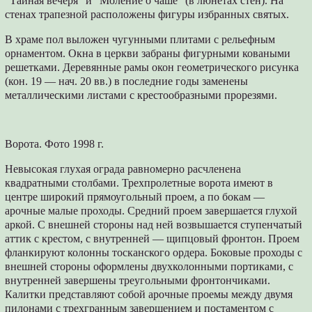
"Тайная вечеря” и “Моление о чаше” (в люнетах стен). На
стенах трапезной расположены фигуры избранных святых.
В храме пол выложен чугунными плитами с рельефным
орнаментом. Окна в церкви забраны фигурными коваными
решетками. Деревянные рамы окон геометрического рисунка
(кон. 19 — нач. 20 вв.) в последние годы заменены
металлическими листами с крестообразными прорезями.
Ворота. Фото 1998 г.
Невысокая глухая ограда равномерно расчленена
квадратными столбами. Трехпролетные ворота имеют в
центре широкий прямоугольный проем, а по бокам —
арочные малые проходы. Средний проем завершается глухой
аркой. С внешней стороны над ней возвышается ступенчатый
аттик с крестом, с внутренней — щипцовый фронтон. Проем
фланкируют колонны тосканского ордера. Боковые проходы с
внешней стороны оформлены двухколонными портиками, с
внутренней завершены треугольными фронтончиками.
Калитки представляют собой арочные проемы между двумя
пилонами с трехгранным завершением и постаментом с