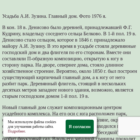
Усадьба А.И. Зузина. Главный дом. Фото 1976 я.
В кон. 18 в. Денисово было деревней, принадлежавшей Ф.Г.
Кудрину, владельцу соседнего сельца Белково. В 1-й пол. 19 в.
Денисово стало сельцом, которое в 1846 г. принадлежало
майору А.И. Зузину. В это время в усадьбе стояли деревянные
господский дом и два флигеля по его сторонам. Вместе они
составляли П-образную композицию, открытую к югу в
сторону парка. На дворе, севернее дома, стояло длинное
хозяйственное строение. Вероятно, около 1850 г. был построен
существующий кирпичный главный дом, а к югу от него
разбит парк. Деревянный флигель, стоящий в нескольких
десятках метров западнее нового здания, возможно, является
старым господским домом 1-й пол. 19 в.
Новый главный дом служит композиционным центром
усадебного комплекса. На его оси с юга расположен парк,
спускающийся к большой прямоугольной поляне, окруженной
Мы используем файлы cookies
откосами (возможно, первоначально здесь находился пруд).
для улучшения работы сайта.
Я согласен
Подробнее
.
Севернее дома устроен партер с акациевой “беседкой”, а далее
разбит фруктовый сад. Вдоль его западной границы проходит