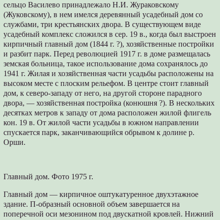
сельцо Василево принадлежало Н.И. Жураковскому
(Жуковскому), в нем имелся деревянный усадебный дом со
службами, три крестьянских двора. В существующем виде
усадебный комплекс сложился в сер. 19 в., когда был выстроен
кирпичный главный дом (1844 г. ?), хозяйственные постройки
и разбит парк. Перед революцией 1917 г. в доме размещалась
земская больница, такое использование дома сохранялось до
1941 г. Жилая и хозяйственная части усадьбы расположены на
высоком месте с плоским рельефом. В центре стоит главный
дом, к северо-западу от него, на другой стороне парадного
двора, — хозяйственная постройка (конюшня ?). В нескольких
десятках метров к западу от дома расположен жилой флигель
кон. 19 в. От жилой части усадьбы в южном направлении
спускается парк, заканчивающийся обрывом к долине р.
Орши.
Главный дом. Фото 1975 г.
Главный дом — кирпичное оштукатуренное двухэтажное
здание. П-образный основной объем завершается на
поперечной оси мезонином под двускатной кровлей. Нижний