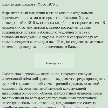
Смоленская церковь. Фото 1976 г.
Выразительный памятник в стиле ампир с отдельными
барочными приемами в оформлении фасадов. Храм,
возведенный в 1810 г., стоит на кладбище в стороне от села. В
нескольких сотнях метров к северо-востоку от церкви
сохранились остатки небольшого усадебного парка с
липовыми посадками и прудом. В селе к северо-западу от
храма находится жилой дом нач. 20 в., по сведениям местных
жителей, принадлежавший помещикам Банько.
План церкви
Смоленская церковь — кирпичное, покрытое снаружи
известковой обмазкой здание — выделяется среди приходских
церквей с традиционной симметричной продольно-осевой
композиций, оригинальной ярусной конструкцией
завершения основного объема. Двухсветный четверик храма,
завершенный на всех фасадах треугольными фронтонами,
несет три небольших четверика, придающих его силуэту
стройное пирамидальное очертание. Верхний световой