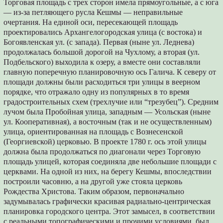
Торговая площадь с трех сторон имела прямоугольные, а с юга
— из-за петляющего русла Кешмы — неправильные
очертания. На единой оси, пересекающей площадь
проектировались Архангелогородская улица (с востока) и
Богоявленская ул. (с запада). Первая (ныне ул. Леднева)
продолжалась большой дорогой на Чухлому, а вторая (ул.
Подбельского) выходила к озеру, а вместе они составляли
главную поперечную планировочную ось Галича. К северу от
площади должны были расходиться три улицы в веерном
порядке, что отражало одну из популярных в то время
градостроительных схем (трехлучие или “трезубец”). Средним
лучом была Пробойная улица, западным — Усольская (ныне
ул. Кооперативная), а восточным (так и не осуществленным)
улица, ориентированная на площадь с Вознесенской
(Георгиевской) церковью. В проекте 1780 г. ось этой улицы
должна была продолжаться по диагонали через Торговую
площадь улицей, которая соединяла две небольшие площади с
церквами. На одной из них, на берегу Кешмы, впоследствии
построили часовню, а на другой уже стояла церковь
Рождества Христова. Таким образом, первоначально
задумывалась графически красивая радиально-центрическая
планировка городского центра. Этот замысел, в соответствии
с реальными топографическими и прочими условиями, был