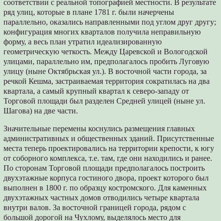
соответствии с реальной топографией местности. В результате
ряд улиц, которые в плане 1781 г. были начерчены
параллельно, оказались направленными под углом друг другу;
конфигурация многих кварталов получила неправильную
форму, а весь план утратил идеализированную
геометрическую четкость. Между Царевской и Вологодской
улицами, параллельно им, предполагалось пробить Луговую
улицу (ныне Октябрьская ул.). В восточной части города, за
речкой Кешма, застраиваемая территория сократилась на два
квартала, а самый крупный квартал к северо-западу от
Торговой площади был разделен Средней улицей (ныне ул.
Шагова) на две части.
Значительные перемены коснулись размещения главных
административных и общественных зданий. Присутственные
места теперь проектировались на территории крепости, к югу
от соборного комплекса, т.е. там, где они находились и ранее.
По сторонам Торговой площади предполагалось построить
двухэтажные корпуса гостиного двора, проект которого был
выполнен в 1800 г. по образцу костромского. Для каменных
двухэтажных частных домов отводились четыре квартала
внутри валов. За восточной границей города, рядом с
большой дорогой на Чухлому, выделялось место для