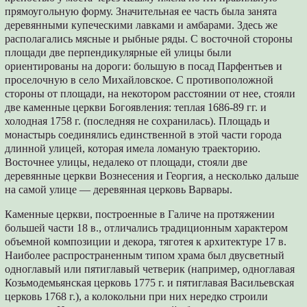
прямоугольную форму. Значительная ее часть была занята
деревянными купеческими лавками и амбарами. Здесь же
располагались мясные и рыбные ряды. С восточной стороны
площади две перпендикулярные ей улицы были
ориентированы на дороги: большую в посад Парфентьев и
проселочную в село Михайловское. С противоположной
стороны от площади, на некотором расстоянии от нее, стояли
две каменные церкви Богоявления: теплая 1686-89 гг. и
холодная 1758 г. (последняя не сохранилась). Площадь и
монастырь соединялись единственной в этой части города
длинной улицей, которая имела ломаную траекторию.
Восточнее улицы, недалеко от площади, стояли две
деревянные церкви Вознесения и Георгия, а несколько дальше
на самой улице — деревянная церковь Варвары.
Каменные церкви, построенные в Галиче на протяжении
большей части 18 в., отличались традиционным характером
объемной композиции и декора, тяготея к архитектуре 17 в.
Наиболее распространенным типом храма был двусветный
одноглавый или пятиглавый четверик (например, одноглавая
Козьмодемьянская церковь 1775 г. и пятиглавая Васильевская
церковь 1768 г.), а колокольни при них нередко строили