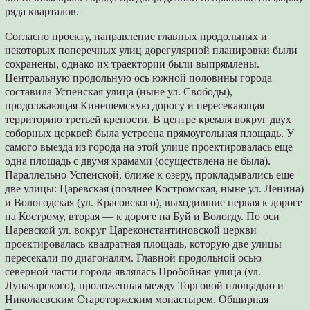
ряда кварталов.
Согласно проекту, направление главных продольных и
некоторых поперечных улиц дорегулярной планировки были
сохранены, однако их траектории были выпрямлены.
Центральную продольную ось южной половины города
составила Успенская улица (ныне ул. Свободы),
продолжающая Кинешемскую дорогу и пересекающая
территорию третьей крепости. В центре кремля вокруг двух
соборных церквей была устроена прямоугольная площадь. У
самого выезда из города на этой улице проектировалась еще
одна площадь с двумя храмами (осуществлена не была).
Параллельно Успенской, ближе к озеру, прокладывались еще
две улицы: Царевская (позднее Костромская, ныне ул. Ленина)
и Вологодская (ул. Красовского), выходившие первая к дороге
на Кострому, вторая — к дороге на Буй и Вологду. По оси
Царевской ул. вокруг Цареконстантиновской церкви
проектировалась квадратная площадь, которую две улицы
пересекали по диагоналям. Главной продольной осью
северной части города являлась Пробойная улица (ул.
Луначарского), проложенная между Торговой площадью и
Николаевским Староторжским монастырем. Обширная