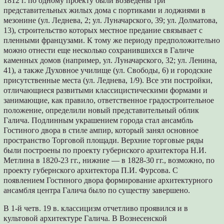
1812 г. по одному проекту были возведены три
представительных жилых дома с портиками и лоджиями в
мезонине (ул. Леднева, 2; ул. Луначарского, 39; ул. Долматова,
13), строительство которых местное предание связывает с
пленными французами. К тому же периоду предположительно
можно отнести еще несколько сохранившихся в Галиче
каменных домов (например, ул. Луначарского, 32; ул. Ленина,
41), а также Духовное училище (ул. Свободы, 6) и городские
присутственные места (ул. Леднева, 1/9). Все эти постройки,
отличающиеся развитыми классицистическими формами и
занимающие, как правило, ответственное градостроительное
положение, определили новый представительный облик
Галича. Подлинным украшением города стал ансамбль
Гостиного двора в стиле ампир, который занял основное
пространство Торговой площади. Верхние торговые ряды
были построены по проекту губернского архитектора Н.И.
Метлина в 1820-23 гг., нижние — в 1828-30 гг., возможно, по
проекту губернского архитектора П.И. Фурсова. С
появлением Гостиного двора формирование архитектурного
ансамбля центра Галича было по существу завершено.
В 1-й четв. 19 в. классицизм отчетливо проявился и в
культовой архитектуре Галича. В Вознесенской