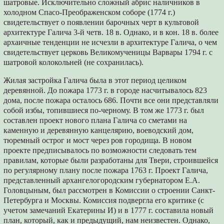
шатровые. Исключительно сложный абрис наличников в
холодном Спасо-Преображенском соборе (1774 г.)
свидетельствует о появлении барочных черт в культовой
архитектуре Галича 3-й четв. 18 в. Однако, и в кон. 18 в. более
архаичные тенденции не исчезли в архитектуре Галича, о чем
свидетельствует церковь Великомученицы Варвары 1794 г. с
шатровой колокольней (не сохранилась).
Жилая застройка Галича была в этот период целиком
деревянной. До пожара 1773 г. в городе насчитывалось 823
дома, после пожара осталось 686. Почти все они представляли
собой избы, топившиеся по-черному. В том же 1773 г. был
составлен проект нового плана Галича со сметами на
каменную и деревянную канцелярию, воеводский дом,
тюремный острог и мост через ров городища. В новом
проекте предписывалось по возможности следовать тем
правилам, которые были разработаны для Твери, строившейся
по регулярному плану после пожара 1763 г. Проект Галича,
представленный архангелогородским губернатором Е.А.
Головцыным, был рассмотрен в Комиссии о строении Санкт-
Петербурга и Москвы. Комиссия подвергла его критике (с
учетом замечаний Екатерины И) и в 1777 г. составила новый
план, который, как и предыдущий, нам неизвестен. Однако,