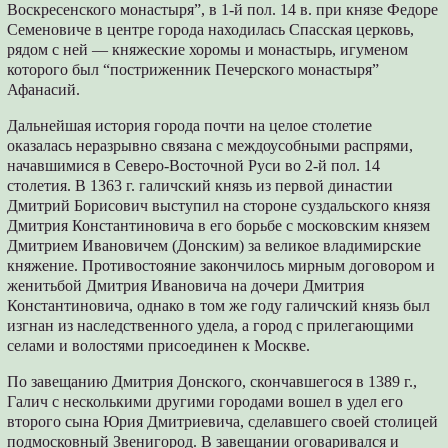
Воскресенского монастыря”, в 1-й пол. 14 в. при князе Федоре
Семеновиче в центре города находилась Спасская церковь,
рядом с ней — княжеские хоромы и монастырь, игуменом
которого был “постриженник Печерского монастыря”
Афанасий.
Дальнейшая история города почти на целое столетие
оказалась неразрывно связана с междоусобными распрями,
начавшимися в Северо-Восточной Руси во 2-й пол. 14
столетия. В 1363 г. галичский князь из первой династии
Дмитрий Борисович выступил на стороне суздальского князя
Дмитрия Константиновича в его борьбе с московским князем
Дмитрием Ивановичем (Донским) за великое владимирские
княжение. Противостояние закончилось мирным договором и
женитьбой Дмитрия Ивановича на дочери Дмитрия
Константиновича, однако в том же году галичский князь был
изгнан из наследственного удела, а город с прилегающими
селами и волостями присоединен к Москве.
По завещанию Дмитрия Донского, скончавшегося в 1389 г.,
Галич с несколькими другими городами вошел в удел его
второго сына Юрия Дмитриевича, сделавшего своей столицей
подмосковный Звенигород. В завещании оговаривался и