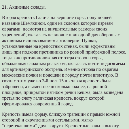
21. Акцизные склады.
Вторая крепость Галича на вершине горы, получившей
название Шемякиной, один из склонов которой изрезан
оврагами, несмотря на внушительные размеры своих
укреплений, оказалась не вполне пригодной для обороны с
активным использованием артиллерии. Пушки,
установленные на крепостных стенах, были эффективны
лишь при подходе противника по ровной прибрежной полосе,
тогда как противоположная от озера сторона горы,
обладающая сложным рельефом, оказалась почти недосягаема
для артиллерийского обстрела. Именно отсюда по оврагам
московские полки и подошли к городу почти вплотную. В
связи с этим уже во 2-й пол. 15 в. старая крепость была
заброшена, а взамен нее несколько южнее, на ровной
площадке, прикрытой изгибом речки Кешма, была возведена
третья по счету галичская крепость, вокруг которой
сформировался современный город.
Крепость имела форму, близкую трапеции с прямой южной
стороной и скругленными остальными, мягко
“перетекавшими” друг в друга. Крепостные валы в высоту