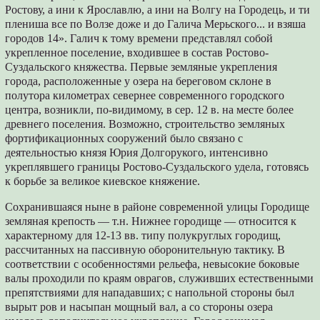
Ростову, а ини к Ярославлю, а ини на Волгу на Городець, и ти
плениша все по Волзе доже и до Галича Мерьского... и взяша
городов 14». Галич к тому времени представлял собой
укрепленное поселение, входившее в состав Ростово-
Суздальского княжества. Первые земляные укрепления
города, расположенные у озера на береговом склоне в
полутора километрах севернее современного городского
центра, возникли, по-видимому, в сер. 12 в. на месте более
древнего поселения. Возможно, строительство земляных
фортификационных сооружений было связано с
деятельностью князя Юрия Долгорукого, интенсивно
укреплявшего границы Ростово-Суздальского удела, готовясь
к борьбе за великое киевское княжение.
Сохранившаяся ныне в районе современной улицы Городище
земляная крепость — т.н. Нижнее городище — относится к
характерному для 12-13 вв. типу полукруглых городищ,
рассчитанных на пассивную оборонительную тактику. В
соответствии с особенностями рельефа, невысокие боковые
валы проходили по краям оврагов, служивших естественными
препятствиями для нападавших; с напольной стороны был
вырыт ров и насыпан мощный вал, а со стороны озера