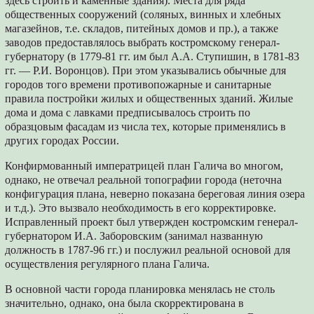
здесь строить и каменные здания). Места для ряда
общественных сооружений (соляных, винных и хлебных
магазейнов, т.е. складов, питейных домов и пр.), а также
заводов предоставлялось выбрать костромскому генерал-
губернатору (в 1779-81 гг. им был А.А. Ступишин, в 1781-83
гг. — Р.И. Воронцов). При этом указывались обычные для
городов того времени противопожарные и санитарные
правила постройки жилых и общественных зданий. Жилые
дома и дома с лавками предписывалось строить по
образцовым фасадам из числа тех, которые применялись в
других городах России.
Конфирмованный императрицей план Галича во многом,
однако, не отвечал реальной топографии города (неточна
конфигурация плана, неверно показана береговая линия озера
и т.д.). Это вызвало необходимость в его корректировке.
Исправленный проект был утвержден костромским генерал-
губернатором И.А. Заборовским (занимал названную
должность в 1787-96 гг.) и послужил реальной основой для
осуществления регулярного плана Галича.
В основной части города планировка менялась не столь
значительно, однако, она была скорректирована в