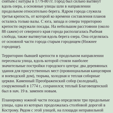
снятым с натуры в 1779-80 гг. Город был сильно вытянут
вдоль озера, а основные улицы шли в направлении
продольном относительно берега. Ядром города служила
третья крепость, от которой ко времени составления планов
остались только валы. С юга, запада и севера территорию
крепости окружали посады. На небольшом расстоянии (около
88 сажен) от северного края города располагалась Рыбная
слобода, также вытянутая вдоль берега озера. Она отделялась
от основной части города старым городищем (Нижнее
городище).
Территорию бывшей крепости в продольном направлении
пересекала улица, вдоль которой стояли наиболее
значительные постройки городского центра: два деревянных
здания для присутственных мест (провинциальная канцелярия
и воеводский дом), тюрьма, холодная и теплая соборные
церкви. Каменный Преображенский собор (холодный),
сооруженный в 1774 г., сохранился; теплый Благовещенский
был в нач. 19 в. заменен новым.
Планировку южной части посада определяли три продольные
улицы, одна из которых продолжалась столбовой дорогой в
Кострому. Рядом с этой улицей, на площади неправильной