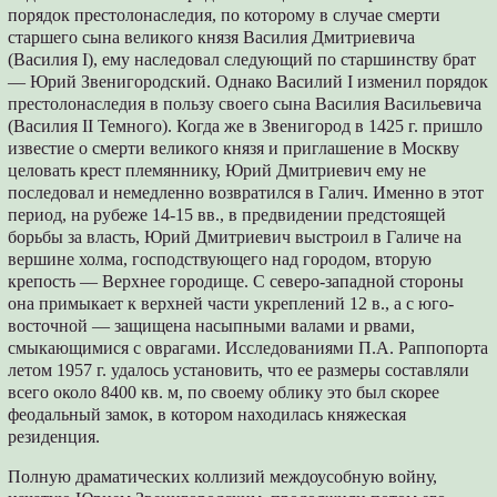
порядок престолонаследия, по которому в случае смерти
старшего сына великого князя Василия Дмитриевича
(Василия I), ему наследовал следующий по старшинству брат
— Юрий Звенигородский. Однако Василий I изменил порядок
престолонаследия в пользу своего сына Василия Васильевича
(Василия II Темного). Когда же в Звенигород в 1425 г. пришло
известие о смерти великого князя и приглашение в Москву
целовать крест племяннику, Юрий Дмитриевич ему не
последовал и немедленно возвратился в Галич. Именно в этот
период, на рубеже 14-15 вв., в предвидении предстоящей
борьбы за власть, Юрий Дмитриевич выстроил в Галиче на
вершине холма, господствующего над городом, вторую
крепость — Верхнее городище. С северо-западной стороны
она примыкает к верхней части укреплений 12 в., а с юго-
восточной — защищена насыпными валами и рвами,
смыкающимися с оврагами. Исследованиями П.А. Раппопорта
летом 1957 г. удалось установить, что ее размеры составляли
всего около 8400 кв. м, по своему облику это был скорее
феодальный замок, в котором находилась княжеская
резиденция.
Полную драматических коллизий междоусобную войну,