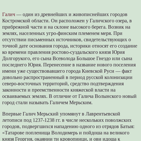
Галич
— один из древнейших и живописнейших городов
Костромской области. Он расположен у Галичского озера, в
прибрежной части и на склоне высокого берега. Возник на
землях, населенных угро-финским племенем меря. При
отсутствии письменных источников, свидетельствующих о
точной дате основания города, историки относят его создание
ко времени правления ростово-суздальского князя Юрия
Долгорукого, его сына Всеволода Большое Гнездо или сына
последнего Юрия. Перенесение в название нового поселения
имени уже существовавшего города Киевской Руси — факт
довольно распространенный в период русской колонизации
северо-восточных территорий, средство подтверждения
законности и преемственности княжеской власти на
осваиваемых землях. В отличие от Галича Волынского новый
город стали называть Галичем Мерьским.
Впервые Галич Мерьский упомянут в Лаврентьевской
летописи под 1237-1238 гг. в числе нескольких поволжских
городов, подвергшихся нападению одного из отрядов Батыя:
«Татарове попленища Володимерь и пойдоша на великого
князя Георгия, окаянии ти кровопиици, и ови идоша к