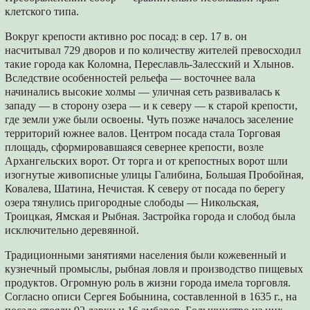
клетского типа.
Вокруг крепости активно рос посад: в сер. 17 в. он
насчитывал 729 дворов и по количеству жителей превосходил
такие города как Коломна, Переславль-Залесский и Хлынов.
Вследствие особенностей рельефа — восточнее вала
начинались высокие холмы — уличная сеть развивалась к
западу — в сторону озера — и к северу — к старой крепости,
где земли уже были освоены. Чуть позже началось заселение
территорий южнее валов. Центром посада стала Торговая
площадь, сформировавшаяся севернее крепости, возле
Архангельских ворот. От торга и от крепостных ворот шли
изогнутые живописные улицы Галибина, Большая Пробойная,
Ковалева, Шатина, Нечистая. К северу от посада по берегу
озера тянулись пригородные слободы — Никольская,
Троицкая, Ямская и Рыбная. Застройка города и слобод была
исключительно деревянной.
Традиционными занятиями населения были кожевенный и
кузнечный промыслы, рыбная ловля и производство пищевых
продуктов. Огромную роль в жизни города имела торговля.
Согласно описи Сергея Бобынина, составленной в 1635 г., на