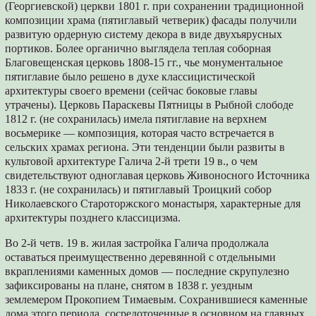
(Георгиевской) церкви 1801 г. при сохранении традиционной
композиции храма (пятиглавый четверик) фасады получили
развитую ордерную систему декора в виде двухъярусных
портиков. Более органично выглядела теплая соборная
Благовещенская церковь 1808-15 гг., чье монументальное
пятиглавие было решено в духе классицистической
архитектуры своего времени (сейчас боковые главы
утрачены). Церковь Параскевы Пятницы в Рыбной слободе
1812 г. (не сохранилась) имела пятиглавие на верхнем
восьмерике — композиция, которая часто встречается в
сельских храмах региона. Эти тенденции были развиты в
культовой архитектуре Галича 2-й трети 19 в., о чем
свидетельствуют одноглавая церковь Живоносного Источника
1833 г. (не сохранилась) и пятиглавый Троицкий собор
Николаевского Староторжского монастыря, характерные для
архитектуры позднего классицизма.
Во 2-й четв. 19 в. жилая застройка Галича продолжала
оставаться преимущественно деревянной с отдельными
вкраплениями каменных домов — последние скрупулезно
зафиксированы на плане, снятом в 1838 г. уездным
землемером Прокопием Тимаевым. Сохранившиеся каменные
дома этого периода, сосредоточенные в основном на главных