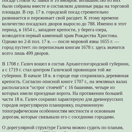
посаде стояли 92 лавки и 16 амбаров. Большинство из них
были собраны вместе и составляли длинные ряды на торговой
площади. В сер. 17 в. городской посад стремительно
развивается и переживает свой расцвет. К этому времени
количество посадских дворов выросло до 788. Именно в этот
период, в 1654 г., западнее крепости, у берега озера,
возводится первый каменный храм Рождества Христова.
Однако во 2-й пол. 17 в. — после моровой язвы 1655 г. —
город пустеет: по переписным книгам 1678 г. здесь значится
всего лишь 499 дворов.
В 1708 г. Галич вошел в состав Архангелогородской губернии,
а с 1719 г. стал центром Галичской провинции той же
губернии. В начале 18 в. в городе еще сохранялась деревянная
крепость. Согласно описной книге 1707 г., на земляных валах
располагался “острог стоячей” с 16 башнями, четыре из
которых имели проездные ворота. На протяжении большей
части 18 в. Галич сохранял характерную для древнерусских
городов нерегулярную планировку, подчиненную
топографическим особенностям местности и основным
дорогам, которые связывали его с соседними городами.
О дорегулярной структуре Галича можно судить по планам,