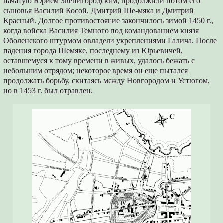
начатую Юрием Звенигородским, продолжили потом его
сыновья Василий Косой, Дмитрий Ше-мяка и Дмитрий
Красный. Долгое противостояние закончилось зимой 1450 г.,
когда войска Василия Темного под командованием князя
Оболенского штурмом овладели укреплениями Галича. После
падения города Шемяке, последнему из Юрьевичей,
оставшемуся к тому времени в живых, удалось бежать с
небольшим отрядом; некоторое время он еще пытался
продолжать борьбу, скитаясь между Новгородом и Устюгом,
но в 1453 г. был отравлен.