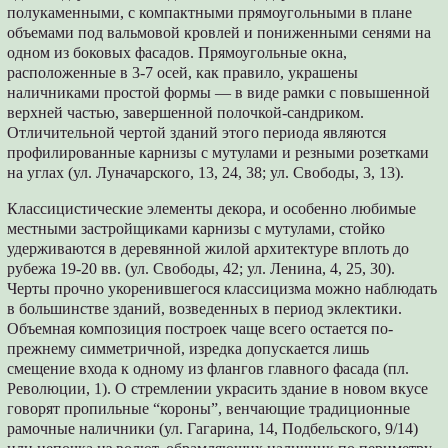
полукаменными, с компактными прямоугольными в плане
объемами под вальмовой кровлей и пониженными сенями на
одном из боковых фасадов. Прямоугольные окна,
расположенные в 3-7 осей, как правило, украшены
наличниками простой формы — в виде рамки с повышенной
верхней частью, завершенной полочкой-сандриком.
Отличительной чертой зданий этого периода являются
профилированные карнизы с мутулами и резными розетками
на углах (ул. Луначарского, 13, 24, 38; ул. Свободы, 3, 13).
Классицистические элементы декора, и особенно любимые
местными застройщиками карнизы с мутулами, стойко
удерживаются в деревянной жилой архитектуре вплоть до
рубежа 19-20 вв. (ул. Свободы, 42; ул. Ленина, 4, 25, 30).
Черты прочно укоренившегося классицизма можно наблюдать
в большинстве зданий, возведенных в период эклектики.
Объемная композиция построек чаще всего остается по-
прежнему симметричной, изредка допускается лишь
смещение входа к одному из флангов главного фасада (пл.
Революции, 1). О стремлении украсить здание в новом вкусе
говорят пропильные “короны”, венчающие традиционные
рамочные наличники (ул. Гагарина, 14, Подбельского, 9/14)