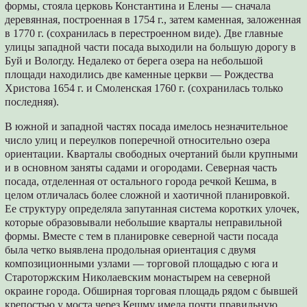
формы, стояла церковь Константина и Елены — сначала
деревянная, построенная в 1754 г., затем каменная, заложенная
в 1770 г. (сохранилась в перестроенном виде). Две главные
улицы западной части посада выходили на большую дорогу в
Буй и Вологду. Недалеко от берега озера на небольшой
площади находились две каменные церкви — Рождества
Христова 1654 г. и Смоленская 1760 г. (сохранилась только
последняя).
В южной и западной частях посада имелось незначительное
число улиц и переулков поперечной относительно озера
ориентации. Кварталы свободных очертаний были крупными
и в основном заняты садами и огородами. Северная часть
посада, отделенная от остального города речкой Кешма, в
целом отличалась более сложной и хаотичной планировкой.
Ее структуру определяла запутанная система коротких улочек,
которые образовывали небольшие кварталы неправильной
формы. Вместе с тем в планировке северной части посада
была четко выявлена продольная ориентация с двумя
композиционными узлами — торговой площадью с юга и
Староторжским Николаевским монастырем на северной
окраине города. Обширная торговая площадь рядом с бывшей
крепостью у моста через Кешму имела почти правильную