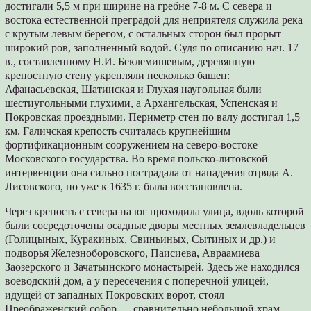
достигали 5,5 м при ширине на гребне 7-8 м. С севера и
востока естественной преградой для неприятеля служила река
с крутым левым берегом, с остальных сторон был прорыт
широкий ров, заполненный водой. Судя по описанию нач. 17
в., составленному Н.И. Беклемишевым, деревянную
крепостную стену укрепляли несколько башен:
Афанасьевская, Шатинская и Глухая наугольная были
шестиугольными глухими, а Архангельская, Успенская и
Покровская проездными. Периметр стен по валу достигал 1,5
км. Галичская крепость считалась крупнейшим
фортификационным сооружением на северо-востоке
Московского государства. Во время польско-литовской
интервенции она сильно пострадала от нападения отряда А.
Лисовского, но уже к 1635 г. была восстановлена.
Через крепость с севера на юг проходила улица, вдоль которой
были сосредоточены осадные дворы местных землевладельцев
(Голицыных, Куракиных, Свиньиных, Сытиных и др.) и
подворья Железноборовского, Паисиева, Авраамиева
Заозерского и Зачатьинского монастырей. Здесь же находился
воеводский дом, а у пересечения с поперечной улицей,
идущей от западных Покровских ворот, стоял
Преображенский собор — сравнительно небольшой храм