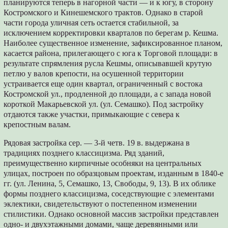
планируются теперь в нагорной части — и к югу, в сторону
Костромского и Кинешемского трактов. Однако в старой
части города уличная сеть остается стабильной, за
исключением корректировки кварталов по берегам р. Кешма.
Наиболее существенное изменение, зафиксированное планом,
касается района, прилегающего с юга к Торговой площади: в
результате спрямления русла Кешмы, описывавшей крутую
петлю у валов крепости, на осушенной территории
устраивается еще один квартал, ограниченный с востока
Костромской ул., продленной до площади, а с запада новой
короткой Макарьевской ул. (ул. Семашко). Под застройку
отдаются также участки, примыкающие с севера к
крепостным валам.
Рядовая застройка сер. — 3-й четв. 19 в. выдержана в
традициях позднего классицизма. Ряд зданий,
преимущественно кирпичные особняки на центральных
улицах, построен по образцовым проектам, изданным в 1840-е
гг. (ул. Ленина, 5, Семашко, 13, Свободы, 9, 13). В их облике
формы позднего классицизма, соседствующие с элементами
эклектики, свидетельствуют о постепенном изменении
стилистики. Однако основной массив застройки представлен
одно- и двухэтажными домами, чаще деревянными или