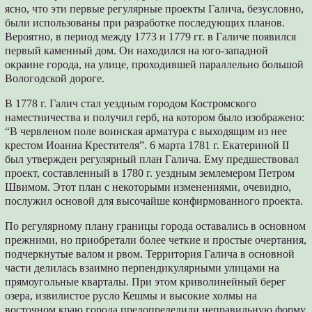
ясно, что эти первые регулярные проекты Галича, безусловно,
были использованы при разработке последующих планов.
Вероятно, в период между 1773 и 1779 гг. в Галиче появился
первый каменный дом. Он находился на юго-западной
окраине города, на улице, проходившей параллельно большой
Вологодской дороге.
В 1778 г. Галич стал уездным городом Костромского
наместничества и получил герб, на котором было изображено:
“В червленом поле воинская арматура с выходящим из нее
крестом Иоанна Крестителя”. 6 марта 1781 г. Екатериной II
был утвержден регулярный план Галича. Ему предшествовал
проект, составленный в 1780 г. уездным землемером Петром
Швимом. Этот план с некоторыми изменениями, очевидно,
послужил основой для высочайше конфирмованного проекта.
По регулярному плану границы города оставались в основном
прежними, но приобретали более четкие и простые очертания,
подчеркнутые валом и рвом. Территория Галича в основной
части делилась взаимно перпендикулярными улицами на
прямоугольные кварталы. При этом криволинейный берег
озера, извилистое русло Кешмы и высокие холмы на
восточном краю города предопределили неправильную форму