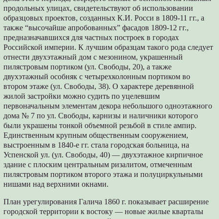
продольных улицах, свидетельствуют об использовании
образцовых проектов, созданных К.И. Росси в 1809-11 гг., а
также “высочайше апробованных” фасадов 1809-12 гг.,
предназначавшихся для частных построек в городах
Российской империи. К лучшим образцам такого рода следует
отнести двухэтажный дом с мезонином, украшенный
пилястровым портиком (ул. Свободы, 20), а также
двухэтажный особняк с четырехколонным портиком во
втором этаже (ул. Свободы, 38). О характере деревянной
жилой застройки можно судить по уцелевшим
первоначальным элементам декора небольшого одноэтажного
дома № 7 по ул. Свободы, карнизы и наличники которого
были украшены тонкой объемной резьбой в стиле ампир.
Единственным крупным общественным сооружением,
выстроенным в 1840-е гг. стала городская больница, на
Успенской ул. (ул. Свободы, 40) — двухэтажное кирпичное
здание с плоским центральным ризалитом, отмеченным
пилястровым портиком второго этажа и полуциркульными
нишами над верхними окнами.
План урегулирования Галича 1860 г. показывает расширение
городской территории к востоку — новые жилые кварталы