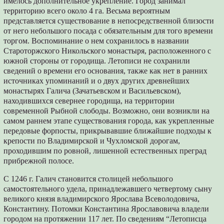
имелось дополнительное укрепление. Город занимал
территорию всего около 4 га. Весьма вероятным
представляется существование в непосредственной близости
от него небольшого посада с обязательным для того времени
торгом. Воспоминание о нем сохранилось в названии
Староторжского Никольского монастыря, расположенного с
южной стороны от городища. Летописи не сохранили
сведений о времени его основания, также как нет в ранних
источниках упоминаний и о двух других древнейших
монастырях Галича (Зачатьевском и Васильевском),
находившихся севернее городища, на территории
современной Рыбной слободы. Возможно, они возникли на
самом раннем этапе существования города, как укрепленные
передовые форпосты, прикрывавшие ближайшие подходы к
крепости по Владимирской и Чухломской дорогам,
проходившим по ровной, лишенной естественных преград
прибрежной полосе.
С 1246 г. Галич становится столицей небольшого
самостоятельного удела, принадлежавшего четвертому сыну
великого князя владимирского Ярослава Всеволодовича,
Константину. Потомки Константина Ярославовича владели
городом на протяжении 117 лет. По сведениям “Летописца