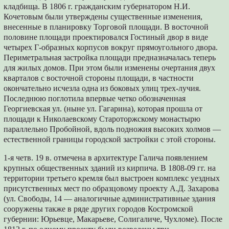
кладбища. В 1806 г. гражданским губернатором Н.И.
Кочетовым были утверждены существенные изменения,
внесенные в планировку Торговой площади. В восточной
половине площади проектировался Гостиный двор в виде
четырех Г-образных корпусов вокруг прямоугольного двора.
Периметральная застройка площади предназначалась теперь
для жилых домов. При этом были изменены очертания двух
кварталов с восточной стороны площади, в частности
окончательно исчезла одна из боковых улиц трех-лучия.
Последнюю поглотила впервые четко обозначенная
Георгиевская ул. (ныне ул. Гагарина), которая прошла от
площади к Николаевскому Староторжскому монастырю
параллельно Пробойной, вдоль подножия высоких холмов —
естественной границы городской застройки с этой стороны.
1-я четв. 19 в. отмечена в архитектуре Галича появлением
крупных общественных зданий из кирпича. В 1808-09 гг. на
территории третьего кремля был выстроен комплекс уездных
присутственных мест по образцовому проекту А.Д. Захарова
(ул. Свободы, 14 — аналогичные административные здания
сооружены также в ряде других городов Костромской
губернии: Юрьевце, Макарьеве, Солигаличе, Чухломе). После