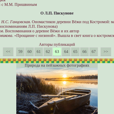
и с М.М. Пришвиным
О Л.П. Пискунове
,
Н.С. Ганцовская
. Ономастикон деревни Вёжи под Костромой: м
 воспоминаниям Л.П. Пискунова)
ов
. Воспоминания о деревне Вёжи и их автор
овикова
. «Прощание с низиной». Вышла в свет книга о костромс
Авторы публикаций
<<
59
60
61
62
63
64
65
66
67
>>
Природа на пейзажных фотографиях