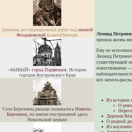
Дневник реставрационных работ над
иконой
Леонид Петрови
Феодоровской
БожиейМатери
прошла жизнь мн
Ему не исполнило
Леонид Петрович 
существующий ны
повествование — 
«БЫВЫЙ»
город Парфеньев
. История
наблюдательность
городов Костромского Края
вёл записи-расск
Из истории 
О рево
Село Березовец раньше называлось
Николо-
Пересе
Березовец
, по имени построенной здесь
Деревня Вёж
Никольской церкви
О родной д
Из воспомин
Автобиогра