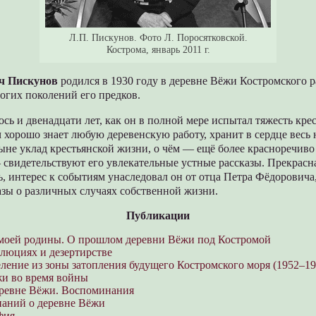
Л.П. Пискунов. Фото Л. Поросятковской.
Кострома, январь 2011 г.
ч Пискунов
родился в 1930 году в деревне Вёжи Костромского р
огих поколений его предков.
сь и двенадцати лет, как он в полной мере испытал тяжесть крес
хорошо знает любую деревенскую работу, хранит в сердце весь 
не уклад крестьянской жизни, о чём — ещё более красноречиво
свидетельствуют его увлекательные устные рассказы. Прекрасна
, интерес к событиям унаследовал он от отца Петра Фёдоровича
азы о различных случаях собственной жизни.
Публикации
моей родины. О прошлом деревни Вёжи под Костромой
люциях и дезертирстве
ление из зоны затопления будущего Костромского моря (1952–19
и во время войны
еревне Вёжи. Воспоминания
аний о деревне Вёжи
фия