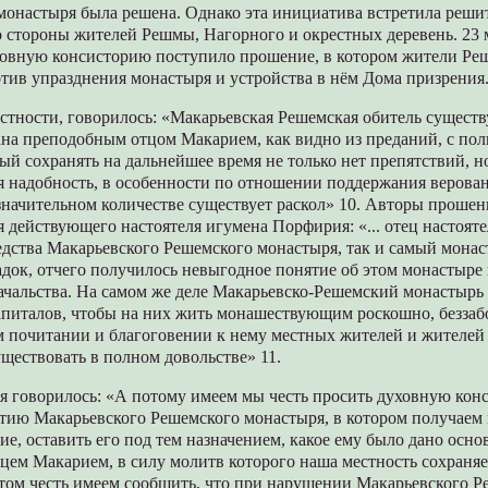
 монастыря была решена. Однако эта инициатива встретила реши
 стороны жителей Решмы, Нагорного и окрестных деревень. 23 м
овную консисторию поступило прошение, в котором жители Ре
тив упразднения монастыря и устройства в нём Дома призрения
стности, говорилось: «Макарьевская Решемская обитель существ
ана преподобным отцом Макарием, как видно из преданий, с по
ый сохранять на дальнейшее время не только нет препятствий, но
я надобность, в особенности по отношении поддержания верова
 значительном количестве существует раскол» 10. Авторы проше
 действующего настоятеля игумена Порфирия: «... отец настоят
едства Макарьевского Решемского монастыря, так и самый монас
док, отчего получилось невыгодное понятие об этом монастыре 
чальства. На самом же деле Макарьевско-Решемский монастырь х
апиталов, чтобы на них жить монашествующим роскошно, беззаб
м почитании и благоговении к нему местных жителей и жителей
ществовать в полном довольстве» 11.
я говорилось: «А потому имеем мы честь просить духовную кон
ытию Макарьевского Решемского монастыря, в котором получаем
е, оставить его под тем назначением, какое ему было дано осно
ем Макарием, в силу молитв которого наша местность сохраня
этом честь имеем сообщить, что при нарушении Макарьевского 