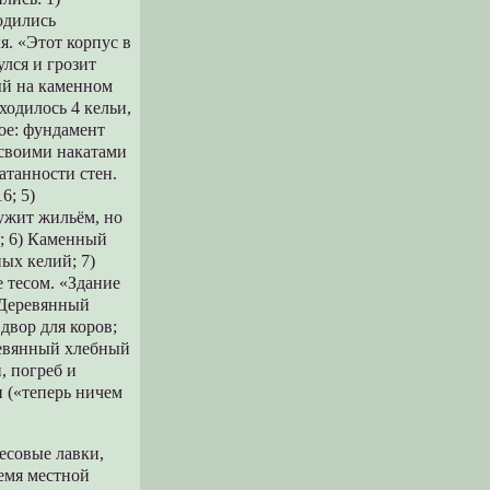
одились
я. «Этот корпус в
улся и грозит
ый на каменном
одилось 4 кельи,
ое: фундамент
 своими накатами
атанности стен.
6; 5)
ужит жильём, но
7; 6) Каменный
ых келий; 7)
 тесом. «Здание
) Деревянный
двор для коров;
ревянный хлебный
, погреб и
 («теперь ничем
Тесовые лавки,
ремя местной