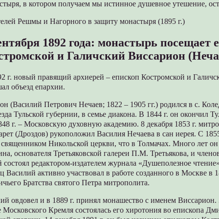
тыря, в котором получаем мы истинное душевное утешение, оста
елей Решмы и Нагорного в защиту монастыря (1895 г.)
сентября 1892 года: монастырь посещает 
стромской и Галичский Виссарион (Неча
 г. новый правящий архиерей – епископ Костромской и Галичс
шал объезд епархии.
н (Василий Петрович Нечаев; 1822 – 1905 гг.) родился в с. Кол
зда Тульской губернии, в семье диакона. В 1844 г. он окончил 
848 г. – Московскую духовную академию. 8 декабря 1853 г. митр
ет (Дроздов) рукоположил Василия Нечаева в сан иерея. С 1855
 священником Никольской церкви, что в Толмачах. Много лет о
на, основателя Третьяковской галереи П.М. Третьякова, и членов
ий состоял редактором-издателем журнала «Душеполезное чтение
ц Василий активно участвовал в работе созданного в Москве в 18
чьего Братства святого Петра митрополита.
илий овдовел и в 1889 г. принял монашество с именем Виссарион. 
 Московского Кремля состоялась его хиротония во епископа Дми