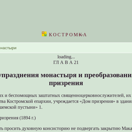
КОСТРОМ
K
А
loading...
ГЛ А В А 21
празднения монастыря и преобразования
призрения
х и беспомощных заштатных священноцерковнослужителей, их 
тва Костромской епархии, учреждается «Дом призрения» в здан
шемской пустыни» 1.
ризрения (1894 г.)
сть просить духовную консисторию не подвергать закрытию Мак