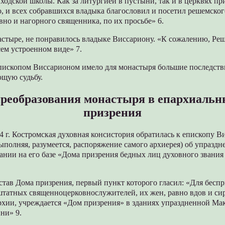
ходской школы. Как за литургией в пустыни, так и в церквях п
, и всех собравшихся владыка благословил и посетил решемско
вно и нагорного священника, по их просьбе» 6.
астыре, не понравилось владыке Виссариону. «К сожалению, Ре
сем устроенном виде» 7.
пископом Виссарионом имело для монастыря большие последств
ющую судьбу.
реобразования монастыря в епархиаль
призрения
г. Костромская духовная консистория обратилась к епископу В
полняя, разумеется, распоряжение самого архиерея) об упразд
ании на его базе «Дома призрения бедных лиц духовного звани
став Дома призрения, первый пункт которого гласил: «Для бес
татных священноцерковнослужителей, их жен, равно вдов и сир
рхии, учреждается «Дом призрения» в зданиях упраздненной Ма
ни» 9.