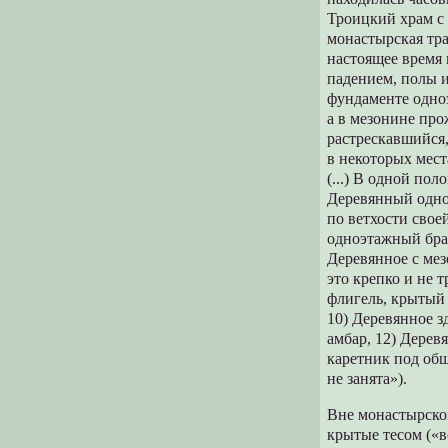
Троицкий храм с 
монастырская тра
настоящее время 
падением, полы 
фундаменте одно
а в мезонине про
растрескавшийся,
в некоторых мест
(...) В одной по
Деревянный одно
по ветхости свое
одноэтажный брат
Деревянное с мез
это крепко и не 
флигель, крытый 
10) Деревянное з
амбар, 12) Дерев
каретник под об
не занята»).
Вне монастырской
крытые тесом («в