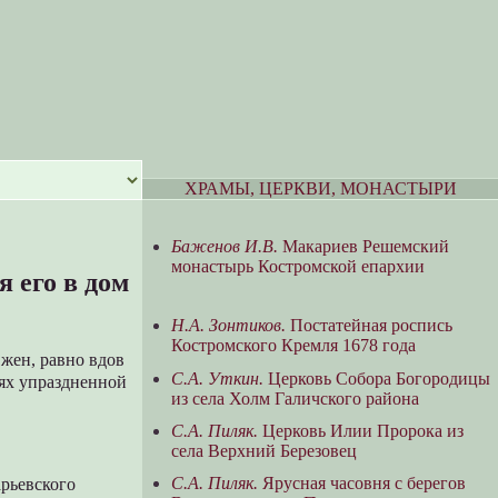
ХРАМЫ, ЦЕРКВИ, МОНАСТЫРИ
Баженов И.В.
Макариев Решемский
монастырь Костромской епархии
 его в дом
Н.А. Зонтиков.
Постатейная роспись
Костромского Кремля 1678 года
жен, равно вдов
С.А. Уткин.
Церковь Собора Богородицы
иях упраздненной
из села Холм Галичского района
С.А. Пиляк.
Церковь Илии Пророка из
села Верхний Березовец
С.А. Пиляк.
Ярусная часовня с берегов
арьевского