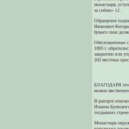
монастыря, уступ
за собою» 12.
Обращение подпис
Иванович Китарь
бумаге свои дол
Обеспокоенные с
1895 г. обратили
закрытию или уп
202 местных крес
БЛАГОДАРЯ этой 
можно явственно 
В рапорте еписк
Иоанна Буевского
тогдашних строе
Монастырь окруж
находилась часов