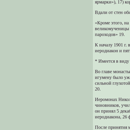
ярмарки»), 17) ко
Вдали от стен об
«Кроме этого, на
великомученицы 
пароходов» 19.
К началу 1901 г.
иеродиакон и пя
* Имеется в виду
Во главе монасты
игумену было уже
сильной глухотой
20.
Иеромонах Никола
чиновников, учи
он принял 5 дека
иеродиакона, 26 ф
После принятия 