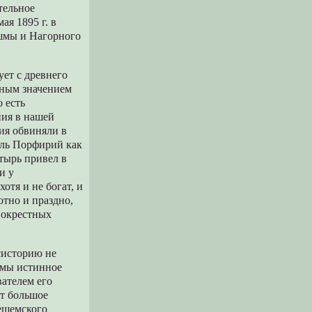
тельное
ая 1895 г. в
шмы и Нагорного
.
ует с древнего
лным значением
 есть
ния в нашей
ния обвиняли в
ель Порфирий как
тырь привел в
и у
отя и не богат, и
отно и праздно,
 окрестных
систорию не
 мы истинное
вателем его
ет большое
Решемского