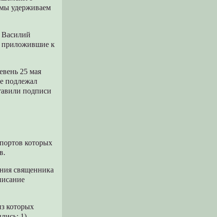
, мы удерживаем
, Василий
– приложившие к
евень 25 мая
не подлежал
тавили подписи
портов которых
в.
ания священника
описание
из которых
лись: 1)