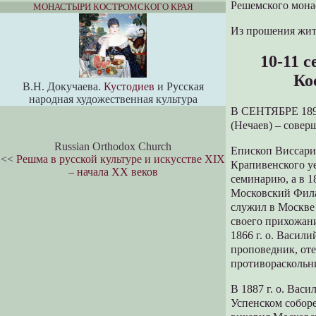
Решемского монас
МОНАСТЫРИ КОСТРОМСКОГО КРАЯ
Из прошения жит
10-11 
Ко
В.Н. Докучаева.
Кустодиев
и Русская
народная художественная культура
В СЕНТЯБРЕ 1892
(Нечаев) – совер
Russian Orthodox Church
Епископ Виссарио
<<
Решма в русской культуре и искусстве XIX
Крапивенского уе
– начала XX веков
семинарию, а в 1
Московский Филар
служил в Москве
своего прихожани
1866 г. о. Васил
проповедник, оте
противораскольни
В 1887 г. о. Вас
Успенском соборе