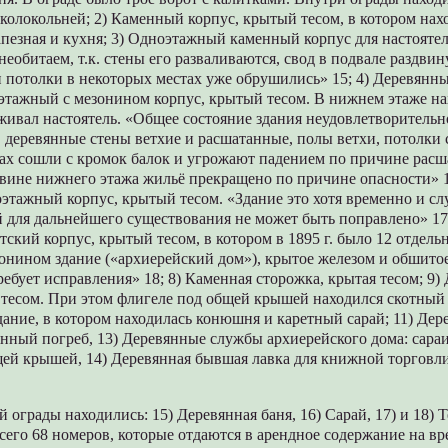
колокольней; 2) Каменный корпус, крытый тесом, в котором нах
пезная и кухня; 3) Одноэтажный каменный корпус для настоятел
необитаем, т.к. стены его разваливаются, свод в подвале раздвин
и потолки в некоторых местах уже обрушились» 15; 4) Деревянн
этажный с мезонином корпус, крытый тесом. В нижнем этаже нах
живал настоятель. «Общее состояние здания неудовлетворительн
 деревянные стены ветхие и расшатанные, полы ветхи, потолки
ах сошли с кромок балок и угрожают падением по причине расш
ловине нижнего этажа жильё прекращено по причине опасности» 1
этажный корпус, крытый тесом. «Здание это хотя временно и сл
й для дальнейшего существования не может быть поправлено» 1
ский корпус, крытый тесом, в котором в 1895 г. было 12 отдельн
онином здание («архиерейский дом»), крытое железом и обшитое
требует исправления» 18; 8) Каменная сторожка, крытая тесом; 9
тесом. При этом флигеле под общей крышей находился скотный 
дание, в котором находилась конюшня и каретный сарай; 11) Де
янный погреб, 13) Деревянные службы архиерейского дома: сараи
щей крышей, 14) Деревянная бывшая лавка для книжной торговли
 ограды находились: 15) Деревянная баня, 16) Сарай, 17) и 18) 
сего 68 номеров, которые отдаются в арендное содержание на в