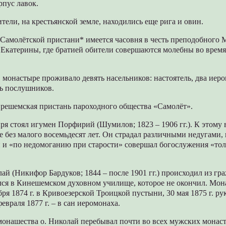
рпус лавок.
ители, на крестьянской земле, находились еще рига и овин.
 Самолётской пристани* имеется часовня в честь преподобного 
Екатерины, где братией обители совершаются молебны во время
 в монастыре проживало девять насельников: настоятель, два иер
ть послушников.
 решемская пристань пароходного общества «Самолёт».
ря стоял игумен Порфирий (Шумилов; 1823 – 1906 гг.). К этому
 без малого восемьдесят лет. Он страдал различными недугами, 
 и «по недомоганию при старости» совершал богослужения «толь
й (Никифор Бардуков; 1844 – после 1901 гг.) происходил из гр
лся в Кинешемском духовном училище, которое не окончил. Мо
бря 1874 г. в Кривоезерской Троицкой пустыни, 30 мая 1875 г. р
евраля 1877 г. – в сан иеромонаха.
монашества о. Николай перебывал почти во всех мужских монас