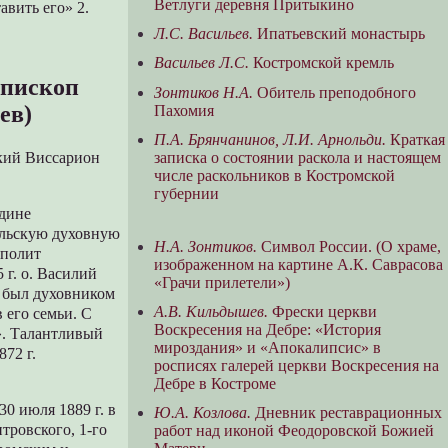
Ветлуги деревня Притыкино
вить его» 2.
Л.С. Васильев.
Ипатьевский монастырь
Васильев Л.С.
Костромской кремль
епископ
Зонтиков Н.А.
Обитель преподобного
ев)
Пахомия
П.А. Брянчанинов, Л.И. Арнольди.
Краткая
записка о состоянии раскола и настоящем
кий Виссарион
числе раскольников в Костромской
губернии
едине
Тульскую духовную
Н.А. Зонтиков.
Символ России. (О храме,
ополит
изображенном на картине А.К. Саврасова
 г. о. Василий
«Грачи прилетели»)
н был духовником
А.В. Кильдышев.
Фрески церкви
 его семьи. С
Воскресения на Дебре: «История
». Талантливый
мироздания» и «Апокалипсис» в
72 г.
росписях галерей церкви Воскресения на
Дебре в Костроме
30 июля 1889 г. в
Ю.А. Козлова.
Дневник реставрационных
тровского, 1-го
работ над иконой Феодоровской Божией