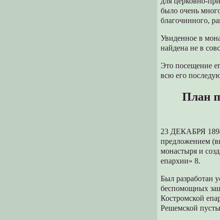
для церковно-при
было очень много
благочинного, ра
Увиденное в мон
найдена не в сов
Это посещение е
всю его последу
План п
23 ДЕКАБРЯ 1894 
предложением (вы
монастыря и созд
епархии» 8.
Был разработан у
беспомощных заш
Костромской епа
Решемской пусты