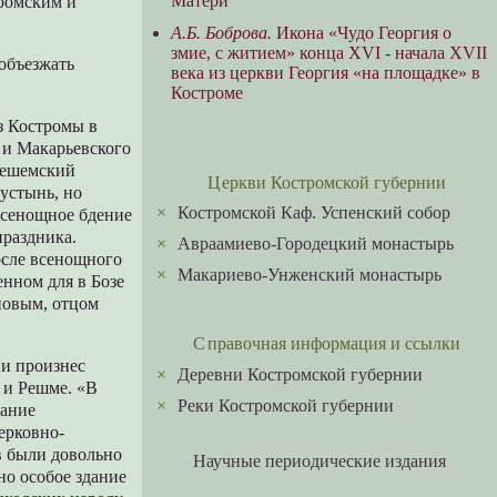
Матери
тромским и
А.Б. Боброва.
Икона «Чудо Георгия о
змие, с житием» конца XVI - начала XVII
 объезжать
века из церкви Георгия «на площадке» в
Костроме
из Костромы в
 и Макарьевского
 Решемский
Церкви Костромской губернии
устынь, но
×
Костромской Каф. Успенский собор
всенощное бдение
праздника.
×
Авраамиево-Городецкий монастырь
осле всенощного
×
Макариево-Унженский монастырь
енном для в Бозе
новым, отцом
Справочная информация и ссылки
и произнес
×
Деревни Костромской губернии
 и Решме. «В
×
Реки Костромской губернии
дание
ерковно-
в были довольно
Научные периодические издания
но особое здание