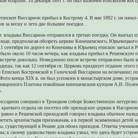
ой епархии. 14 декабря 1891 г. он был назначен епископом Кос
. епископ Виссарион прибыл в Кострому 4. В мае 1892 г. он начал
в за весну и лето две большие поездки.
 г. владыка Виссарион отправился в третью поездку. Он выехал 
ходе, предполагая обозреть церкви Кинешемского, Юрьевецкого
11 сентября по дороге из Кинешмы в Юрьевец епископ заехал в
было около 10 часов вечера, как владыка прибыл в Решемскую п
 встрече довольно. Немедленно после встречи отправлено было 
дицы, так как 12 сентября св. Церковь празднует отдание этого 
 Епископ Костромской и Галичский Виссарион на величание; п
 Фото конца XIX в. он был успокоен в монастырском доме, устро
вященного Платона покойным кинешемским купцом А.И. Поле
.
иссарион совершил в Троицком соборе Божественную литургию 
 краткого отдыха он посетил обе приходские церкви в Нагорном
 равно и Решемской приходской говорил владыка обычное нази
етить архипастыря прихожанам, а в первой экзаменовал детей ц
ы, существующей в Решме для обоих приходов. Ответы ученико
ы; к своему удовольствию владыка узнал, что здесь будет устрое