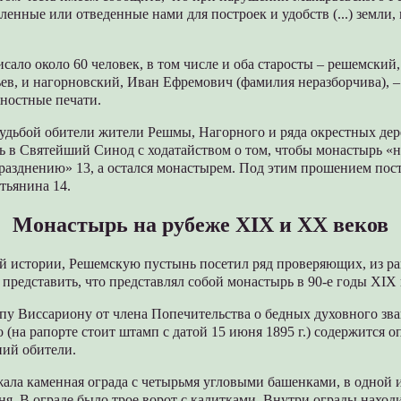
ленные или отведенные нами для построек и удобств (...) земли
ало около 60 человек, в том числе и оба старосты – решемский
ев, и нагорновский, Иван Ефремович (фамилия неразборчива), 
жностные печати.
удьбой обители жители Решмы, Нагорного и ряда окрестных дер
сь в Святейший Синод с ходатайством о том, чтобы монастырь «
разднению» 13, а остался монастырем. Под этим прошением пос
тьянина 14.
Монастырь на рубеже XIX и XX веков
истории, Решемскую пустынь посетил ряд проверяющих, из ра
представить, что представлял собой монастырь в 90-е годы XIX 
опу Виссариону от члена Попечительства о бедных духовного зв
 (на рапорте стоит штамп с датой 15 июня 1895 г.) содержится 
ний обители.
ала каменная ограда с четырьмя угловыми башенками, в одной 
ня. В ограде было трое ворот с калитками. Внутри ограды находи