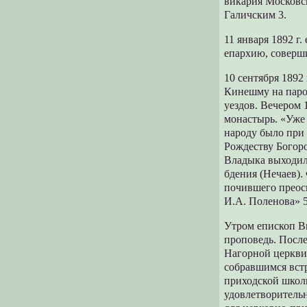
викария Московск
Галичским 3.
11 января 1892 г
епархию, соверши
10 сентября 1892
Кинешму на паро
уездов. Вечером 
монастырь. «Уже 
народу было при
Рождеству Богоро
Владыка выходил
бдения (Нечаев).
почившего преос
И.А. Поленова» 5
Утром епископ В
проповедь. После
Нагорной церкви
собравшимся встр
приходской школ
удовлетворительн