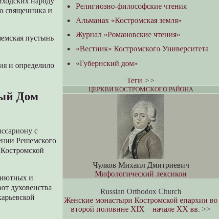
риходских народу
Религиозно-философские чтения
го священника и
Альманах «Костромская земля»
Журнал «Романовские чтения»
шемская пустынь
«Вестник» Костромского Университета
«Губернский дом»
ия и определило
Теги
>>
ЦЕРКВИ КОСТРОМСКОГО РАЙОНА
ный Дом
иссариону с
нении Решемского
я Костромской
Чулков Михаил Дмитриевич
Мифологический лексикон
приютных и
от духовенства
Russian Orthodox Church
карьевской
Женские монастыри Костромской епархии во
второй половине XIX – начале XX вв.
>>