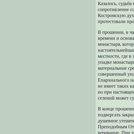
Казалось, судьба
сопротивление со
Костромскую дух
протестовали про
В прошении, в ча
времени и основ
монастыря, котор
настоятельнейша
местности, где в
упадке монастыря
материальные ср
совершенный упа
Епархиального на
не имеет таких к
но при настояще
селений может су
В конце прошени
подвергать закр
душевное утешени
Преподобным Отц
верование. При 