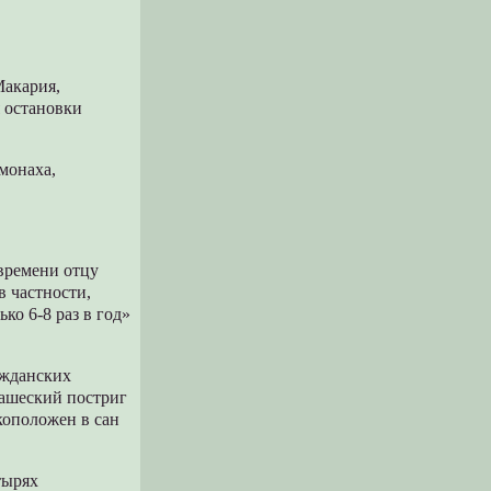
Макария,
 остановки
омонаха,
 времени отцу
в частности,
ко 6-8 раз в год»
ажданских
нашеский постриг
укоположен в сан
тырях