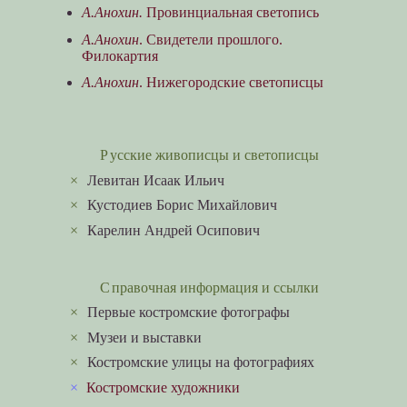
А.Анохин.
Провинциальная светопись
А.Анохин
. Свидетели прошлого.
Филокартия
А.Анохин
. Нижегородские светописцы
Русские живописцы и светописцы
×
Левитан Исаак Ильич
×
Кустодиев Борис Михайлович
×
Карелин Андрей Осипович
Справочная информация и ссылки
×
Первые костромские фотографы
×
Музеи и выставки
×
Костромские улицы на фотографиях
×
Костромские художники