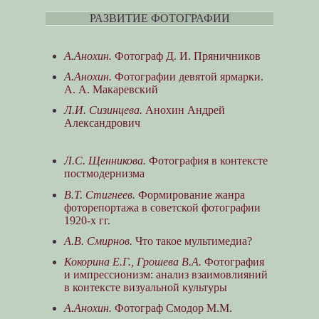
РАЗВИТИЕ ФОТОГРАФИИ
А.Анохин.
Фотограф Д. И. Пряничников
А.Анохин.
Фотографии девятой ярмарки.
А. А. Макаревский
Л.И. Сизинцева.
Анохин Андрей
Александрович
Л.С. Щенникова.
Фотография в контексте
постмодернизма
В.Т. Стигнеев.
Формирование жанра
фоторепортажа в советской фотографии
1920-х гг.
А.В. Смирнов.
Что такое мультимедиа?
Кокорина Е.Г., Грошева В.А.
Фотография
и импрессионизм: анализ взаимовлияний
в контексте визуальной культуры
А.Анохин.
Фотограф Смодор М.М.