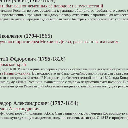
л Петрович (
1787
-1839)
 и быт разноплеменных её народов: из путешествий
млении Россиян во всех сословиях к узнанию обширного, необьятного своего о
 просвященных граждан к каждому новому открытию, в хранилищах отечестве
юдатель жизни народов видит верный залог быстрых и утешительных успехов
ковлевич (
1794
-1866)
ученого протоиерея Михаила Диева, рассказанная им самим.
тий Фёдорович (
1795
-1826)
ромской край
 поэт К.Ф. Рылеев одним из первых русских общественных деятелей обратил 
ига Ивана Сусанина
. Возможно, это не было случайностью, и здесь сыграли с
связи с костромской землей? Незадолго до Отечественной войны 1812 года Ко
ние-думу «Иван Сусанин», написанную с глубоко патриотических позиций. В 
атчиками дума Рылеева способствовала поднятию патриотического духа русск
едор Александрович (
1797
-1854)
едор Александрович
 философ первой половины XIX в. Сын священника, он окончил Костромскую 
, Московскую духовную академию, получив степень магистра. С 1842 г. професс