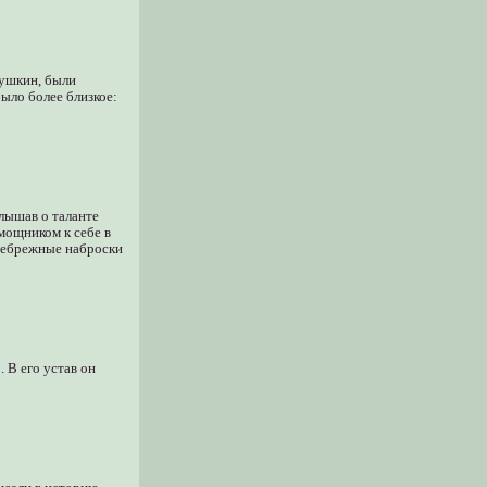
Пушкин, были
ыло более близкое:
лышав о таланте
мощником к себе в
 небрежные наброски
 В его устав он