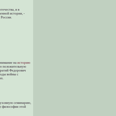
течества, и в
нной истории, -
 России.
внимание на
историю
вою положительную
ндратий Федорович
годы войны с
их.
духовную семинарию,
ор философии этой