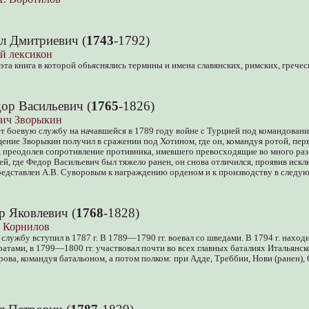
л Дмитриевич (
1743
-1792)
й лексикон
эта книга в которой обьяснялись термины и имена славянских, римских, гречес
ор Васильевич (
1765
-1826)
вич Зворыкин
 боевую службу на начавшейся в 1789 году войне с Турцией под командовани
ение Зворыкин получил в сражении под Хотином, где он, командуя ротой, пер
 преодолев сопротивление противника, имевшего превосходящие во много раз 
й, где Федор Васильевич был тяжело ранен, он снова отличился, проявив ис
редставлен А.В. Суворовым к награждению орденом и к производству в следу
р Яковлевич (
1768
-1828)
 Корнилов
службу вступил в 1787 г. В 1789—1790 гг. воевал со шведами. В 1794 г. находи
атами, в 1799—1800 гг. участвовал почти во всех главных баталиях Итальянск
рова, командуя батальоном, а потом полком: при Адде, Треббии, Нови (ранен), 