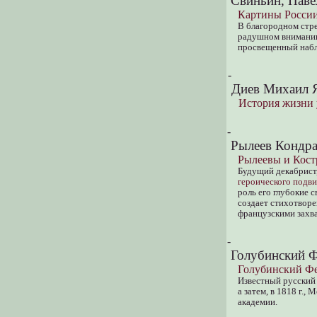
Свиньин, Паве
Картины России
В благородном стре
радушном внимании
просвещенный набл
-
Диев Михаил Я
История жизни 
-
Рылеев Кондра
Рылеевы и Кост
Будущий декабрист,
героического подв
роль его глубокие 
создает стихотворе
французскими захв
-
Голубинский Ф
Голубинский Ф
Известный русский
а затем, в 1818 г.
академии.