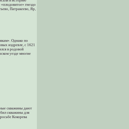
исали в историю
е «плодовитое» гнездо
ьево, Патракеево, Яр,
якам». Однако по
вых издревле, с 1621
ился в родовой
чском уезде многие
ляные скважины дают
обил скважины для
просьбе Кокорева