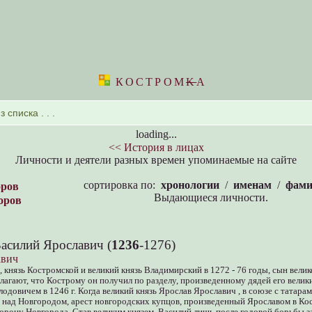
КОСТРОМ
K
А
loading...
<< История в лицах
Личности и деятели разных времен упоминаемые на сайте
сортировка по:
хронологии
/
именам
/
фами
оров
Выдающиеся личности.
оров
асилий Ярославич (
1236
-1276)
авич
 князь Костромской и великий князь Владимирский в 1272 - 76 годы, сын велик
лагают, что Кострому он получил по разделу, произведенному дядей его велик
одовичем в 1246 г. Когда великий князь Ярослав Ярославич , в союзе с татарам
ь над Новгородом, арест новгородских купцов, произведенный Ярославом в Ко
орону Новгорода. Став великим князем, Василий лишь после годовой борьбы з