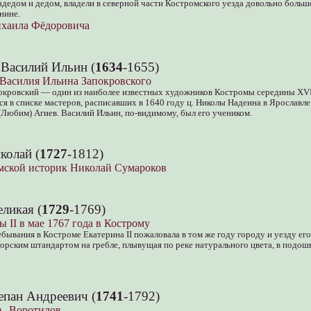
адедом и дедом, владели в северной части Костромского уезда довольно больш
нине.
ихаила Фёдоровича
 Василий Ильин (
1634
-1655)
 Василия Ильина Запокровского
окровский — один из наиболее известных художников Костромы середины XVII
я в списке мастеров, расписавших в 1640 году ц. Николы Надеина в Ярославле.
Любим) Агиев. Василий Ильин, по-видимому, был его учеником.
колай (
1727
-1812)
мской историк Николай Сумароков
еликая (
1729
-1769)
 II в мае 1767 года в Кострому
ебывания в Костроме Екатерина II пожаловала в том же году городу и уезду его
орским штандартом на гребле, плывущая по реке натурального цвета, в подош
епан Андреевич (
1741
-1792)
А. Воротилов