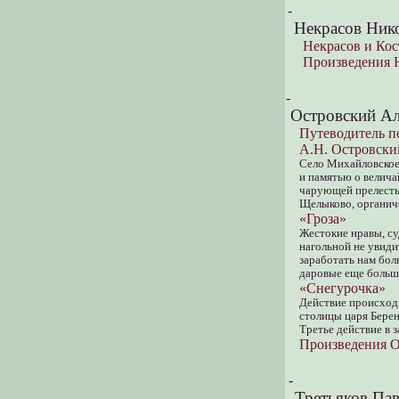
-
Некрасов Нико
Некрасов и Кос
Произведения 
-
Островский Ал
Путеводитель п
А.Н. Островски
Село Михайловское,
и памятью о велича
чарующей прелесть
Щелыково, органиче
«Гроза»
Жестокие нравы, су
нагольной не увиди
заработать нам боль
даровые еще больше
«Снегурочка»
Действие происходи
столицы царя Берен
Третье действие в 
Произведения О
-
Третьяков Па