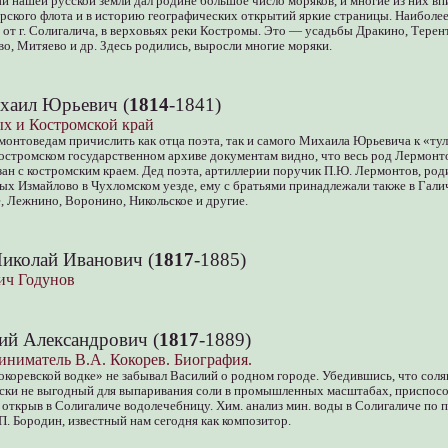
й нашей русской земли дал родине большое число моряков, и многие из них вп
рского флота и в историю географических открытий яркие страницы. Наиболе
 от г. Солигалича, в верховьях реки Костромы. Это — усадьбы Дракино, Терент
о, Митяево и др. Здесь родились, выросли многие моряки.
хаил Юрьевич (
1814
-1841)
х и Костромской край
монтоведам причислить как отца поэта, так и самого Михаила Юрьевича к «тул
стромском государственном архиве документам видно, что весь род Лермонто
язан с костромским краем. Дед поэта, артиллерии поручик П.Ю. Лермонтов, род
х Измайлово в Чухломском уезде, ему с братьями принадлежали также в Гали
, Лежнино, Воронино, Никольское и другие.
иколай Иванович (
1817
-1885)
ич Годунов
ий Александрович (
1817
-1889)
иниматель В.А. Кокорев. Биография.
окоревской водке» не забывал Василий о родном городе. Убедившись, что со
ески не выгодный для выпаривания соли в промышленных масштабах, приспос
открыв в Солигаличе водолечебницу. Хим. анализ мин. воды в Солигаличе по 
П. Бородин, известный нам сегодня как композитор.