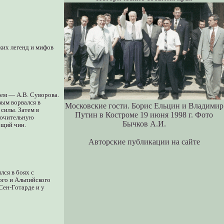
ких легенд и мифов
ем — А.В. Суворова.
вым ворвался в
Московские гости. Борис Ельцин и Владимир
силы. Затем в
Путин в Костроме 19 июня 1998 г. Фото
ключительную
Бычков А.И.
ющий чин.
Авторские публикации на сайте
лся в боях с
ого и Альпийского
Сен-Готарде и у