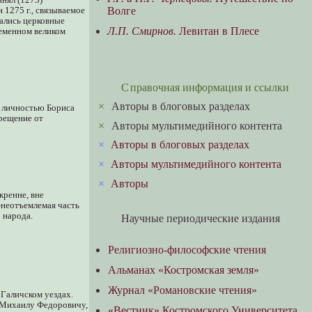
Волге
 1275 г., связываемое
дались церковные
Л.П. Смирнов.
Левитан в Плесе
ременном великом
Справочная информация и ссылки
×
Авторы в блоговых разделах
с личностью Бориса
крещение от
×
Авторы мультимедийного контента
×
Авторы в блоговых разделах
×
Авторы мультимедийного контента
×
Авторы
кренне, вне
—неотъемлемая часть
 народа.
Научные периодические издания
Религиозно-философские чтения
Альманах «Костромская земля»
Журнал «Романовские чтения»
Галичском уездах.
я Михаилу Федоровичу,
«Вестник» Костромского Университета