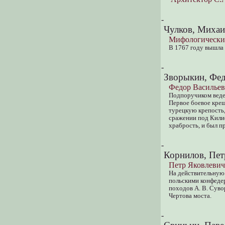
-
Чулков, Михаи
Мифологически
В 1767 году вышла 
-
Зворыкин, Фед
Федор Василье
Подпоручиком ведет
Первое боевое крещ
турецкую крепость,
сражении под Килие
храбрость, и был п
-
Корнилов, Пет
Петр Яковлевич
На действительную 
польскими конфедер
походов А. В. Суво
Чертова моста.
-