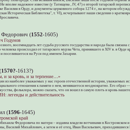
Не вполне надежное известие (у Татищева , IV, 47) о второй татарской переписи
дке Василия в Орду, и документы церковного собора 1274 г., на котором обсуж
сская Историческая Библиотека", т. VI), исчерпывают наши сведения о кратков
Ярославича.
 Федорович (
1552
-1605)
ч Годунов
озного, восемнадцать лет судьба русского государства и народа была связана 
о человека происходил от татарского мурзы Чета, принявшего в XIV в. в Орде 
и поселившегося на Руси под именем Захарии.
(
1570?
-1613?)
м, и за кровь, и за терпение…»
н из наиболее уважаемых у нас героев отечественной истории, уважаемых ис
циального отношения к памяти о нем, менявшегося неоднократно. Его образ 
кусства, фольклора, можно сказать, что он вошел в самую плоть и кровь нашего
 легенды и действительность
л (
1596
-1645)
тромской край
ихаила Федоровича по матери – издавна владели вотчинами в Костромском и 
ны, Василий Михайлович, а затем и её отец, Иван Васильевич, приходившиес