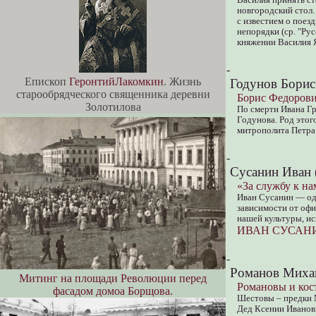
новгородский стол. 
с известием о поез
непорядки (ср. "Ру
княжении Василия 
-
Епископ
ГеронтийЛакомкин
. Жизнь
Годунов Борис
старообрядческого священника деревни
Борис Федорови
Золотилова
По смерти Ивана Гр
Годунова. Род этог
митрополита Петра 
-
Сусанин Иван 
«За службу к на
Иван Сусанин — оди
зависимости от офи
нашей культуры, ис
ИВАН СУСАНИН:
-
Романов Михаи
Митинг на площади Революции перед
Романовы и кос
фасадом домоа Борщова.
Шестовы – предки М
Дед Ксении Иванов