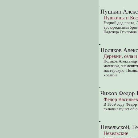
-
Пушкин Алекса
Пушкины и Кос
Родной дед поэта,
троюродными брать
Надежда Осиповна 
-
Поляков Алекс
Деревни, сёла и
Поляков Александр 
мальчика, знаменит
мастерскую. Поляко
хозяина.
-
Чижов Федор В
Федор Василье
В 1869 году Федор 
включил пункт об 
-
Невельской, Г
Невельские