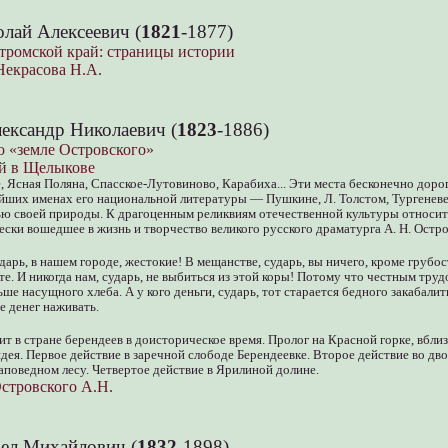
лай Алексеевич (
1821
-1877)
тромской край: страницы истории
Некрасова Н.А.
ександр Николаевич (
1823
-1886)
о «земле Островского»
й в Щелыкове
 Ясная Поляна, Спасское-Лутовиново, Карабиха... Эти места бесконечно доро
йших именах его национальной литературы — Пушкине, Л. Толстом, Тургеневе
ю своей природы. К драгоценным реликвиям отечественной культуры относит
ски вошедшее в жизнь и творчество великого русского драматурга А. Н. Остро
дарь, в нашем городе, жестокие! В мещанстве, сударь, вы ничего, кроме грубо
те. И никогда нам, сударь, не выбиться из этой коры! Потому что честным труд
ше насущного хлеба. А у кого деньги, сударь, тот старается бедного закабалит
 денег наживать.
т в стране берендеев в доисторическое время. Пролог на Красной горке, вблиз
дея. Первое действие в заречной слободе Берендеевке. Второе действие во дво
заповедном лесу. Четвертое действие в Ярилиной долине.
стровского А.Н.
вел Михайлович (
1832
-1898)