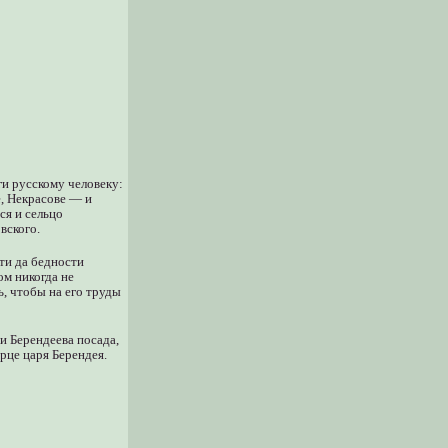
ги русскому человеку:
, Некрасове — и
ся и сельцо
вского.
сти да бедности
ом никогда не
ь, чтобы на его труды
и Берендеева посада,
рце царя Берендея.