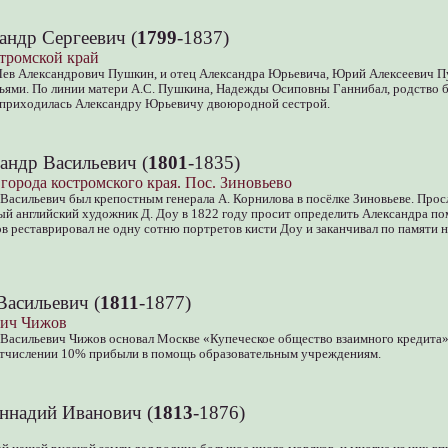
ндр Сергеевич (
1799
-1837)
тромской край
 Лев Александрович Пушкин, и отец Александра Юрьевича, Юрий Алексеевич 
ями. По линии матери А.С. Пушкина, Надежды Осиповны Ганнибал, родство б
приходилась Александру Юрьевичу двоюродной сестрой.
андр Васильевич (
1801
-1835)
 города костромского края. Пос. Зиновьево
Васильевич был крепостным генерала А. Корнилова в посёлке Зиновьеве. Прос
ый английский художник Д. Доу в 1822 году просит определить Александра по
в реставрировал не одну сотню портретов кисти Доу и заканчивал по памяти
асильевич (
1811
-1877)
вич Чижов
Васильевич Чижов основал Москве «Купеческое общество взаимного кредита».
отчислении 10% прибыли в помощь образовательным учреждениям.
еннадий Иванович (
1813
-1876)