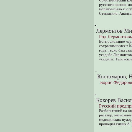
Солигалический кра
русского военно-мо
моряков было к югу
Степыгино, Ананьев
-
Лермонтов Ми
Род Лермонтовы
Есть основание лер
сохранившимся в Ко
года, тесно был св
усадьбе Лермонтовы
усадьбы: Туровское
-
Костомаров, Н
Борис Федоров
-
Кокорев Васил
Русский предпр
Разбогатвший на «к
раствор, экономич
медицинских нужд, 
проводил химик А. 