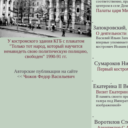
соответственно, пр
центром в селе Дом
Палаты царя М
-
Запокровский,
О деятельности
Василий Ильин Зап
У костромского здания КГБ c плакатом
впервые упоминаетс
"Только тот народ, который научится
костромич Иоаким (
ненавидеть свою политическую полицию,
свободен" 1990-91 гг.
-
Сумароков Ни
Первый костро
Авторские публикации на сайте
<<
Чижов Федор Васильевич
-
Екатери́на II В
Визит Екатерины
В память своего пр
галера под Императ
изображенной»
-
Воротилов Ст
Архитектор С.