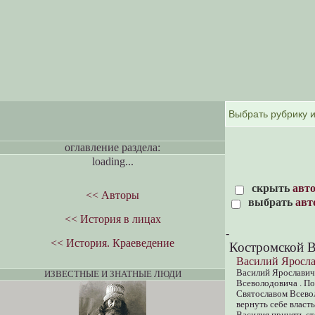
оглавление раздела:
loading...
скрыть
авт
<< Авторы
выбрать
авт
<< История в лицах
-
<< История. Краеведение
Костромской В
Василий Яросл
Василий Ярославич,
ИЗВЕСТНЫЕ И ЗНАТНЫЕ ЛЮДИ
Всеволодовича . По
Святославом Всевол
вернуть себе власт
Василия принять ст