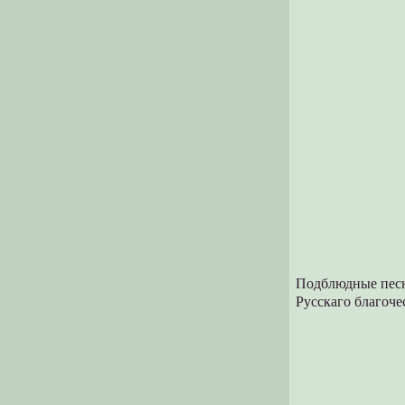
Подблюдные песн
Русскаго благоче