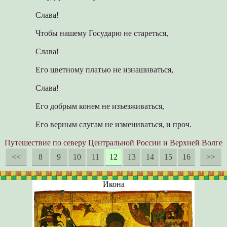
Слава!
Чтобы нашему Государю не стареться,
Слава!
Его цветному платью не изнашиваться,
Слава!
Его добрым конем не изъезживаться,
Его верным слугам не измениваться, и проч.
Путешествие по северу Центральной России и Верхней Волге
<<
8
9
10
11
12
13
14
15
16
>>
Икона