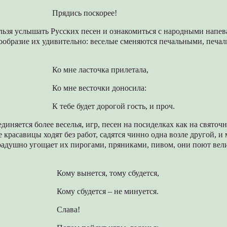
Прядись поскорее!
льзя услышать Русских песен и ознакомиться с народными напев
ообразие их удивительно: веселые сменяются печальными, печа
Ко мне ласточка прилетала,
Ко мне весточки доносила:
К тебе будет дорогой гость, и проч.
единяется более веселья, игр, песен на посиделках как на святоч
е красавицы ходят без работ, садятся чинно одна возле другой, и 
радушно угощает их пирогами, пряниками, пивом, они поют вел
Кому вынется, тому сбудется,
Кому сбудется – не минуется.
Слава!