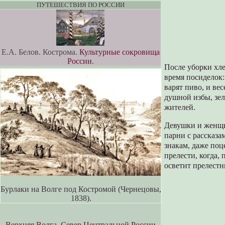
ПУТЕШЕСТВИЯ ПО РОССИИ
Е.А. Белов. Кострома.
Культурные сокровища
России
.
После уборки хле
время
посиделок:
варят пиво, и ве
душной избы, зел
жителей.
Девушки и женщи
парни с рассказа
знакам, даже поц
прелести, когда,
осветит прелестн
Бурлаки на Волге под Костромой (Чернецовы,
1838).
Верхняя Волга, Север Центральной России