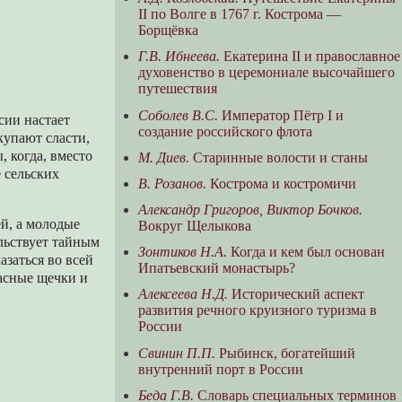
II по Волге в 1767 г. Кострома —
Борщёвка
Г.В. Ибнеева.
Екатерина II и православное
духовенство в церемониале высочайшего
путешествия
Соболев В.С.
Император Пётр I и
сии настает
создание российского флота
купают сласти,
, когда, вместо
М. Диев.
Старинные волости и станы
 сельских
В. Розанов.
Кострома и костромичи
Александр Григоров, Виктор Бочков.
й, а молодые
Вокруг Щелыкова
льствует тайным
Зонтиков Н.А.
Когда и кем был основан
азаться во всей
Ипатьевский монастырь?
расные щечки и
Алексеева Н.Д.
Исторический аспект
развития речного круизного туризма в
России
Свинин П.П.
Рыбинск, богатейший
внутренний порт в России
Беда Г.В.
Словарь специальных терминов