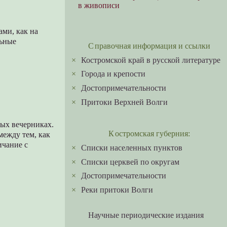
в живописи
ами, как на
льные
Справочная информация и ссылки
×
Костромской край в русской литературе
×
Города и крепости
×
Достопримечательности
×
Притоки Верхней Волги
ных вечерниках.
Костромская губерния:
между тем, как
ичание с
×
Списки населенных пунктов
×
Списки церквей по округам
×
Достопримечательности
×
Реки притоки Волги
Научные периодические издания