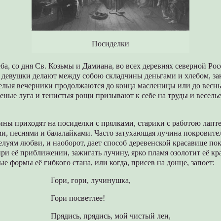
Посиделки
ба, со дня Св. Козьмы и Дамиана, во всех деревнях северной Рос
 девушки делают между собою складчины деньгами и хлебом, за
селыя вечерники продолжаются до конца масленицы или до весны
еные луга и тенистыя рощи призывают к себе на труды и веселье
ны приходят на посиделки с прялками, старики с работою лапте
ми, песнями и балалайками. Часто затухающая лучина покровите
елуям любви, и наоборот, дает способ деревенской красавице пок
 при её приближении, зажигать лучину, ярко пламя озолотит её к
ые формы её гибкого стана, или когда, присев на донце, запоет:
Гори, гори, лучинушка,
Гори посветлее!
Прядись, прядись, мой чистый лен,