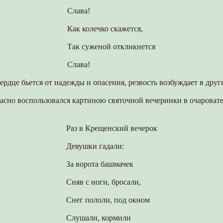
Слава!
Как колечко скажется,
Так суженой откликнется
Слава!
сердце бьется от надежды и опасения, резвость возбуждает в друг
асно воспользовался картиною святочной вечеринки в очароват
Раз в Крещенский вечерок
Девушки гадали:
За ворота башмачек
Сняв с ноги, бросали,
Снег пололи, под окном
Слушали, кормили