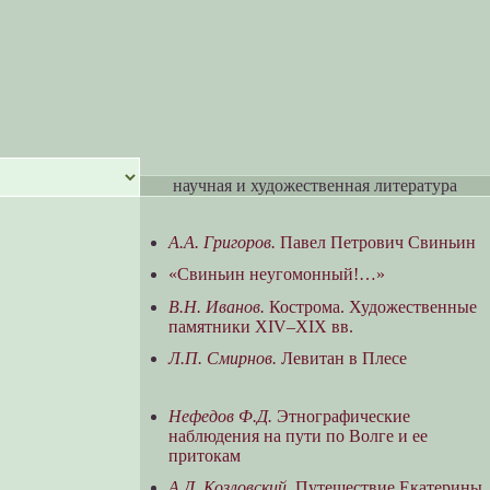
научная и художественная литература
А.А. Григоров.
Павел Петрович Свиньин
«Свиньин неугомонный!…»
В.Н. Иванов.
Кострома. Художественные
памятники XIV–XIX вв.
Л.П. Смирнов.
Левитан в Плесе
Нефедов Ф.Д.
Этнографические
наблюдения на пути по Волге и ее
притокам
А.Д. Козловский.
Путешествие Екатерины