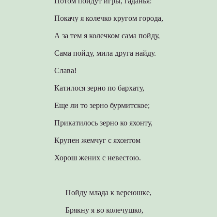
Потом пойдут игры, гаданья:
Покачу я колечко кругом города,
А за тем я колечком сама пойду,
Сама пойду, мила друга найду.
Слава!
Катилося зерно по бархату,
Еще ли то зерно бурмитское;
Прикатилось зерно ко яхонту,
Крупен жемчуг с яхонтом
Хорош жених с невестою.
Пойду млада к вереюшке,
Брякну я во колечушко,