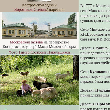
Костромской зодчий
В 1777 г. Мински
Воротилов,Степан
Андреевич
села Минского ст
подклетях, да про
сушило (для сена
Село Минское с 
Р.И.Воронцов и 
был внук Р.И.Во
Московская застава
на перекрёстке
Костромских улиц 1 Мая и Молочной горы
Деревня
Зубино
.
Фото Тимур Кострома Пакельщиков
принадлежало дья
перешло к костро
служил почтмейс
Село
Куликово
п
монастырские дв
церковь была по
Деревня
Пушкин
принадлежавшая 
Деревня
Юрьевк
предок которых п