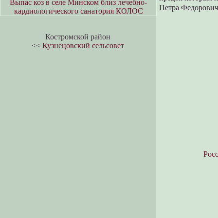
Выпас коз в селе Минском близ лечебно-
Петра Федоровича
кардиологического санатория КОЛОС
Костромской район
<<
Кузнецовский сельсовет
Росс