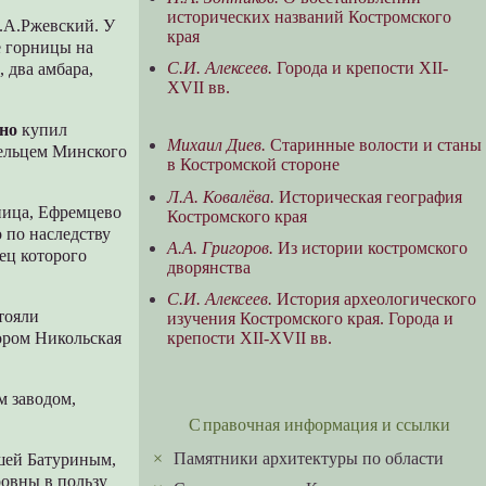
исторических названий Костромского
А.А.Ржевский. У
края
е горницы на
С.И. Алексеев.
Города и крепости XII-
, два амбара,
XVII вв.
ино
купил
Михаил Диев.
Старинные волости и станы
дельцем Минского
в Костромской стороне
Л.А. Ковалёва.
Историческая география
ьница, Ефремцево
Костромского края
о по наследству
А.А. Григоров.
Из истории костромского
ец которого
дворянства
С.И. Алексеев.
История археологического
тояли
изучения Костромского края. Города и
крепости XII-XVII вв.
ором Никольская
м заводом,
Справочная информация и ссылки
×
Памятники архитектуры по области
вшей Батуриным,
ровны в пользу