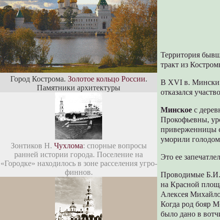
Территория бывше
тракт из Костром
Город Кострома.
Золотое кольцо России
.
В XVI в. Мински
Памятники архитектуры
отказался участво
Минское
с дерев
Прокофьевны, ур
приверженницы ст
уморили голодом
Зонтиков Н.
Чухлома
: спорные вопросы
ранней истории города. Поселение на
Это ее запечатле
«Городке» находилось в зоне расселения угро-
финнов.
Проводимые Б.И.
на Красной площа
Алексея Михайлов
Когда род бояр М
было дано в вот