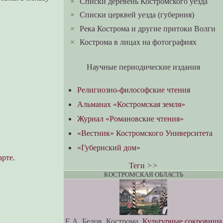
×
Списки деревень Костромского уезда
×
Списки церквей уезда (губерния)
×
Река Кострома и другие притоки Волги
×
Кострома в лицах на фотографиях
Научные периодические издания
Религиозно-философские чтения
Альманах «Костромская земля»
Журнал «Романовские чтения»
«Вестник» Костромского Университета
«Губернский дом»
арте.
Теги
>>
КОСТРОМСКАЯ ОБЛАСТЬ
Е.А. Белов. Кострома.
Культурные сокровища