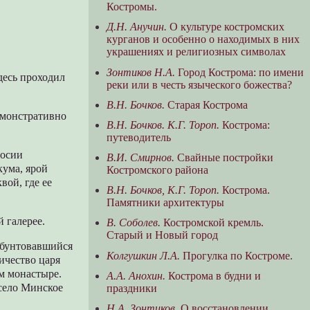
Костромы.
Д.Н. Анучин.
О культуре костромских
курганов и особенно о находимых в них
украшениях и религиозных символах
Зонтиков Н.А.
Город Кострома: по имени
десь проходил
реки или в честь языческого божества?
В.Н. Бочков.
Старая Кострома
емонстративно
В.Н. Бочков. К.Г. Тороп.
Кострома:
путеводитель
досии
В.И. Смирнов.
Свайные постройки
ума, ярой
Костромского района
вой, где ее
В.Н. Бочков, К.Г. Тороп.
Кострома.
Памятники архитектуры
 галерее.
В. Соболев.
Костромской кремль.
Старый и Новый город
збунтовавшийся
Колгушкин Л.А.
Прогулка по Костроме.
ичество царя
м монастыре.
А.А. Анохин.
Кострома в будни и
 село Минское
праздники
Н.А. Зонтиков.
О восстановлении