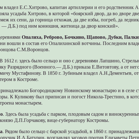
м владел Е.С.Хитрово, капитан артиллерии и его родственник 
ояла усадьба Хитрово, в которой «боярский двор, да во дворе дв
меж их сени, да горница отхожая, да две избы, погреб, да ледник
. — Д.Б.) под ним конюшня, житница да двор конский».
деревнями
Опалиха, Реброво, Бочкино, Щапово, Дубки, Палк
они вошли в состав его Опалихинской вотчины. Последним вла
ронцова С.М.Воронцов.
 В 1612 г. здесь было сельцо и оно с деревнями Лапшино, Стрел
ку Разрядного (Военного.— Д.Б.) приказа Е.Витовтову, а от нег
мичу Мустафинову. В 1850 г. Зубиным владел А.Н.Дементьев, от
тером в Костроме.
ринадлежало Богородицкому Новинскому монастырю и в селе с
оры. К Куликову был приписан и погост Никола-Трестино, в кот
строена монастырем.
о
. Здесь была усадьба с парком, плодовым садом и винокуренны
князю Д.П.Горчакову, вице-губернатору Костромы.
а
. Рядом было сельцо с барской усадьбой, в 1860 г. принадлежа
оручик И.А.Батурин, возглавлял заговор против Елизаветы Пет