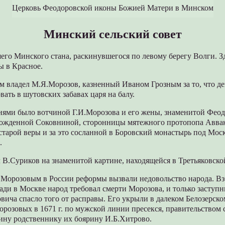
Церковь Феодоровской иконы Божией Матери в Минском
Минский сельский совет
го Минского стана, раскинувшегося по левому берегу Волги. З
ы в Красное.
м владел М.Я.Морозов, казненный Иваном Грозным за то, что д
вать в шутовских забавах царя на балу.
нями было вотчиной Г.И.Морозова и его жены, знаменитой Фео
ожденной Соковниной, сторонницы мятежного протопопа Аввак
арой веры и за это сосланной в Боровский монастырь под Моск
.
л В.Суриков на знаменитой картине, находящейся в Третьяковской
Морозовым в России реформы вызвали недовольство народа. В
ди в Москве народ требовал смерти Морозова, и только заступн
ича спасло того от расправы. Его укрыли в далеком Белозерско
орозовых в 1671 г. по мужской линии пресекся, правительством
чину родственнику их боярину И.Б.Хитрово.