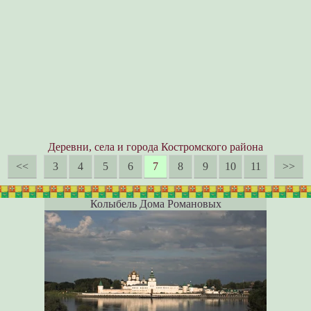
Деревни, села и города Костромского района
<<
3
4
5
6
7
8
9
10
11
>>
Колыбель Дома Романовых