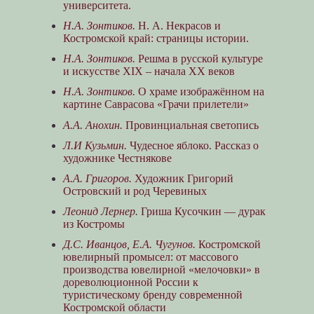
университета.
Н.А. Зонтиков.
Н. А. Некрасов и
Костромской край: страницы истории.
Н.А. Зонтиков.
Решма в русской культуре
и искусстве XIX – начала XX веков
Н.А. Зонтиков.
О храме изображённом на
картине Саврасова «Грачи прилетели»
А.А. Анохин.
Провинциальная светопись
Л.И Кузьмин.
Чудесное яблоко. Рассказ о
художнике Честнякове
А.А. Григоров.
Художник Григорий
Островский и род Черевиных
Леонид Лернер.
Гриша Кусочкин — дурак
из Костромы
Д.С. Иванцов, Е.А. Чугунов.
Костромской
ювелирный промысел: от массового
производства ювелирной «мелочовки» в
дореволюционной России к
туристическому бренду современной
Костромской области