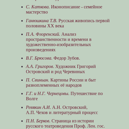
С. Каткова.
Иконописание - семейное
мастерство
Ганюшкина Т.В.
Русская живопись первой
половины XX века
П.А. Флоренский.
Анализ
пространственности и времени в
художественно-изобразительных
произведениях
В.Г. Брюсова.
Федор Зубов.
А.А. Григоров.
Художник Григорий
Островский и род Черевиных
П. Свиньин.
Картины России и быт
разноплеменных её народов
Г.Г. и Н.Г. Чернецовы.
Путешествие по
Волге
Ревякин А.И.
А.Н. Островский,
А.П. Чехов и литературный процесс
П.Н. Берков.
Страница из истории
русского театроведения Проф. Лен. гос.