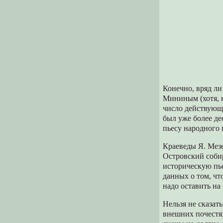
Конечно, вряд ли
Мининым (хотя, к
число действующ
был уже более де
пьесу народного 
Краеведы Я. Мез
Островский соби
историческую пье
данных о том, чт
надо оставить на 
Нельзя не сказат
внешних почестях