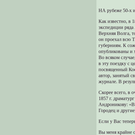
НА рубеже 50-х и
Как известно, в 
экспедиции ряда 
Верхняя Волга, т
он проехал всю Т
губерниям. К сож
опубликованы и х
Во всяком случае
в эту поездку с 
посвященный Кос
автор, занятый с
журнале. В резуль
Скорее всего, в 
1857 г. драматур
Андроникову: «В
Городец и другие
Если у Вас теперь
Вы меня крайне об