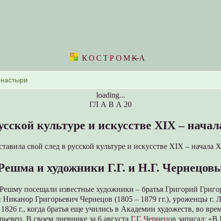
КОСТРОМ
K
А
loading...
ГЛ А В А 20
усской культуре и искусстве XIX – начал
тавила свой след в русской культуре и искусстве XIX – начала 
Решма и художники Г.Г. и Н.Г. Чернецов
. Решму посещали известные художники – братья Григорий Григ
) и Никанор Григорьевич Чернецов (1805 – 1879 гг.), уроженцы г.
 1826 г., когда братья еще учились в Академии художеств, во вре
ьевец. В своем дневнике за 6 августа
Г.Г. Чернецов
записал: «В