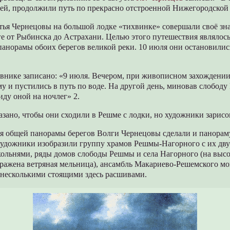
ей, продолжили путь по прекрасно отстроенной Нижегородской 
атья Чернецовы на большой лодке «тихвинке» совершали своё зн
е от Рыбинска до Астрахани. Целью этого путешествия являлос
панорамы обоих берегов великой реки. 10 июля они остановилис
евнике записано: «9 июля. Вечером, при живописном захождении
 и пустились в путь по воде. На другой день, миновав слободу
иду оной на ночлег» 2.
азано, чтобы они сходили в Решме с лодки, но художники зарисов
ия общей панорамы берегов Волги Чернецовы сделали и панора
художники изобразили группу храмов Решмы-Нагорного с их дв
ольнями, ряды домов слободы Решмы и села Нагорного (на высо
ражена ветряная мельница), ансамбль Макариево-Решемского мо
 несколькими стоящими здесь расшивами.