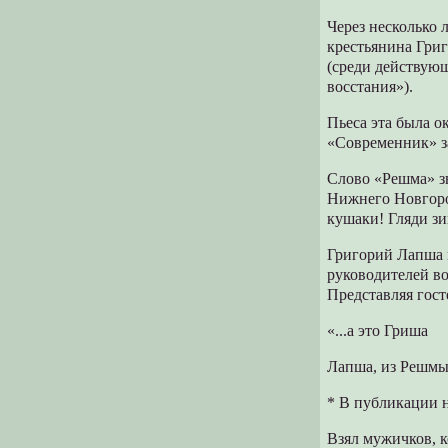
Через несколько 
крестьянина Гри
(среди действую
восстания»).
Пьеса эта была о
«Современник» за
Слово «Решма» зв
Нижнего Новгоро
кушаки! Гляди зи
Григорий Лапша п
руководителей в
Представляя гост
«...а это Гриша
Лапша, из Решмы,
* В публикации н
Взял мужичков, к