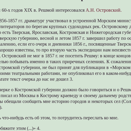
 60-х годов XIX в. Решмой интересовался
А.Н. Островский.
1856-1857 гг. драматург участвовал в устроенной Морским мини
литераторов по берегам крупных судоходных рек. Островскому 
о есть Тверская, Ярославская, Костромская и Нижегородская губе
верскую губернию, весной и летом 1857 г. завершил работу по 
алению, если его очерк и дневники 1856 г., посвященные Тверск
орошо известны, то про вторую часть экспедиции нам неизвест
, Островский не мог в 1857 г. не посетить Решму: в конце концов
целью побывать именно в таких приречных селениях. К сожалению
тромской губернии, не был принят для публикации в «Морском 
воими театральными работами, не опубликовал его в каком-нибу
тате текст очерка до нас не дошел 3.
очерке о Костромской губернии должно было говориться и о Решм
г писал из Москвы в Кострому краеведу и своему дальнему родс
ы обещали сообщить мне историю городов и некоторых сел (Сол
).
 что-нибудь есть об этом, то потрудитесь переслать ко мне.
яжите этим (...)» 4.