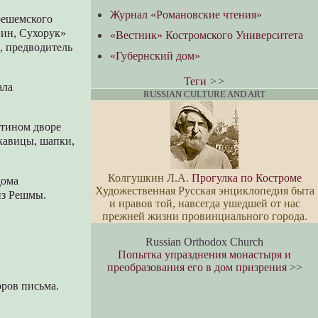
Журнал «Романовские чтения»
 решемского
нин, Сухорук»
«Вестник» Костромского Университета
, предводитель
«Губернский дом»
Теги
>>
ала
RUSSIAN CULTURE AND ART
стином дворе
кавицы, шапки,
Колгушкин Л.А.
Прогулка по Костроме
дома
Художественная Русская энциклопедия быта
из Решмы.
и нравов той, навсегда ушедшей от нас
прежней жизни провинциального города.
Russian Orthodox Church
Попытка упразднения монастыря и
преобразования его в дом призрения
>>
оров письма.