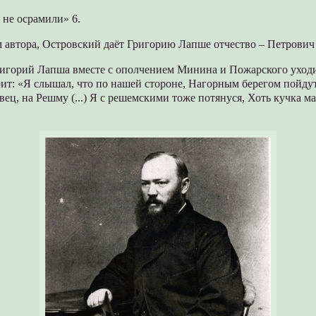
я не осрамили» 6.
 автора, Островский даёт Григорию Лапше отчество – Петрович 
ригорий Лапша вместе с ополчением Минина и Пожарского уходи
ит: «Я слышал, что по нашей стороне, Нагорным берегом пойдут
вец, на Решму (...) Я с решемскими тоже потянуся, Хоть кучка мал