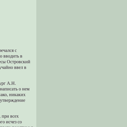
речался с
о вводить в
есы Островский
учайно ввел в
ург А.Н.
написать о нем
нако, никаких
о утверждение
, при всех
го исчез со