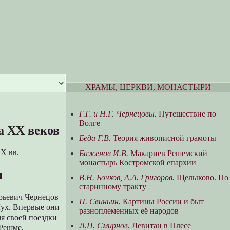
ХРАМЫ, ЦЕРКВИ, МОНАСТЫРИ
Г.Г. и Н.Г. Чернецовы.
Путешествие по
Волге
а XX веков
Беда Г.В.
Теория живописной грамоты
XX вв.
Баженов И.В.
Макариев Решемский
монастырь Костромской епархии
ы
В.Н. Бочков, А.А. Григоров.
Щелыково. По
старинному тракту
орьевич Чернецов
П. Свиньин.
Картины России и быт
 Лух. Впервые они
разноплеменных её народов
мя своей поездки
Л.П. Смирнов.
Левитан в Плесе
 Решме,