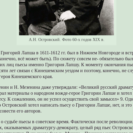
А.Н. Островский. Фото 60-х годов XIX в.
 Григорий Лапша в 1611-1612 гг. был в Нижнем Новгороде и вст
онечно, всё может быть). По сюжету совсем не- обязательно был
их лиц пьесы именно Григория Лапшу. К моменту окончания пь
сяти лет связан с Кинешемским уездом и поэтому, конечно, не сл
героя Кинешемского края.
енин и Н. Мезенина даже утверждали: «Великий русский драмат
рал материалы о народном вожде-герое Григории Лапше и хотел 
су. К сожалению, он не успел осуществить свой замысел» 9. Од
о Островский хотел написать пьесу о Григории Лапше, нет, и эт
совести его авторов.
ь о судьбе пьесы в советское время. Фактически после революции
, оказываемых драматургу-демократу, целый ряд пьес Островско