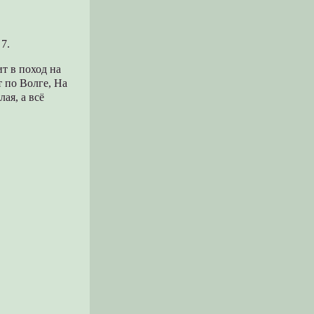
7.
т в поход на
 по Волге, На
ая, а всё