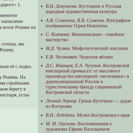
дороге» 1.
В.Н. Докучаева.
Кустодиев и Русская
народная художественная культура
аменитое
А.В. Семенова, В.В. Семенов.
Изографное
ь написание
воображение Гурия Никитина
ь возле Решмы на
С. Каткова.
Иконописание - семейное
мастерство
 солнца, мы
М.Д. Чулков.
Мифологический лексикон
 Решму,
Е.В. Честняков.
Чудесное яблоко
Д.С. Иванцов, Е.А. Чугунов.
Костромской
али её с лодки.
ювелирный промысел: от массового
производства ювелирной «мелочовки» в
му Решмы. На
дореволюционной России к
умя стройными
туристическому бренду современной
ком берегу в
Костромской области
настыря, устье
Леонид Лернер.
Гриша Кусочкин — дурак
из Костромы
В.Н. Лебедева.
Музеи Костромского края
М. М. Орехова.
Воспоминания о
художнике Ефиме Васильевиче