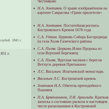
Честнякове
Н.А. Зонтиков.
О храме изображённом на
картине Саврасова «Грачи прилетели»
Н.А. Зонтиков.
Постатейная роспись
Костромского Кремля 1678 года
С.А. Уткин.
Церковь Собора Богородицы
лубой. 1841 г.
из села Холм Галичского района
С.А. Пиляк.
Церковь Илии Пророка из
села Верхний Березовец
851 г.
С.А. Пиляк.
Ярусная часовня с берегов
Ветлуги деревня Притыкино
Л.С. Васильев.
Ипатьевский монастырь
Васильев Л.С.
Костромской кремль
Зонтиков Н.А.
Обитель преподобного
Пахомия
П.А. Брянчанинов, Л.И. Арнольди.
Краткая
записка о состоянии раскола и настоящем
числе раскольников в Костромской