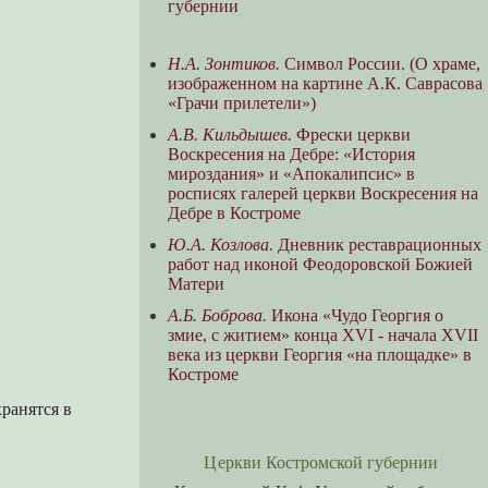
губернии
Н.А. Зонтиков.
Символ России. (О храме,
изображенном на картине А.К. Саврасова
«Грачи прилетели»)
А.В. Кильдышев.
Фрески церкви
Воскресения на Дебре: «История
мироздания» и «Апокалипсис» в
росписях галерей церкви Воскресения на
Дебре в Костроме
Ю.А. Козлова.
Дневник реставрационных
работ над иконой Феодоровской Божией
Матери
А.Б. Боброва.
Икона «Чудо Георгия о
змие, с житием» конца XVI - начала XVII
века из церкви Георгия «на площадке» в
Костроме
ранятся в
Церкви Костромской губернии