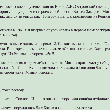
лет после своего путешествия по Волге А.Н. Островский сделал
гория Лапшу одним из героев своей пьесы «Козьма Захарьич Ми
щих лиц он значится как «Григорий Лапша, крестьянин из Решмы
кончена в 1861 г. и впервые опубликована в первом номере журн
 1862 год.
учит в пьесе одним из первых. Действие пьесы начинается в Го
да. В авторской ремарке говорится: «Слышны голоса: «Здесь ру
пун! Из Решмы, с оторочкой!» 5.
оявляется во втором действии, когда Минин принимает у себя 
осстаний – Ивана Кувшинникова из Балахны и Григория Лапшу 
ей своей жене, Минин говорит:
 тоже воевода.
аписано Совдога. Или это описка автора, или ошибка публикат
ой-чем вооружились Да с Богом и пошли на супостата.