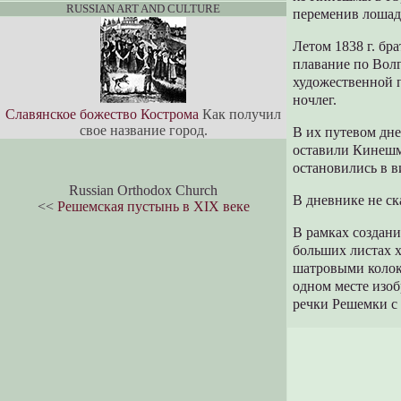
RUSSIAN ART AND CULTURE
переменив лошад
Летом 1838 г. бр
плавание по Волг
художественной 
ночлег.
Славянское божество Кострома
Как получил
свое название город.
В их путевом дн
оставили Кинешму
остановились в в
Russian Orthodox Church
В дневнике не ск
<<
Решемская пустынь в XIX веке
В рамках создан
больших листах 
шатровыми колок
одном месте изоб
речки Решемки с