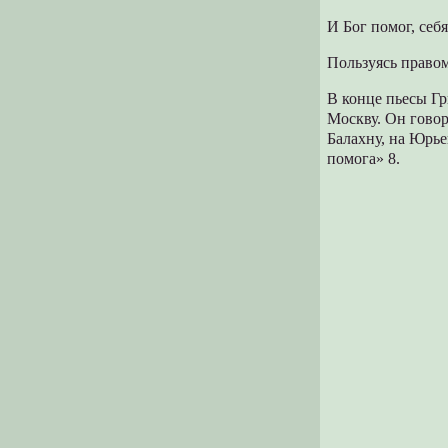
И Бог помог, себ
Пользуясь правом
В конце пьесы Г
Москву. Он говор
Балахну, на Юрье
помога» 8.