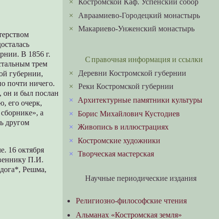
×
Костромской Каф. Успенский собор
×
Авраамиево-Городецкий монастырь
×
Макариево-Унженский монастырь
стерством
досталась
рнии. В 1856 г.
Справочная информация и ссылки
остальным трем
×
Деревни Костромской губернии
ой губернии,
но почти ничего.
×
Реки Костромской губернии
, он и был послан
×
Архитектурные памятники культуры
, его очерк,
сборнике», а
×
Борис Михайлович Кустодиев
дь другом
×
Живопись в иллюстрациях
×
Костромские художники
е. 16 октября
×
Творческая мастерская
твеннику П.И.
дога*, Решма,
Научные периодические издания
Религиозно-философские чтения
Альманах «Костромская земля»