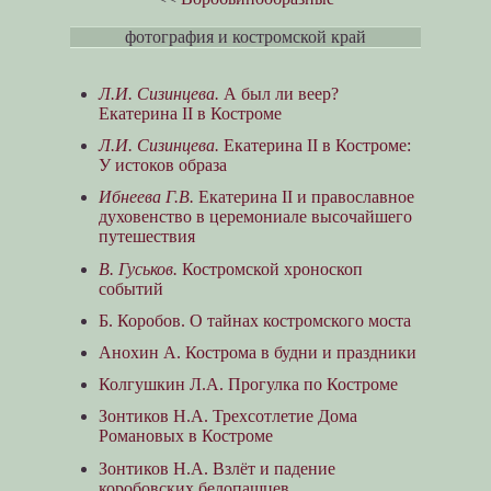
фотография и костромской край
Л.И. Сизинцева.
А был ли веер?
Екатерина II в Костроме
Л.И. Сизинцева.
Екатерина II в Костроме:
У истоков образа
Ибнеева Г.В.
Екатерина II и православное
духовенство в церемониале высочайшего
путешествия
В. Гуськов.
Костромской хроноскоп
событий
Б. Коробов. О тайнах костромского моста
Анохин А. Кострома в будни и праздники
Колгушкин Л.А. Прогулка по Костроме
Зонтиков Н.А. Трехсотлетие Дома
Романовых в Костроме
Зонтиков Н.А. Взлёт и падение
коробовских белопашцев