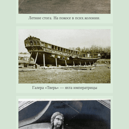
Летние стога. На покосе в псих.колонии.
Галера «Тверь» — яхта императрицы