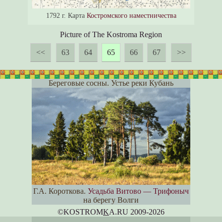
1792 г. Карта
Костромского наместничества
Picture of The Kostroma Region
<<
63
64
65
66
67
>>
Береговые сосны. Устье реки Кубань
Г.А. Короткова.
Усадьба Витово — Трифоныч
на берегу Волги
©KOSTROM
K
A.RU 2009-2026