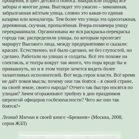
прощения, в цвет детского поноса. Выкрасили подряд все
заборы и многие дома. Выглядит это ужасно – замазанная,
забрызганная жёлтым улица, словно это какая-то единая
казарма или концлагерь. Тем более что улица эта одноэтажная,
деревянная, скучная, пропылённая. Вчера-позавчера улицу
перекрашивали. Организована же вся раскраска-перекраска
города так: распределили улицы, по которым пролегает
маршрут Высокого лица, между предприятиями и сказали:
красьте. Естественно, всё было сделано, не без глупостей, но
сделано. Работали на улицах и солдаты. Всё это похоже на
спектакль, и театра вокруг так много, что пора вроде бы и
привыкнуть, но и в этом театре хочется видеть более
талантливых исполнителей. Вот ведь герои власти. Всё время
не даёт покоя мысль: почему они так боятся – в своей стране,
на своей земле, своего народа? Отчего так быстро носятся по
улицам? Зачем огораживают трибуну в дни праздников
шеренгой офицеров госбезопасности? Чего же они так
боятся?»
Леонид Млечин
в своей книге «Брежнев» (Москва, 2008,
серия ЖЗЛ)