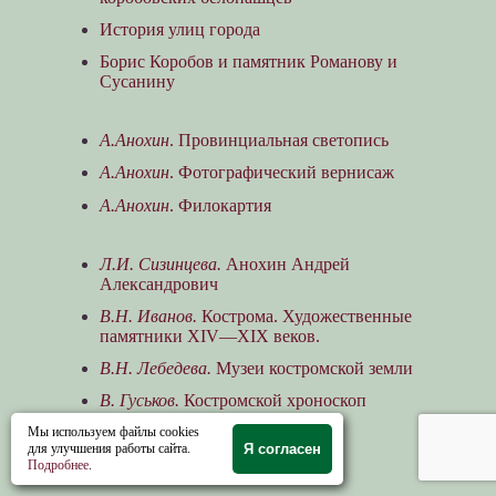
История улиц города
Борис Коробов и памятник Романову и
Сусанину
А.Анохин
. Провинциальная светопись
А.Анохин
. Фотографический вернисаж
А.Анохин
. Филокартия
Л.И. Сизинцева.
Анохин Андрей
Александрович
В.Н. Иванов.
Кострома. Художественные
памятники XIV—XIX веков.
В.Н. Лебедева.
Музеи костромской земли
В. Гуськов.
Костромской хроноскоп
исторических событий
Мы используем файлы cookies
для улучшения работы сайта.
Я согласен
Б. Коробов.
Нулевой цикл
Подробнее
.