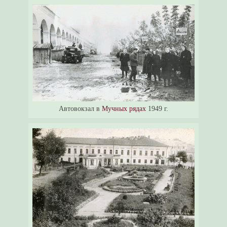
Автовокзал в
Мучных рядах
1949 г.