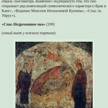
образа «Богоматерь Знамение» подчеркнуто тем, что оно
открывает ряд композиций символического характера («Брак в
Кане», «Видение Моисеем Неопалимой Купины», «Спас св.
Убрус»).
«Спас-Недреманное око»
[199]
(
левый киот у южного портала
)