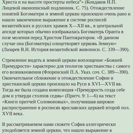
Христа и на высоте простерты небеса”» (Кондаков Н.П.
Лицевой иконописный подлинник. С. 75). Отождествление
понятий Богоматери и земной церкви произошло очень рано и
нашло законченное выражение в системе росписей
византийских и русских храмов X—XII вв., в центральной
апсиде которых обычно изображалась Богоматерь Оранта в
позе моления перед Христом Пантократором. «В данном
случае она (Богоматерь) олицетворяет церковь Земную»
(Лазарев В.Н. История византийской живописи. С. 339—390).
Стремление видеть в земной церкви воплощение «Божией
Премудрости» характерно для теологов христианства с самого
его возникновения (Флоренский П.А. Указ. соч. С. 389—390).
Окончательное сближение и отождествление Софии и
христианской церкви произошло на Руси в XVI—XVII вв.
Тогда же была создана композиция «Премудрость созда себе
дом и утверди столпов седмь» (Притч. 9: 1—6) на текст
«Книги притчей Соломоновых», получившая широкое
распространение в росписях ярославских церквей второй пол.
XVII века.
В рассматриваемом нами сюжете София аллегорически
уподобляется земной церкви, что нашло выражение в