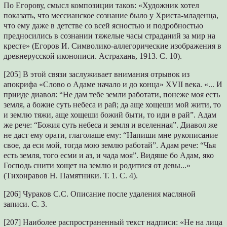
По Егорову, смысл композиции таков: «Художник хотел
показать, что мессианское сознание было у Христа-младенца,
что ему даже в детстве со всей ясностью и подробностью
предносились в сознании тяжелые часы страданий за мир на
кресте» (Егоров И. Символико-аллегорические изображения в
древнерусской иконописи. Астрахань, 1913. С. 10).
[205] В этой связи заслуживает внимания отрывок из
апокрифа «Слово о Адаме начало и до конца» XVII века. «... И
прииде диавол: “Не дам тебе земли работати, понеже моя есть
земля, а божие суть небеса и рай; да аще хощеши мой жити, то
и землю тяжи, аще хощеши божий быти, то иди в рай”. Адам
же рече: “Божия суть небеса и земля и вселенная”. Диавол же
не даст ему орати, глаголаше ему: “Напиши мне рукописание
свое, да еси мой, тогда мою землю работай”. Адам рече: “Чья
есть земля, того есми и аз, и чада моя”. Видяше бо Адам, яко
Господь снити хощет на землю и родитися от девы...»
(Тихонравов Н. Памятники. Т. 1. С. 4).
[206] Чураков С.С. Описание после удаления масляной
записи. С. 3.
[207] Наиболее распространенный текст надписи: «Не на лица