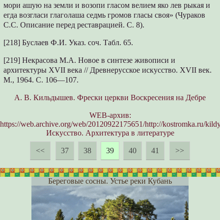
мори ашую на земли и возопи гласом велием яко лев рыкая и
егда возгласи глаголаша седмь громов гласы своя» (Чураков
С.С. Описание перед реставрацией. С. 8).
[218] Буслаев Ф.И. Указ. соч. Табл. 65.
[219] Некрасова М.А. Новое в синтезе живописи и
архитектуры XVII века // Древнерусское искусство. XVII век.
М., 1964. С. 106—107.
А. В. Кильдышев. Фрески церкви Воскресения на Дебре
WEB-архив:
https://web.archive.org/web/20120922175651/http://kostromka.ru/kildy
Искусство. Архитектура в литературе
<<
37
38
39
40
41
>>
Береговые сосны. Устье реки Кубань