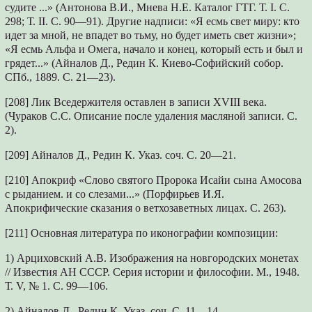
судите ...» (Антонова В.И., Мнева Н.Е. Каталог ГТГ. Т. I. С.
298; Т. II. С. 90—91). Другие надписи: «Я еcмь свет миру: кто
идет за мной, не впадет во тьму, но будет иметь свет жизни»;
«Я еcмь Альфа и Омега, начало и конец, который есть и был и
грядет...» (Айналов Д., Редин К. Киево-Софийский собор.
СПб., 1889. С. 21—23).
[208] Лик Вседержителя оставлен в записи XVIII века.
(Чураков С.С. Описание после удаления масляной записи. С.
2).
[209] Айналов Д., Редин К. Указ. соч. С. 20—21.
[210] Апокриф «Слово святого Пророка Исайи сына Амосова
с рыданием. и со слезами...» (Порфирьев И.Я.
Апокрифические сказания о ветхозаветных лицах. С. 263).
[211] Основная литература по иконографии композиции:
1) Арциховский А.В. Изображения на новгородских монетах
// Известия AН СССР. Серия истории и философии. М., 1948.
Т. V, № 1. С. 99—106.
2) Айналов Д., Редин К. Указ. соч. С. 11—14.