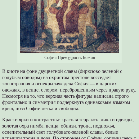
София Премудрость Божия
В киоте на фоне двуцветной славы (бирюзово-зеленой с
голубым обводом) на охристом престоле восседает
«огнезрачная и огнекрылая» дева София — в царских
одеждах, в венце, с лором, переброшенным через правую руку.
Несмотря на то, что верхняя часть фигуры написана строго
фронтально и симметрия подчеркнута одинаковым взмахом
крыл, поза Софии легка и свободна.
Краски ярки и контрастны: красная терракота лика и одежды,
золотая охра нимба, венца, обнизи, трона, подножья,
ослепительный свет голубовато-зеленой славы, белые
вспышки трона и лора. По сторонам от Софии, соприкасаясь с