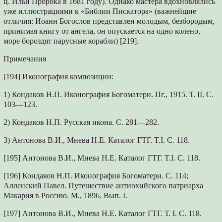
ц. Ильи Пророка в 1681 году). Однако мастера вдохновлялись
уже иллюстрациями к «Библии Пискатора» (важнейшие
отличия: Иоанн Богослов представлен молодым, безбородым,
принимая книгу от ангела, он опускается на одно колено,
море бороздят парусные корабли) [219].
Примечания
[194] Иконография композиции:
1) Кондаков Н.П. Иконография Богоматери. Пг., 1915. Т. II. С.
103—123.
2) Кондаков Н.П. Русская икона. С. 281—282.
3) Антонова В.И., Мнева Н.Е. Каталог ГТГ. T.I. С. 118.
[195] Антонова В.И., Мнева Н.Е. Каталог ГТГ. T.I. С. 118.
[196] Кондаков Н.П. Иконография Богоматери. С. 114;
Алленский Павел. Путешествие антиохийского патриарха
Макария в Россию. М., 1896. Вып. I.
[197] Антонова В.И., Мнева Н.Е. Каталог ГТГ. Т. I. С. 118.