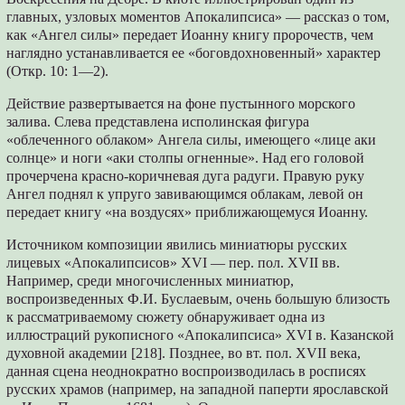
главных, узловых моментов Апокалипсиса» — рассказ о том,
как «Ангел силы» передает Иоанну книгу пророчеств, чем
наглядно устанавливается ее «боговдохновенный» характер
(Откр. 10: 1—2).
Действие развертывается на фоне пустынного морского
залива. Слева представлена исполинская фигура
«облеченного облаком» Ангела силы, имеющего «лице аки
солнце» и ноги «аки столпы огненные». Над его головой
прочерчена красно-коричневая дуга радуги. Правую руку
Ангел поднял к упруго завивающимся облакам, левой он
передает книгу «на воздусях» приближающемуся Иоанну.
Источником композиции явились миниатюры русских
лицевых «Апокалипсисов» XVI — пер. пол. XVII вв.
Например, среди многочисленных миниатюр,
воспроизведенных Ф.И. Буслаевым, очень большую близость
к рассматриваемому сюжету обнаруживает одна из
иллюстраций рукописного «Апокалипсиса» XVI в. Казанской
духовной академии [218]. Позднее, во вт. пол. XVII века,
данная сцена неоднократно воспроизводилась в росписях
русских храмов (например, на западной паперти ярославской