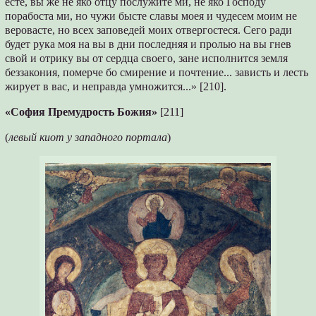
есте, вы же не яко отцу послужите ми, не яко Господу
порабоста ми, но чужи бысте славы моея и чудесем моим не
веровасте, но всех заповедей моих отвергостеся. Сего ради
будет рука моя на вы в дни последняя и пролью на вы гнев
свой и отрику вы от сердца своего, зане исполнится земля
беззакония, померче бо смирение и почтение... зависть и лесть
жирует в вас, и неправда умножится...» [210].
«София Премудрость Божия»
[211]
(
левый киот у западного портала
)