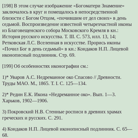
[198] В этом случае изображение «Богоматери Знамение»
заключалось в круг и помещалось в непосредственной
близости с Богом Отцом, «почившим от дел своих» в день
седьмой. Воспроизведение известной четырехчастной иконы
из Благовещенского собора Московского Кремля в кн.:
История русского искусства. Т. III. С. 573, илл. 13, 14;
Ретковская Л.С. Вселенная в искусстве. Прорись иконы
«Почил Бог в день седьмый» в кн.: Кондаков Н.П. Лицевой
иконописный подлинник. Стр. 69.
[199] Об особенностях иконографии см.:
1)* Уваров А.С. Недреманное око Спасово // Древности.
Труды МАО. М., 1865. Т. I. С. 125—134.
2)* Редин Е.К. Икона «Недреманное око». Вып. 1—3.
Харьков, 1902—1906.
3) Покровский Н.В. Стенные росписи в древних храмах
греческих и русских. С. 291.
4) Кондаков Н.П. Лицевой иконописный подлинник. С. 65—
68.