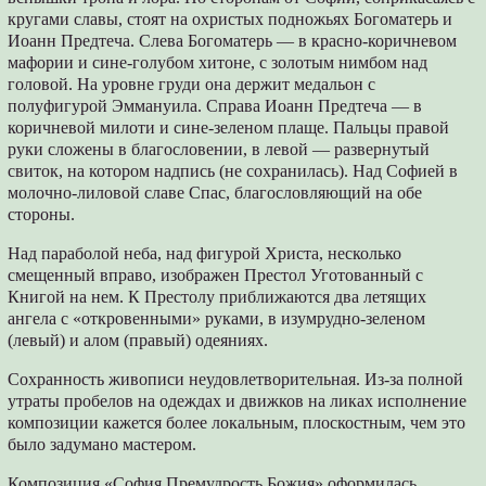
кругами славы, стоят на охристых подножьях Богоматерь и
Иоанн Предтеча. Слева Богоматерь — в красно-коричневом
мафории и сине-голубом хитоне, с золотым нимбом над
головой. На уровне груди она держит медальон с
полуфигурой Эммануила. Справа Иоанн Предтеча — в
коричневой милоти и сине-зеленом плаще. Пальцы правой
руки сложены в благословении, в левой — развернутый
свиток, на котором надпись (не сохранилась). Над Софией в
молочно-лиловой славе Спас, благословляющий на обе
стороны.
Над параболой неба, над фигурой Христа, несколько
смещенный вправо, изображен Престол Уготованный с
Книгой на нем. К Престолу приближаются два летящих
ангела с «откровенными» руками, в изумрудно-зеленом
(левый) и алом (правый) одеяниях.
Сохранность живописи неудовлетворительная. Из-за полной
утраты пробелов на одеждах и движков на ликах исполнение
композиции кажется более локальным, плоскостным, чем это
было задумано мастером.
Композиция «София Премудрость Божия» оформилась