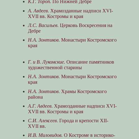
К.Г. Тороп.
По Нижней Дебре
А. Авдеев.
Храмозданные надписи XVI-
XVII вв. Костромы и края
Л.С. Васильев.
Церковь Воскресения на
Дебре
Н.А. Зонтиков.
Монастыри Костромского
края
Г. и В. Лукомские.
Описание памятников
художественной старины
Н.А. Зонтиков.
Монастыри Костромского
края
Н.А. Зонтиков.
Храмы Костромского
района
А.Г. Авдеев.
Храмозданные надписи XVI-
XVII вв. Костромы и края
С.И. Алексеев.
Города и крепости XII-
XVII вв.
И.В. Миловидов.
О Костроме в историко-