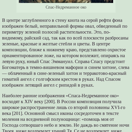
Спас-Недреманное око
В центре заглубленного в стену киота на серой рефти фона
изображен белый, неправильной формы овал, обведенный по
периметру зеленой полосой растительности. Это, по-
видимому, райский сад, так как по всей плоскости разбросаны
зеленые, красные и желтые стебли и цветы. В центре
композиции, ближе к нижнему краю, представлено охристое
орнаментированное ложе, на котором возлежит, опираясь на
левую руку, юный Спас Эммануил. Справа Спасу предстоит
Богоматерь в темно-вишневом мафории и синем хитоне, слева
— облаченный в сине-зеленый хитон и терракотово-красный
гиматий ангел с голгофским крестом в руках. Над Спасом
изображен летящий ангел с рипидой в руках.
Наиболее ранние изображения «Спаса-Недреманное око»
восходят к XIV веку [200]. В России композиция получила
широкое распространение лишь со второй половины XVI-го
века [201]. Основной смысл иконы сосредоточен в тексте
моления на вседневной полунощнице: «помощь моя от
Господа сотворшаго небо и землю. Не даждь во смятение ночи
Твоея, ниже воздремлет храняй Тя. Се не воздремлет, ниже