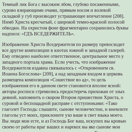
Темный лик Бога с высоким лбом, глубоко посаженными,
сурово взирающими очами, прямым носом и волевой
складкой у губ производит устрашающее впечатление [208].
Нимб Христа кресчатый, с широкой темно-красной полосой
обводки. На охристом фоне фрагментарно сохранились буквы
надписи: «ГДЪ ВСЕДЕРЖИТЕЛЬ».
Изображение Христа Вседержителя по размеру превосходит
все другие композиции в киотах южной и западной галерей.
Ему отведено наиболее ответственное, центральное место у
западного портала храма. Если учесть, что изображение
Вседержителя издавна связывалось с «Откровением св.
Иоанна Богослова» [209], а над западным входом в церковь
размещена композиция «Сошествие во ад», то цель
изображения его в данном свете становится вполне ясной:
авторы росписи стремились предостеречь прихожан от злых
деяний, напомнить о скором Втором пришествии Христа, о
суровой и беспощадной расправе с отступниками: «Тако
глаголет Господь: слышите, сынове человечестии, и внемлите
глаголы уст моих, приклоните ухо ваше в свет языка моего.
Вы люди мои есте, и аз Господь Бог ваш, искупих вы кровью
своею от работы враг ваших и нарекох вы яко сынове мои