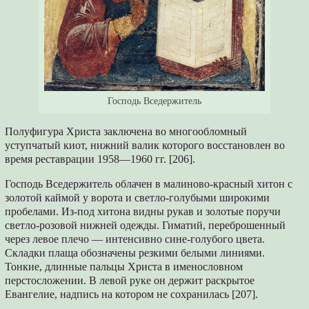
Господь Вседержитель
Полуфигура Христа заключена во многообломный
уступчатый киот, нижний валик которого восстановлен во
время реставрации 1958—1960 гг. [206].
Господь Вседержитель облачен в малиново-красный хитон с
золотой каймой у ворота и светло-голубыми широкими
пробелами. Из-под хитона видны рукав и золотые поручи
светло-розовой нижней одежды. Гиматий, переброшенный
через левое плечо — интенсивно сине-голубого цвета.
Складки плаща обозначены резкими белыми линиями.
Тонкие, длинные пальцы Христа в именословном
перстосложении. В левой руке он держит раскрытое
Евангелие, надпись на котором не сохранилась [207].