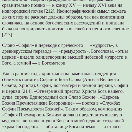
сравнительно поздно — к концу XV — началу XVI века на
новгородской почве [212]. Иконографический смысл сюжета
до сих пор не раскрыт должны образом, так как композиция
сложилась на основе богословских рассуждений и призвана
была иллюстрировать понятие в высшей степени отвлеченное
[213].
Слово «София» в переводе с греческого — «мудрость», в
древнерусском переводе — «премудрость». Богословы, «отцы
церкви» видели олицетворение высшей небесной мудрости в
Боге, а земной — в Богоматери.
Уже в ранние годы христианства наметилась тенденция
сближать понятия Софии и Бога Слова (Ангела Великого
Совета, Христа), Софии, Богоматери и земной церкви, Софии
и церкви [214]. «Огнезрачный престол Христа Бога нашего,
душа, сиречь Единородный сын Слово Божие», «Церковь
Божия Пречистая дева Богородице» — поется в «Службах
Софии Премудрости Божией». Таким образом, композиция
«София Премудрость Божия» должна представить высшую
мудрость, воплощенную в Боге и земной церкви, создавшей
«храм Господень» — обиталище Бога на земле — и строго