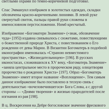
светлыми охрами по темно-коричневой подготовке.
Спас Эммануил изображен в золотистых одеждах, складки
обозначены красно-коричневыми линиями. В левой руке
свернутый свиток, пальцы правой руки сложены в
именословном перстосложении. Нимб кресчатый.
Изображение «Богоматери Знамение» («знак, обозначение
чуда» [195]) издавна связывалось с сюжетами, повествующими
о божественной природе Христа, с повествованием о Его
рождении от девы Марии. В Византии Богоматерь в подобной
иконографии именовалась «Страною невместимого
пространства», «Жизнедательницею» [196]. В русских
иконостасах, сложившихся к XV веку, «Богоматерь Знамение»
«заняла центральное место в пророческом ряду, олицетворяя
пророчества о рождении Христа» [197]. Образ «Богоматерь
Знамение» имеет второе название «Воплощение». Тем самым
данное изображение было поставлено в тесную связь с
деятельностью «вочеловечившегося» Бога Слова, а с другой
стороны — «Днями творения» и жизнью прародителей после
изгнания из рая [198].
В ц. Воскресения на Дебре богословское значение фрескового