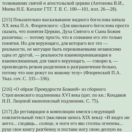
толкованиях святой и апостольской церкви (Антонова В.И.,
Мнева Н.Е. Каталог ГТГ. Т. II. С. 100—101, илл. 26—28).
[215] Показательно высказывание видного богослова начала
XX века П.А. Флоренского: «Для школьного богослова просто
сказать, что понятия Церкви, Духа Святого и Сына Божия
различны; — потому просто, что в сознании его это только
понятия. Но для верующаго, для котораго все это —
реальности, не могущие быть переживаемыми независимо
одна от другой, — реальности взаимопроникающия и
взаимосвязанныя; для такого верующаго, — говорю я, —
производить резкия разделения и разграничения больно,
потому что они режут по живому телу» (Флоренский П.А.
Указ. соч. С. 335—336).
[216] «О образе Премудрости Божией» из сборного
Строгановского подлинника XVI века (цит. по кн.: Кондаков
Н.П. Лицевой иконописный подлинник. С. 75).
[217] До реставрации в композиции имелся следующий
пояснительный текст (масляная запись XIX века): «И видех ин
ангел... сходящь... солнце, и ноги его яко столпы огненны...
руце свое книгу разгбенну и постави ногу свою десную на