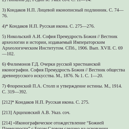
3) Кондаков Н.П. Лицевой иконописный подлинник. С. 74—
76.
4)* Кондаков Н.П. Русская икона. С. 275—276.
5) Никольский А.И. София Премудрость Божия // Вестник
археологии и истории, издаваемый Императорским
Археологическим Институтом. СПб., 1906. Вып. XVII. С. 69
—102.
6) Филимонов Г.Д. Очерки русской христианской
иконографии. София Премудрость Божия // Вестник общества
древнерусского искусства. М., 1876. № 1. С. 1—20.
7) Флоренский П.А. Столп и утверждение истины. М., 1914.
С. 319—392.
[212]* Кондаков Н.П. Русская икона. С. 275.
[213] Арциховский А.В. Указ. соч.
[214] «Иконографическое отождествление “Божией
Премудрости” с Богом Словом сделано на основании