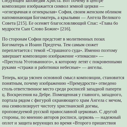
следующей заповедям Христа. Вот почему в центре
композиции изображается символ земной церкви —
«огнезрачная и огнекрылая» София, своим женским обликом
напоминающая Богоматерь, а крыльями — Ангела Великого
Совета [215]. Ее осеняет благословляющий Спас: «Глава бо
мудрости Сын Слово Божие» [216].
По сторонам Софии предстоят в молитвенных позах
Богоматерь и Иоанн Предтеча. Тем самым сюжет
переплетается с темой «Страшного суда». Именно поэтому
завершает композицию изображение «этимасии» —
«Престола Уготованного», к которому летят с покровенными
руками «стражи и работники небесные» — ангелы.
Теперь, когда уяснен основной смысл композиции, становится
понятным, почему изображению «Премудрости» отведено
столь ответственное место среди росписей западной паперти
ц. Воскресения на Дебре. Помещенная у главного, западного,
портала рядом с фигурой охраняющего храм Ангела с мечом,
она символизирует чистоту христианской догмы,
проповедуемой русской православной церковью. С другой
стороны, по мнению авторов росписи, церковь — надежный
оплот и защита верующих во время «Второго пришествия