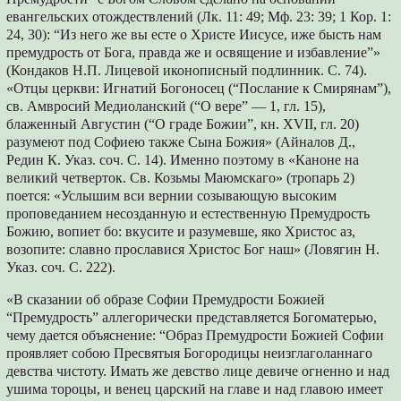
евангельских отождествлений (Лк. 11: 49; Мф. 23: 39; 1 Кор. 1:
24, 30): “Из него же вы есте о Христе Иисусе, иже бысть нам
премудрость от Бога, правда же и освящение и избавление”»
(Кондаков Н.П. Лицевой иконописный подлинник. С. 74).
«Отцы церкви: Игнатий Богоносец (“Послание к Смирянам”),
св. Амвросий Медиоланский (“О вере” — 1, гл. 15),
блаженный Августин (“О граде Божии”, кн. XVII, гл. 20)
разумеют под Софиею также Сына Божия» (Айналов Д.,
Редин К. Указ. соч. С. 14). Именно поэтому в «Каноне на
великий четверток. Св. Козьмы Маюмскаго» (тропарь 2)
поется: «Услышим вси вернии созывающую высоким
проповеданием несозданную и естественную Премудрость
Божию, вопиет бо: вкусите и разумевше, яко Христос аз,
возопите: славно прославися Христос Бог наш» (Ловягин Н.
Указ. соч. С. 222).
«В сказании об образе Софии Премудрости Божией
“Премудрость” аллегорически представляется Богоматерью,
чему дается объяснение: “Образ Премудрости Божией Софии
проявляет собою Пресвятыя Богородицы неизглаголаннаго
девства чистоту. Имать же девство лице девиче огненно и над
ушима тороцы, и венец царский на главе и над главою имеет