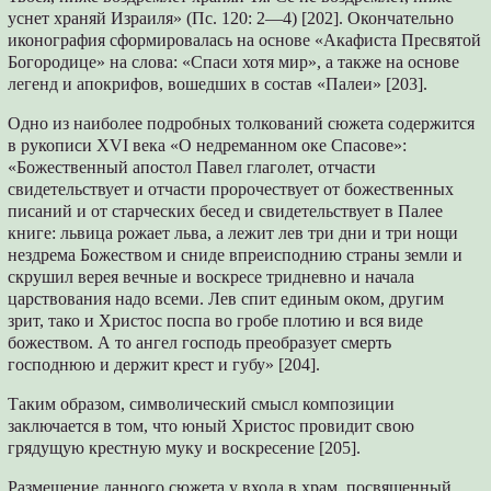
уснет храняй Израиля» (Пс. 120: 2—4) [202]. Окончательно
иконография сформировалась на основе «Акафиста Пресвятой
Богородице» на слова: «Спаси хотя мир», а также на основе
легенд и апокрифов, вошедших в состав «Палеи» [203].
Одно из наиболее подробных толкований сюжета содержится
в рукописи XVI века «О недреманном оке Спасове»:
«Божественный апостол Павел глаголет, отчасти
свидетельствует и отчасти пророчествует от божественных
писаний и от старческих бесед и свидетельствует в Палее
книге: львица рожает льва, а лежит лев три дни и три нощи
нездрема Божеством и сниде впреисподнию страны земли и
скрушил верея вечные и воскресе тридневно и начала
царствования надо всеми. Лев спит единым оком, другим
зрит, тако и Христос поспа во гробе плотию и вся виде
божеством. А то ангел господь преобразует смерть
господнюю и держит крест и губу» [204].
Таким образом, символический смысл композиции
заключается в том, что юный Христос провидит свою
грядущую крестную муку и воскресение [205].
Размещение данного сюжета у входа в храм, посвященный