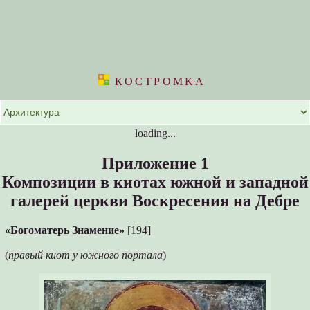
КОСТРОМ
K
А
loading...
Приложение 1
Композиции в киотах южной и западной
галерей церкви Воскресения на Дебре
«Богоматерь Знамение»
[194]
(
правый киот у южного портала
)